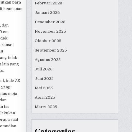
jutkan para
Februari 2026
ait keamanan
Januari 2026
Desember 2025
, dan
November 2025
0 cm,
ndek
Oktober 2025
 ransel
September 2025
au
ang tidak
Agustus 2025
 lain yang
Juli 2025
gu.
Juni 2025
t, bule AS
a yang
Mei 2025
atas meja
April 2025
 dan
m tas
Maret 2025
elakukan
erapa saat
 kemudian
Categories