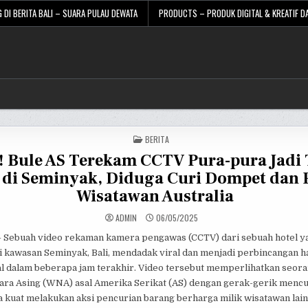
 DI BERITA BALI – SUARA PULAU DEWATA
PRODUCTS – PRODUK DIGITAL & KREATIF DA
POSTED
BERITA
IN
l! Bule AS Terekam CCTV Pura-pura Jadi
 di Seminyak, Diduga Curi Dompet dan 
Wisatawan Australia
ADMIN
06/05/2025
– Sebuah video rekaman kamera pengawas (CCTV) dari sebuah hotel y
i kawasan Seminyak, Bali, mendadak viral dan menjadi perbincangan h
al dalam beberapa jam terakhir. Video tersebut memperlihatkan seora
ra Asing (WNA) asal Amerika Serikat (AS) dengan gerak-gerik menc
a kuat melakukan aksi pencurian barang berharga milik wisatawan lai