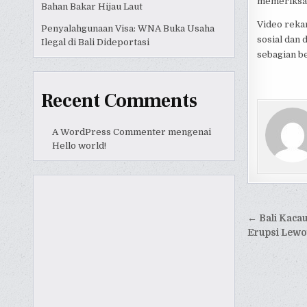
memeriksa
Bahan Bakar Hijau Laut
Video reka
Penyalahgunaan Visa: WNA Buka Usaha
sosial dan
Ilegal di Bali Dideportasi
sebagian b
Recent Comments
A WordPress Commenter
mengenai
Hello world!
Naviga
← Bali Kaca
pos
Erupsi Lewo