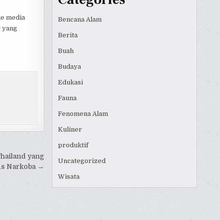
ke media
Bencana Alam
t yang
Berita
Buah
Budaya
Edukasi
Fauna
Fenomena Alam
Kuliner
produktif
Thailand yang
Uncategorized
us Narkoba →
Wisata