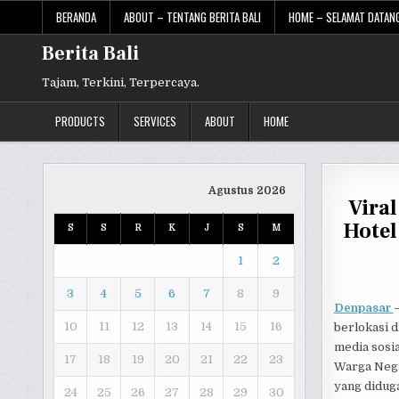
Skip
BERANDA
ABOUT – TENTANG BERITA BALI
HOME – SELAMAT DATANG
to
content
Berita Bali
Tajam, Terkini, Terpercaya.
PRODUCTS
SERVICES
ABOUT
HOME
Agustus 2026
Vira
Hotel
S
S
R
K
J
S
M
1
2
3
4
5
6
7
8
9
Denpasar
10
11
12
13
14
15
16
berlokasi d
media sosi
17
18
19
20
21
22
23
Warga Nega
yang didug
24
25
26
27
28
29
30