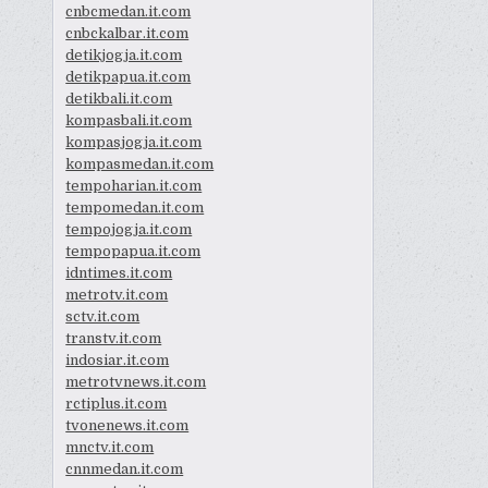
cnbcmedan.it.com
cnbckalbar.it.com
detikjogja.it.com
detikpapua.it.com
detikbali.it.com
kompasbali.it.com
kompasjogja.it.com
kompasmedan.it.com
tempoharian.it.com
tempomedan.it.com
tempojogja.it.com
tempopapua.it.com
idntimes.it.com
metrotv.it.com
sctv.it.com
transtv.it.com
indosiar.it.com
metrotvnews.it.com
rctiplus.it.com
tvonenews.it.com
mnctv.it.com
cnnmedan.it.com