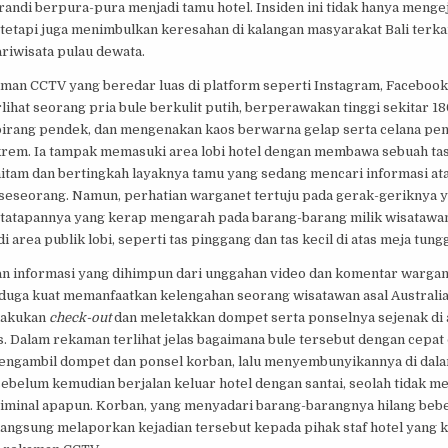
andi berpura-pura menjadi tamu hotel. Insiden ini tidak hanya menge
 tetapi juga menimbulkan keresahan di kalangan masyarakat Bali terk
ariwisata pulau dewata.
man CCTV yang beredar luas di platform seperti Instagram, Facebook
rlihat seorang pria bule berkulit putih, berperawakan tinggi sekitar 18
irang pendek, dan mengenakan kaos berwarna gelap serta celana pe
rem. Ia tampak memasuki area lobi hotel dengan membawa sebuah tas
itam dan bertingkah layaknya tamu yang sedang mencari informasi at
eseorang. Namun, perhatian warganet tertuju pada gerak-geriknya y
 tatapannya yang kerap mengarah pada barang-barang milik wisatawan
di area publik lobi, seperti tas pinggang dan tas kecil di atas meja tung
n informasi yang dihimpun dari unggahan video dan komentar wargane
iduga kuat memanfaatkan kelengahan seorang wisatawan asal Australi
lakukan
check-out
dan meletakkan dompet serta ponselnya sejenak di 
. Dalam rekaman terlihat jelas bagaimana bule tersebut dengan cepat
engambil dompet dan ponsel korban, lalu menyembunyikannya di dala
ebelum kemudian berjalan keluar hotel dengan santai, seolah tidak m
riminal apapun. Korban, yang menyadari barang-barangnya hilang beb
langsung melaporkan kejadian tersebut kepada pihak staf hotel yang