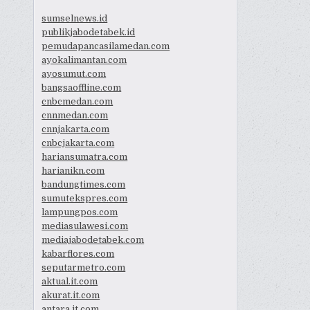
sumselnews.id
publikjabodetabek.id
pemudapancasilamedan.com
ayokalimantan.com
ayosumut.com
bangsaoffline.com
cnbcmedan.com
cnnmedan.com
cnnjakarta.com
cnbcjakarta.com
hariansumatra.com
harianikn.com
bandungtimes.com
sumutekspres.com
lampungpos.com
mediasulawesi.com
mediajabodetabek.com
kabarflores.com
seputarmetro.com
aktual.it.com
akurat.it.com
antara.it.com