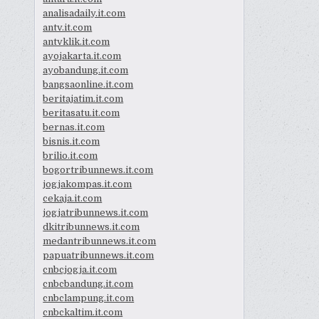
analisadaily.it.com
antv.it.com
antvklik.it.com
ayojakarta.it.com
ayobandung.it.com
bangsaonline.it.com
beritajatim.it.com
beritasatu.it.com
bernas.it.com
bisnis.it.com
brilio.it.com
bogortribunnews.it.com
jogjakompas.it.com
cekaja.it.com
jogjatribunnews.it.com
dkitribunnews.it.com
medantribunnews.it.com
papuatribunnews.it.com
cnbcjogja.it.com
cnbcbandung.it.com
cnbclampung.it.com
cnbckaltim.it.com