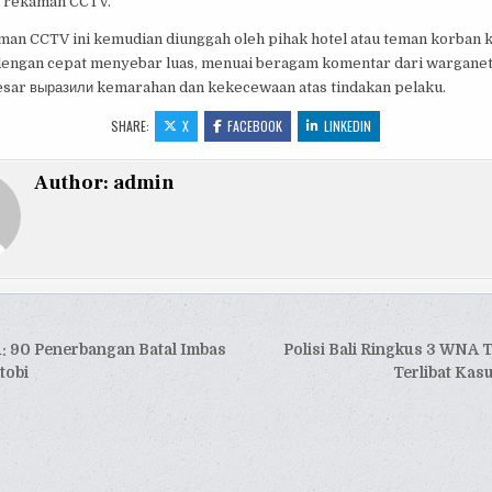
 rekaman CCTV.
man CCTV ini kemudian diunggah oleh pihak hotel atau teman korban 
 dengan cepat menyebar luas, menuai beragam komentar dari wargane
esar выразили kemarahan dan kekecewaan atas tindakan pelaku.
SHARE:
X
FACEBOOK
LINKEDIN
Author:
admin
si
u: 90 Penerbangan Batal Imbas
Polisi Bali Ringkus 3 WNA 
tobi
Terlibat Kas