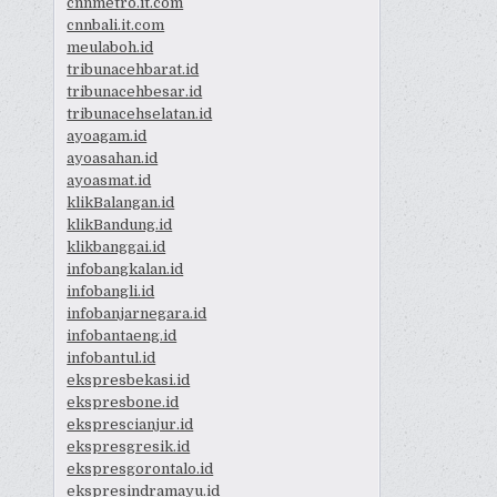
cnnmetro.it.com
cnnbali.it.com
meulaboh.id
tribunacehbarat.id
tribunacehbesar.id
tribunacehselatan.id
ayoagam.id
ayoasahan.id
ayoasmat.id
klikBalangan.id
klikBandung.id
klikbanggai.id
infobangkalan.id
infobangli.id
infobanjarnegara.id
infobantaeng.id
infobantul.id
ekspresbekasi.id
ekspresbone.id
eksprescianjur.id
ekspresgresik.id
ekspresgorontalo.id
ekspresindramayu.id