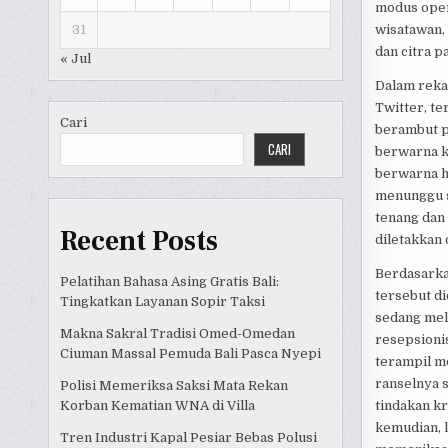
modus oper
31
wisatawan,
dan citra p
« Jul
Dalam reka
Twitter, te
Cari
berambut p
CARI
berwarna k
berwarna h
menunggu s
tenang dan
Recent Posts
diletakkan 
Berdasarka
Pelatihan Bahasa Asing Gratis Bali:
tersebut d
Tingkatkan Layanan Sopir Taksi
sedang me
Makna Sakral Tradisi Omed-Omedan
resepsionis
Ciuman Massal Pemuda Bali Pasca Nyepi
terampil m
ranselnya s
Polisi Memeriksa Saksi Mata Rekan
Korban Kematian WNA di Villa
tindakan k
kemudian, 
Tren Industri Kapal Pesiar Bebas Polusi