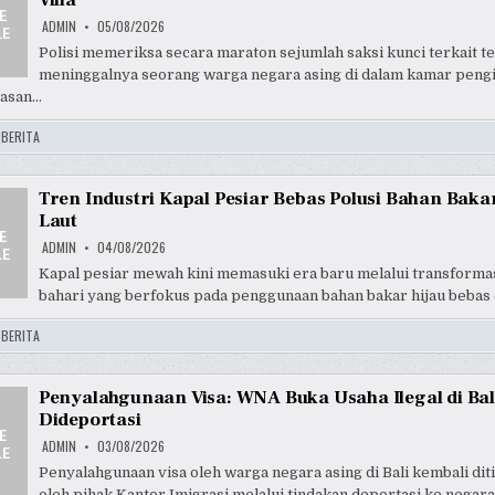
Villa
ADMIN
05/08/2026
Polisi memeriksa secara maraton sejumlah saksi kunci terkait 
meninggalnya seorang warga negara asing di dalam kamar peng
asan…
:
BERITA
Tren Industri Kapal Pesiar Bebas Polusi Bahan Baka
Laut
ADMIN
04/08/2026
Kapal pesiar mewah kini memasuki era baru melalui transformas
bahari yang berfokus pada penggunaan bahan bakar hijau bebas
:
BERITA
Penyalahgunaan Visa: WNA Buka Usaha Ilegal di Bal
Dideportasi
ADMIN
03/08/2026
Penyalahgunaan visa oleh warga negara asing di Bali kembali dit
oleh pihak Kantor Imigrasi melalui tindakan deportasi ke negar