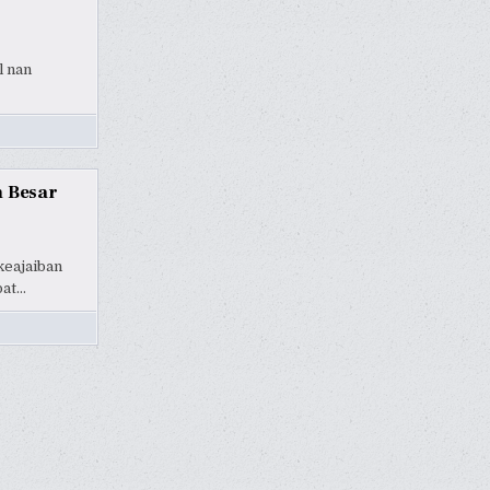
l nan
n Besar
keajaiban
pat…