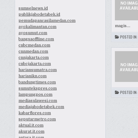
sumselnews.id
publikjabodetabek.id
pemudapancasilamedan.com
magis….
ayokalimantan.com
ayosumut.com
POSTED IN
bangsaoffline.com
cnbcmedan.com
cnnmedan.com
cnnjakarta.com
cnbcjakarta.com
hariansumatra.com
harianikn.com
bandungtimes.com
sumutekspres.com
POSTED IN
lampungpos.com
mediasulawesi.com
PAGIN
mediajabodetabek.com
POS
kabarflores.com
seputarmetro.com
aktual.it.com
akurat.it.com
antara.it.com