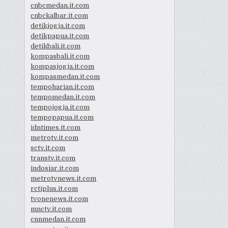
cnbcmedan.it.com
cnbckalbar.it.com
detikjogja.it.com
detikpapua.it.com
detikbali.it.com
kompasbali.it.com
kompasjogja.it.com
kompasmedan.it.com
tempoharian.it.com
tempomedan.it.com
tempojogja.it.com
tempopapua.it.com
idntimes.it.com
metrotv.it.com
sctv.it.com
transtv.it.com
indosiar.it.com
metrotvnews.it.com
rctiplus.it.com
tvonenews.it.com
mnctv.it.com
cnnmedan.it.com