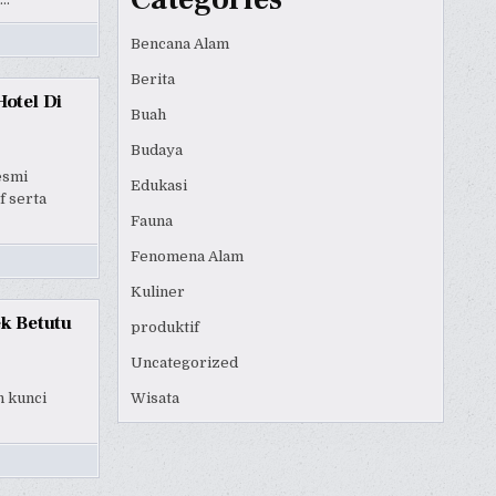
Bencana Alam
Berita
otel Di
Buah
Budaya
esmi
Edukasi
f serta
Fauna
Fenomena Alam
Kuliner
k Betutu
produktif
Uncategorized
n kunci
Wisata