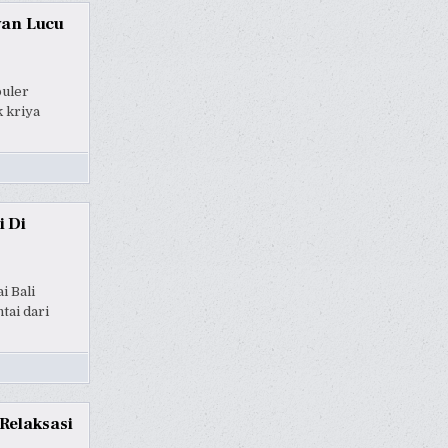
wan Lucu
puler
 kriya
 Di
i Bali
tai dari
Relaksasi