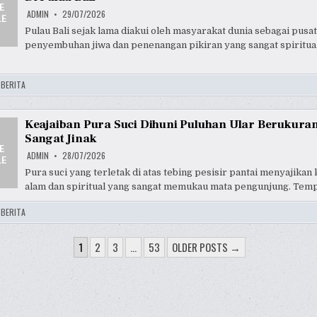
ADMIN
29/07/2026
Pulau Bali sejak lama diakui oleh masyarakat dunia sebagai pusat
penyembuhan jiwa dan penenangan pikiran yang sangat spiritua
:
BERITA
Keajaiban Pura Suci Dihuni Puluhan Ular Berukura
Sangat Jinak
ADMIN
28/07/2026
Pura suci yang terletak di atas tebing pesisir pantai menyajikan 
alam dan spiritual yang sangat memukau mata pengunjung. Tem
:
BERITA
ASI
1
2
3
…
53
OLDER POSTS →