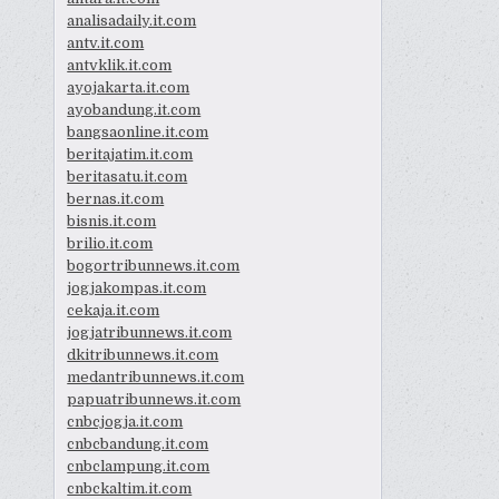
analisadaily.it.com
antv.it.com
antvklik.it.com
ayojakarta.it.com
ayobandung.it.com
bangsaonline.it.com
beritajatim.it.com
beritasatu.it.com
bernas.it.com
bisnis.it.com
brilio.it.com
bogortribunnews.it.com
jogjakompas.it.com
cekaja.it.com
jogjatribunnews.it.com
dkitribunnews.it.com
medantribunnews.it.com
papuatribunnews.it.com
cnbcjogja.it.com
cnbcbandung.it.com
cnbclampung.it.com
cnbckaltim.it.com