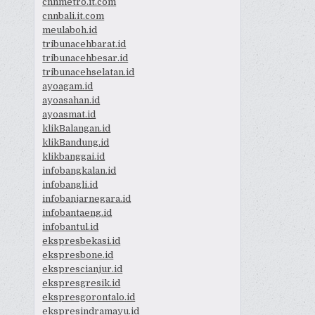
cnnmetro.it.com
cnnbali.it.com
meulaboh.id
tribunacehbarat.id
tribunacehbesar.id
tribunacehselatan.id
ayoagam.id
ayoasahan.id
ayoasmat.id
klikBalangan.id
klikBandung.id
klikbanggai.id
infobangkalan.id
infobangli.id
infobanjarnegara.id
infobantaeng.id
infobantul.id
ekspresbekasi.id
ekspresbone.id
eksprescianjur.id
ekspresgresik.id
ekspresgorontalo.id
ekspresindramayu.id