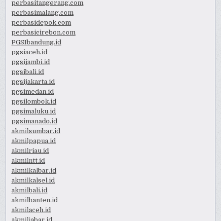
perbasitangerang.com
perbasimalang.com
perbasidepok.com
perbasicirebon.com
PGSIbandung.id
pgsiaceh.id
pgsijambi.id
pgsibali.id
pgsijakarta.id
pgsimedan.id
pgsilombok.id
pgsimaluku.id
pgsimanado.id
akmilsumbar.id
akmilpapua.id
akmilriau.id
akmilntt.id
akmilkalbar.id
akmilkalsel.id
akmilbali.id
akmilbanten.id
akmilaceh.id
akmiljabar.id