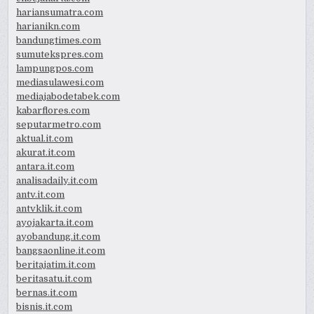
hariansumatra.com
harianikn.com
bandungtimes.com
sumutekspres.com
lampungpos.com
mediasulawesi.com
mediajabodetabek.com
kabarflores.com
seputarmetro.com
aktual.it.com
akurat.it.com
antara.it.com
analisadaily.it.com
antv.it.com
antvklik.it.com
ayojakarta.it.com
ayobandung.it.com
bangsaonline.it.com
beritajatim.it.com
beritasatu.it.com
bernas.it.com
bisnis.it.com