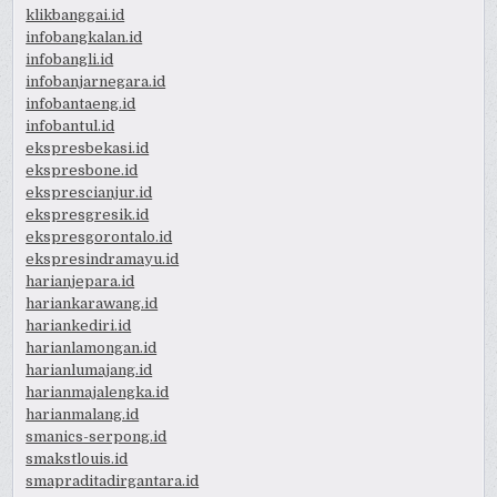
klikbanggai.id
infobangkalan.id
infobangli.id
infobanjarnegara.id
infobantaeng.id
infobantul.id
ekspresbekasi.id
ekspresbone.id
eksprescianjur.id
ekspresgresik.id
ekspresgorontalo.id
ekspresindramayu.id
harianjepara.id
hariankarawang.id
hariankediri.id
harianlamongan.id
harianlumajang.id
harianmajalengka.id
harianmalang.id
smanics-serpong.id
smakstlouis.id
smapraditadirgantara.id