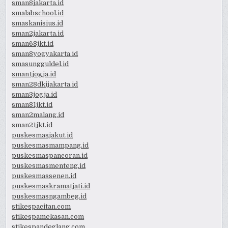
sman8jakarta.id
smalabschool.id
smaskanisius.id
sman2jakarta.id
sman68jkt.id
sman8yogyakarta.id
smasungguldel.id
sman1jogja.id
sman28dkijakarta.id
sman3jogja.id
sman81jkt.id
sman2malang.id
sman21jkt.id
puskesmasjakut.id
puskesmasmampang.id
puskesmaspancoran.id
puskesmasmenteng.id
puskesmassenen.id
puskesmaskramatjati.id
puskesmasngambeg.id
stikespacitan.com
stikespamekasan.com
stikespandeglang.com