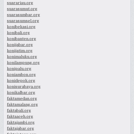
suarariau.org
suarasumut.org
suarasumbar.org
suarasumsel.org
konibekasi.org
konibali.org
konibanten.org
konijabar.org
konijatim.org
konimaluku.org
konilampung.org
konipalu.org
koniambon.org
konidepok.org
konisurabaya.org
konikalbar.org
faktamedan.org
faktamalang.org
faktabali.org
faktaaceh.org
faktajambi.org
faktajabar.org