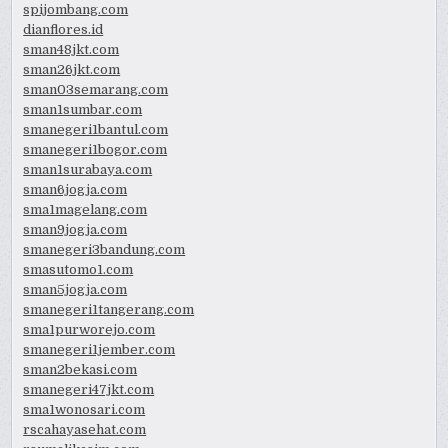
spijombang.com
dianflores.id
sman48jkt.com
sman26jkt.com
sman03semarang.com
sman1sumbar.com
smanegeri1bantul.com
smanegeri1bogor.com
sman1surabaya.com
sman6jogja.com
sma1magelang.com
sman9jogja.com
smanegeri3bandung.com
smasutomo1.com
sman5jogja.com
smanegeri1tangerang.com
sma1purworejo.com
smanegeri1jember.com
sman2bekasi.com
smanegeri47jkt.com
sma1wonosari.com
rscahayasehat.com