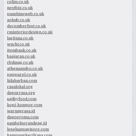
colim.co.uk
nextbiz.co.uk
sunshineweb.co.uk
aohub.co.uk
decemberfest.co.uk
rminteriordesign.co.uk
lagitana.co.uk
wuchi.co.uk
itembank.co.uk
banjaran.co.uk
cbdmag.co.uk
athenaandco.co.uk
pupparel.co.uk
lidahurban.com
rasalokal.org
dapurrasa.org
sajibyfood.com
kopi-kompor.com
warungrasa.id
dapoeroma.com
sambelserundeng.id
lesehanpagisore.com
kampungkecilrasa.com