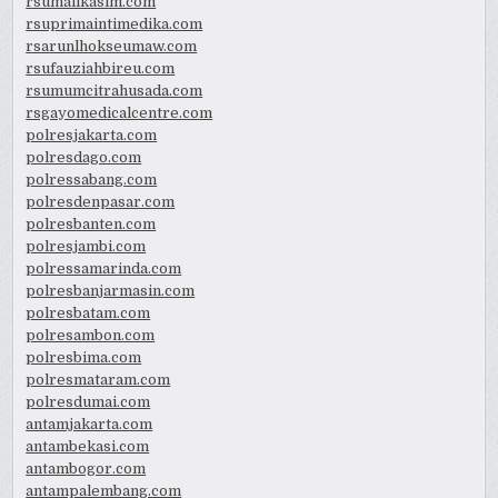
rsumalikasim.com
rsuprimaintimedika.com
rsarunlhokseumaw.com
rsufauziahbireu.com
rsumumcitrahusada.com
rsgayomedicalcentre.com
polresjakarta.com
polresdago.com
polressabang.com
polresdenpasar.com
polresbanten.com
polresjambi.com
polressamarinda.com
polresbanjarmasin.com
polresbatam.com
polresambon.com
polresbima.com
polresmataram.com
polresdumai.com
antamjakarta.com
antambekasi.com
antambogor.com
antampalembang.com