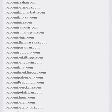
bapomiasahan.com
bapomibatubara.com
bapomilabuhanbatu.com
bapomilangkat.com
bapominias.com
bapomisamosir.com
bapomisimalungun.com
bapomibinjai.com
bapomidharmasraya.com
bapomipasaman.com
bapomisijunjung.com
bapomibukittinggi.com
bapomibanyuasin.com
bapomilahat.com
bapomilubuklinggau.com
bapomipalembang.com
bapomiPrabumulih.com
bapomibengkalis.com
bapomipelalawan.com
bapomidumai.com
bapomibatam.com
bapomibatanghari.com