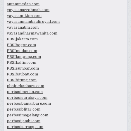
antammedan.com
yayasanarrohmah.com
yayasanpkbm.com
yayasanmambaulirsyad.com
yayasanabm.com
yayasandharmawanita.com
PBSIjakarta.com
PBSIbogor.com
PBSImedan.com
PBSIlampung.com
PBSIkaltim.com
PBSIsumbar.com
PBSIbaubau.com
PBSIbitung.com
pbsipekanbaru.com
perbasimedan.com
perbasisurabaya.com
perbasibanjarbaru.com
perbasiblitar.com
perbasimagelang.com
perbasijambi.com
perbasiserang.com