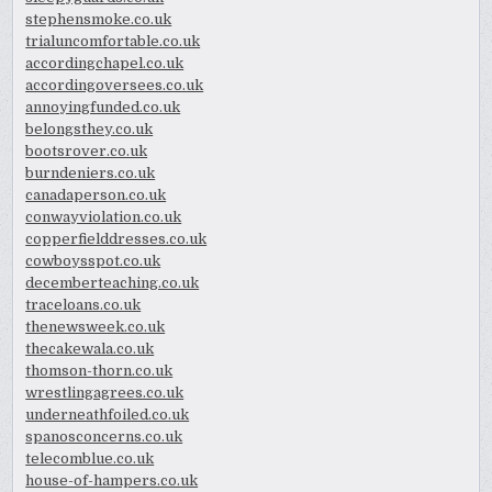
stephensmoke.co.uk
trialuncomfortable.co.uk
accordingchapel.co.uk
accordingoversees.co.uk
annoyingfunded.co.uk
belongsthey.co.uk
bootsrover.co.uk
burndeniers.co.uk
canadaperson.co.uk
conwayviolation.co.uk
copperfielddresses.co.uk
cowboysspot.co.uk
decemberteaching.co.uk
traceloans.co.uk
thenewsweek.co.uk
thecakewala.co.uk
thomson-thorn.co.uk
wrestlingagrees.co.uk
underneathfoiled.co.uk
spanosconcerns.co.uk
telecomblue.co.uk
house-of-hampers.co.uk