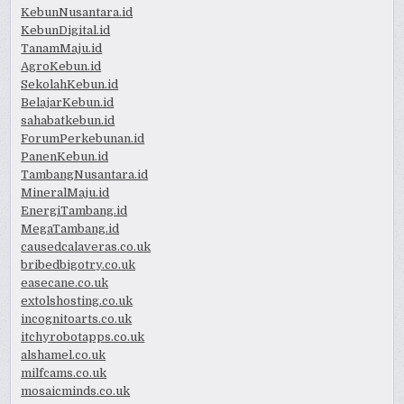
KebunNusantara.id
KebunDigital.id
TanamMaju.id
AgroKebun.id
SekolahKebun.id
BelajarKebun.id
sahabatkebun.id
ForumPerkebunan.id
PanenKebun.id
TambangNusantara.id
MineralMaju.id
EnergiTambang.id
MegaTambang.id
causedcalaveras.co.uk
bribedbigotry.co.uk
easecane.co.uk
extolshosting.co.uk
incognitoarts.co.uk
itchyrobotapps.co.uk
alshamel.co.uk
milfcams.co.uk
mosaicminds.co.uk