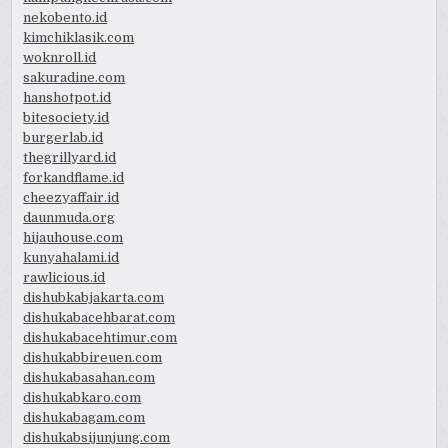
nekobento.id
kimchiklasik.com
woknroll.id
sakuradine.com
hanshotpot.id
bitesociety.id
burgerlab.id
thegrillyard.id
forkandflame.id
cheezyaffair.id
daunmuda.org
hijauhouse.com
kunyahalami.id
rawlicious.id
dishubkabjakarta.com
dishukabacehbarat.com
dishukabacehtimur.com
dishukabbireuen.com
dishukabasahan.com
dishukabkaro.com
dishukabagam.com
dishukabsijunjung.com