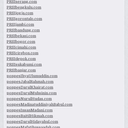
PRSIserang.com
PRSIbengkulu.com
PRSIjogja.com
PRSIgorontalo.com
PRSIjambi.com
PRSIbandung.com
PRSIbekasi.com
PRSIbogor.com
PRSIcimahi.com
PRSIcirebon.com
PRSIdepok.com
PRSIsukabumi.com
PRSIbanjar.com
ponpesIhyaUlumuddin.com
ponpesJabalRahmah.com
ponpesDarulKhairat.com
ponpesDarulMuhsinin.com
ponpesNurulHudas.com
ponpesMadinatuddiniyahBabul.com
ponpesInsanMadani.com
ponpesBaitilHikmah.com
ponpesDarulHidayahul.com
ponpesMafatihussaadah.com