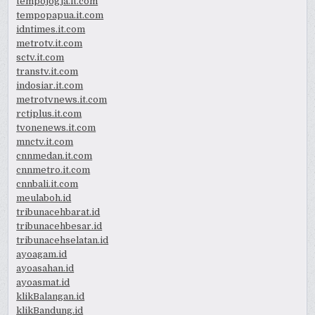
tempojogja.it.com
tempopapua.it.com
idntimes.it.com
metrotv.it.com
sctv.it.com
transtv.it.com
indosiar.it.com
metrotvnews.it.com
rctiplus.it.com
tvonenews.it.com
mnctv.it.com
cnnmedan.it.com
cnnmetro.it.com
cnnbali.it.com
meulaboh.id
tribunacehbarat.id
tribunacehbesar.id
tribunacehselatan.id
ayoagam.id
ayoasahan.id
ayoasmat.id
klikBalangan.id
klikBandung.id