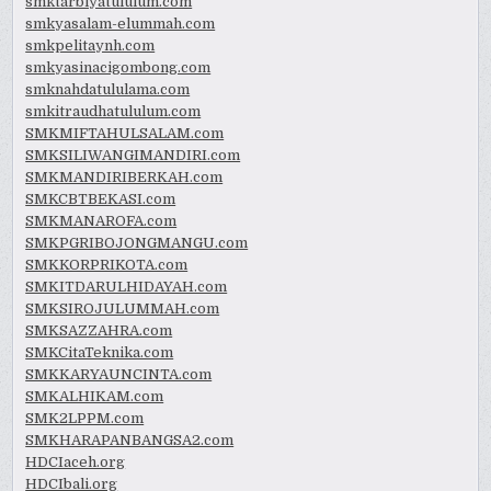
smktarbiyatululum.com
smkyasalam-elummah.com
smkpelitaynh.com
smkyasinacigombong.com
smknahdatululama.com
smkitraudhatululum.com
SMKMIFTAHULSALAM.com
SMKSILIWANGIMANDIRI.com
SMKMANDIRIBERKAH.com
SMKCBTBEKASI.com
SMKMANAROFA.com
SMKPGRIBOJONGMANGU.com
SMKKORPRIKOTA.com
SMKITDARULHIDAYAH.com
SMKSIROJULUMMAH.com
SMKSAZZAHRA.com
SMKCitaTeknika.com
SMKKARYAUNCINTA.com
SMKALHIKAM.com
SMK2LPPM.com
SMKHARAPANBANGSA2.com
HDCIaceh.org
HDCIbali.org