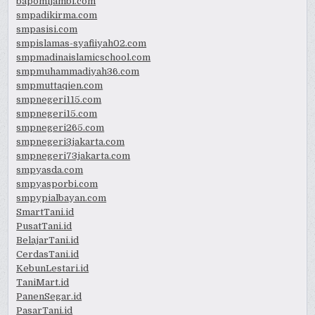
bapomijambi.com
smpadikirma.com
smpasisi.com
smpislamas-syafiiyah02.com
smpmadinaislamicschool.com
smpmuhammadiyah36.com
smpmuttaqien.com
smpnegeri115.com
smpnegeri15.com
smpnegeri265.com
smpnegeri3jakarta.com
smpnegeri73jakarta.com
smpyasda.com
smpyasporbi.com
smpypialbayan.com
SmartTani.id
PusatTani.id
BelajarTani.id
CerdasTani.id
KebunLestari.id
TaniMart.id
PanenSegar.id
PasarTani.id