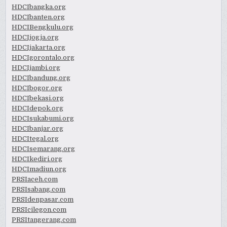
HDCIbangka.org
HDCIbanten.org
HDCIBengkulu.org
HDCIjogja.org
HDCIjakarta.org
HDCIgorontalo.org
HDCIjambi.org
HDCIbandung.org
HDCIbogor.org
HDCIbekasi.org
HDCIdepok.org
HDCIsukabumi.org
HDCIbanjar.org
HDCItegal.org
HDCIsemarang.org
HDCIkediri.org
HDCImadiun.org
PRSIaceh.com
PRSIsabang.com
PRSIdenpasar.com
PRSIcilegon.com
PRSItangerang.com