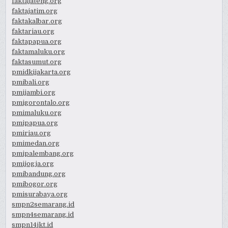
faktajateng.org
faktajatim.org
faktakalbar.org
faktariau.org
faktapapua.org
faktamaluku.org
faktasumut.org
pmidkijakarta.org
pmibali.org
pmijambi.org
pmigorontalo.org
pmimaluku.org
pmipapua.org
pmiriau.org
pmimedan.org
pmipalembang.org
pmijogja.org
pmibandung.org
pmibogor.org
pmisurabaya.org
smpn2semarang.id
smpn4semarang.id
smpn14jkt.id