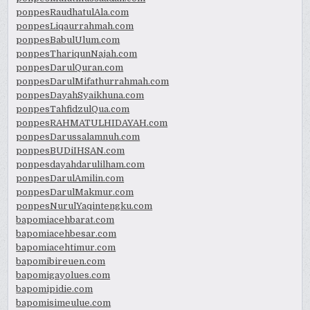
ponpesRaudhatulAla.com
ponpesLiqaurrahmah.com
ponpesBabulUlum.com
ponpesThariqunNajah.com
ponpesDarulQuran.com
ponpesDarulMifathurrahmah.com
ponpesDayahSyaikhuna.com
ponpesTahfidzulQua.com
ponpesRAHMATULHIDAYAH.com
ponpesDarussalamnuh.com
ponpesBUDiIHSAN.com
ponpesdayahdarulilham.com
ponpesDarulAmilin.com
ponpesDarulMakmur.com
ponpesNurulYaqintengku.com
bapomiacehbarat.com
bapomiacehbesar.com
bapomiacehtimur.com
bapomibireuen.com
bapomigayolues.com
bapomipidie.com
bapomisimeulue.com