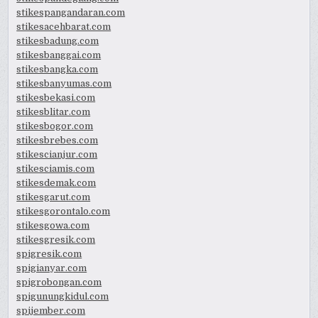
stikespangandaran.com
stikesacehbarat.com
stikesbadung.com
stikesbanggai.com
stikesbangka.com
stikesbanyumas.com
stikesbekasi.com
stikesblitar.com
stikesbogor.com
stikesbrebes.com
stikescianjur.com
stikesciamis.com
stikesdemak.com
stikesgarut.com
stikesgorontalo.com
stikesgowa.com
stikesgresik.com
spigresik.com
spigianyar.com
spigrobongan.com
spigunungkidul.com
spijember.com