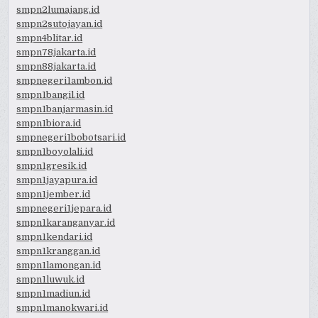
smpn2lumajang.id
smpn2sutojayan.id
smpn4blitar.id
smpn78jakarta.id
smpn88jakarta.id
smpnegeri1ambon.id
smpn1bangil.id
smpn1banjarmasin.id
smpn1biora.id
smpnegeri1bobotsari.id
smpn1boyolali.id
smpn1gresik.id
smpn1jayapura.id
smpn1jember.id
smpnegeri1jepara.id
smpn1karanganyar.id
smpn1kendari.id
smpn1kranggan.id
smpn1lamongan.id
smpn1luwuk.id
smpn1madiun.id
smpn1manokwari.id