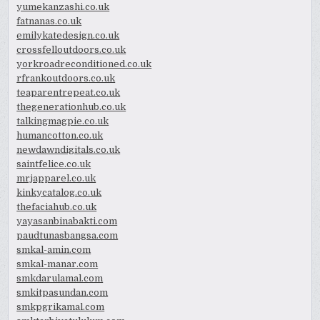
yumekanzashi.co.uk
fatnanas.co.uk
emilykatedesign.co.uk
crossfelloutdoors.co.uk
yorkroadreconditioned.co.uk
rfrankoutdoors.co.uk
teaparentrepeat.co.uk
thegenerationhub.co.uk
talkingmagpie.co.uk
humancotton.co.uk
newdawndigitals.co.uk
saintfelice.co.uk
mrjapparel.co.uk
kinkycatalog.co.uk
thefaciahub.co.uk
yayasanbinabakti.com
paudtunasbangsa.com
smkal-amin.com
smkal-manar.com
smkdarulamal.com
smkitpasundan.com
smkpgrikamal.com