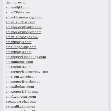
dianflores.id
sman48jkt.com
sman26jkt.com
sman03semarang.com
sman1sumbar.com
smanegeri1bantul.com
smanegeri1bogor.com
sman1surabaya.com
sman6jogja.com
sma1magelang.com
sman9jogja.com
smanegeri3bandung.com
smasutomo1.com
sman5jogja.com
smanegeri1tangerang.com
sma1purworejo.com
smanegeri1jember.com
sman2bekasi.com
smanegeri47jkt.com
sma1wonosari.com
rscahayasehat.com
rsumalikasim.com