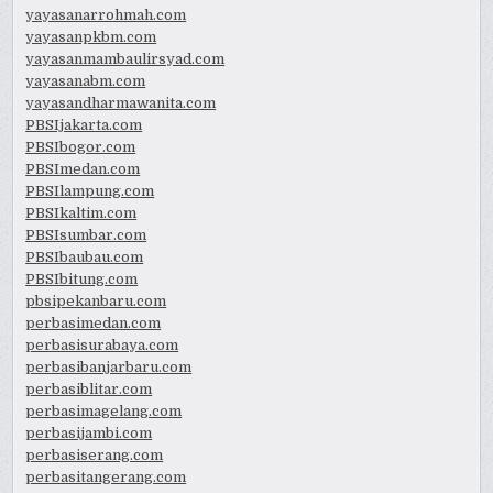
yayasanarrohmah.com
yayasanpkbm.com
yayasanmambaulirsyad.com
yayasanabm.com
yayasandharmawanita.com
PBSIjakarta.com
PBSIbogor.com
PBSImedan.com
PBSIlampung.com
PBSIkaltim.com
PBSIsumbar.com
PBSIbaubau.com
PBSIbitung.com
pbsipekanbaru.com
perbasimedan.com
perbasisurabaya.com
perbasibanjarbaru.com
perbasiblitar.com
perbasimagelang.com
perbasijambi.com
perbasiserang.com
perbasitangerang.com