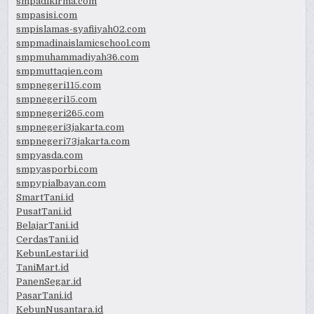
smpadikirma.com
smpasisi.com
smpislamas-syafiiyah02.com
smpmadinaislamicschool.com
smpmuhammadiyah36.com
smpmuttaqien.com
smpnegeri115.com
smpnegeri15.com
smpnegeri265.com
smpnegeri3jakarta.com
smpnegeri73jakarta.com
smpyasda.com
smpyasporbi.com
smpypialbayan.com
SmartTani.id
PusatTani.id
BelajarTani.id
CerdasTani.id
KebunLestari.id
TaniMart.id
PanenSegar.id
PasarTani.id
KebunNusantara.id