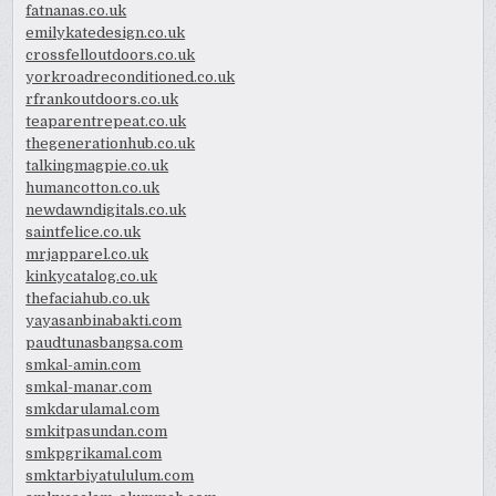
fatnanas.co.uk
emilykatedesign.co.uk
crossfelloutdoors.co.uk
yorkroadreconditioned.co.uk
rfrankoutdoors.co.uk
teaparentrepeat.co.uk
thegenerationhub.co.uk
talkingmagpie.co.uk
humancotton.co.uk
newdawndigitals.co.uk
saintfelice.co.uk
mrjapparel.co.uk
kinkycatalog.co.uk
thefaciahub.co.uk
yayasanbinabakti.com
paudtunasbangsa.com
smkal-amin.com
smkal-manar.com
smkdarulamal.com
smkitpasundan.com
smkpgrikamal.com
smktarbiyatululum.com