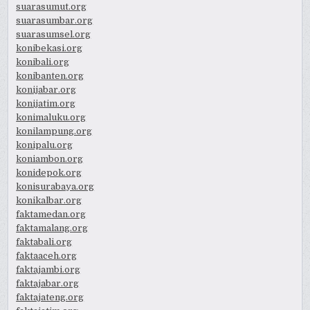
suarasumut.org
suarasumbar.org
suarasumsel.org
konibekasi.org
konibali.org
konibanten.org
konijabar.org
konijatim.org
konimaluku.org
konilampung.org
konipalu.org
koniambon.org
konidepok.org
konisurabaya.org
konikalbar.org
faktamedan.org
faktamalang.org
faktabali.org
faktaaceh.org
faktajambi.org
faktajabar.org
faktajateng.org