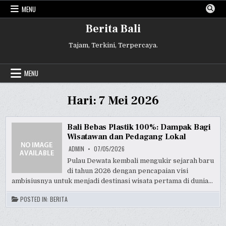
Skip
MENU
to
content
Berita Bali
Tajam, Terkini, Terpercaya.
MENU
Hari:
7 Mei 2026
Bali Bebas Plastik 100%: Dampak Bagi
Wisatawan dan Pedagang Lokal
ADMIN
07/05/2026
Pulau Dewata kembali mengukir sejarah baru
di tahun 2026 dengan pencapaian visi
ambisiusnya untuk menjadi destinasi wisata pertama di dunia…
POSTED IN:
BERITA