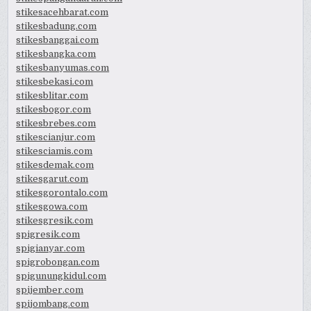
stikesacehbarat.com
stikesbadung.com
stikesbanggai.com
stikesbangka.com
stikesbanyumas.com
stikesbekasi.com
stikesblitar.com
stikesbogor.com
stikesbrebes.com
stikescianjur.com
stikesciamis.com
stikesdemak.com
stikesgarut.com
stikesgorontalo.com
stikesgowa.com
stikesgresik.com
spigresik.com
spigianyar.com
spigrobongan.com
spigunungkidul.com
spijember.com
spijombang.com