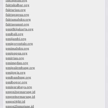
faktajatim.org
faktakalbar.org
faktariau.org
faktapapua.org
faktamaluku.org
faktasumut.org
pmidkijakarta.org
pmibali.org
pmijambi.org
pmigorontalo.org
pmimaluku.org
pmipapua.org
pmiriau.org
pmimedan.org
pmipalembang.org
pmijogja.org
pmibandung.org
pmibogor.org
pmisurabaya.org
smpn2semarang.id
smpn4semarang.id
smpn14jkt.id
smpn2lumajang.id