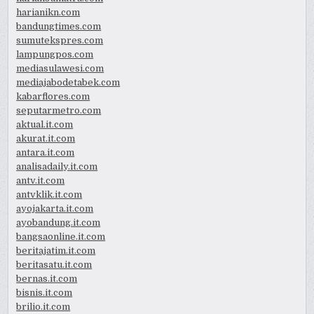
harianikn.com
bandungtimes.com
sumutekspres.com
lampungpos.com
mediasulawesi.com
mediajabodetabek.com
kabarflores.com
seputarmetro.com
aktual.it.com
akurat.it.com
antara.it.com
analisadaily.it.com
antv.it.com
antvklik.it.com
ayojakarta.it.com
ayobandung.it.com
bangsaonline.it.com
beritajatim.it.com
beritasatu.it.com
bernas.it.com
bisnis.it.com
brilio.it.com