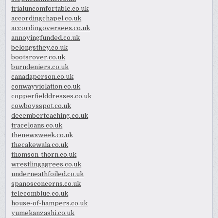
trialuncomfortable.co.uk
accordingchapel.co.uk
accordingoversees.co.uk
annoyingfunded.co.uk
belongsthey.co.uk
bootsrover.co.uk
burndeniers.co.uk
canadaperson.co.uk
conwayviolation.co.uk
copperfielddresses.co.uk
cowboysspot.co.uk
decemberteaching.co.uk
traceloans.co.uk
thenewsweek.co.uk
thecakewala.co.uk
thomson-thorn.co.uk
wrestlingagrees.co.uk
underneathfoiled.co.uk
spanosconcerns.co.uk
telecomblue.co.uk
house-of-hampers.co.uk
yumekanzashi.co.uk