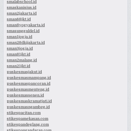
smalabschool.id
smaskanisius.id
sman2jakarta.id
sman68jkt.id
sman8yogyakarta.id
smasungguldel.id
sman1jogja.id
sman28dkijakarta.id
sman3jogja.id
sman81jkt.id
sman2malang.id
sman21jkt.id
puskesmasjakut.id
puskesmasmampang.id
puskesmaspancoran.id
puskesmasmenteng.id
puskesmassenen.id
puskesmaskramatjati.id
puskesmasngambeg.id
stikespacitan.com
stikespamekasan.com
stikespandeglang.com
stikespangandaran.com