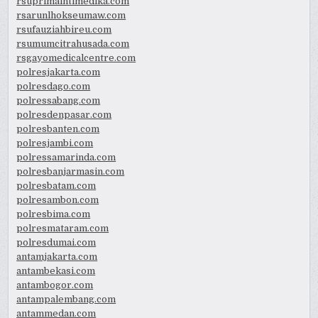
rsuprimaintimedika.com
rsarunlhokseumaw.com
rsufauziahbireu.com
rsumumcitrahusada.com
rsgayomedicalcentre.com
polresjakarta.com
polresdago.com
polressabang.com
polresdenpasar.com
polresbanten.com
polresjambi.com
polressamarinda.com
polresbanjarmasin.com
polresbatam.com
polresambon.com
polresbima.com
polresmataram.com
polresdumai.com
antamjakarta.com
antambekasi.com
antambogor.com
antampalembang.com
antammedan.com