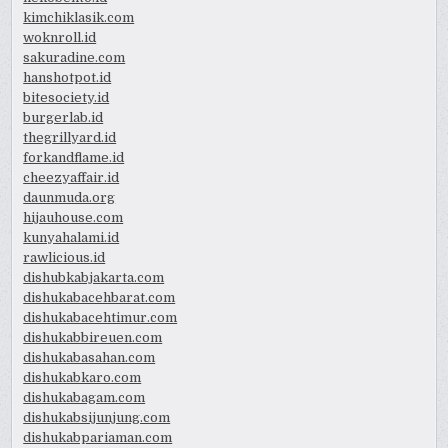
kimchiklasik.com
woknroll.id
sakuradine.com
hanshotpot.id
bitesociety.id
burgerlab.id
thegrillyard.id
forkandflame.id
cheezyaffair.id
daunmuda.org
hijauhouse.com
kunyahalami.id
rawlicious.id
dishubkabjakarta.com
dishukabacehbarat.com
dishukabacehtimur.com
dishukabbireuen.com
dishukabasahan.com
dishukabkaro.com
dishukabagam.com
dishukabsijunjung.com
dishukabpariaman.com