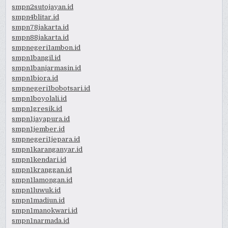
smpn2sutojayan.id
smpn4blitar.id
smpn78jakarta.id
smpn88jakarta.id
smpnegeri1ambon.id
smpn1bangil.id
smpn1banjarmasin.id
smpn1biora.id
smpnegeri1bobotsari.id
smpn1boyolali.id
smpn1gresik.id
smpn1jayapura.id
smpn1jember.id
smpnegeri1jepara.id
smpn1karanganyar.id
smpn1kendari.id
smpn1kranggan.id
smpn1lamongan.id
smpn1luwuk.id
smpn1madiun.id
smpn1manokwari.id
smpn1narmada.id