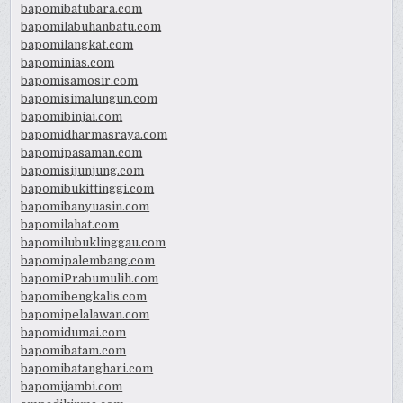
bapomibatubara.com
bapomilabuhanbatu.com
bapomilangkat.com
bapominias.com
bapomisamosir.com
bapomisimalungun.com
bapomibinjai.com
bapomidharmasraya.com
bapomipasaman.com
bapomisijunjung.com
bapomibukittinggi.com
bapomibanyuasin.com
bapomilahat.com
bapomilubuklinggau.com
bapomipalembang.com
bapomiPrabumulih.com
bapomibengkalis.com
bapomipelalawan.com
bapomidumai.com
bapomibatam.com
bapomibatanghari.com
bapomijambi.com