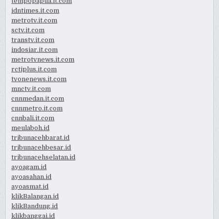
tempopapua.it.com
idntimes.it.com
metrotv.it.com
sctv.it.com
transtv.it.com
indosiar.it.com
metrotvnews.it.com
rctiplus.it.com
tvonenews.it.com
mnctv.it.com
cnnmedan.it.com
cnnmetro.it.com
cnnbali.it.com
meulaboh.id
tribunacehbarat.id
tribunacehbesar.id
tribunacehselatan.id
ayoagam.id
ayoasahan.id
ayoasmat.id
klikBalangan.id
klikBandung.id
klikbanggai.id