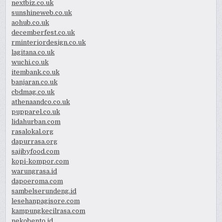
nextbiz.co.uk
sunshineweb.co.uk
aohub.co.uk
decemberfest.co.uk
rminteriordesign.co.uk
lagitana.co.uk
wuchi.co.uk
itembank.co.uk
banjaran.co.uk
cbdmag.co.uk
athenaandco.co.uk
pupparel.co.uk
lidahurban.com
rasalokal.org
dapurrasa.org
sajibyfood.com
kopi-kompor.com
warungrasa.id
dapoeroma.com
sambelserundeng.id
lesehanpagisore.com
kampungkecilrasa.com
nekobento.id