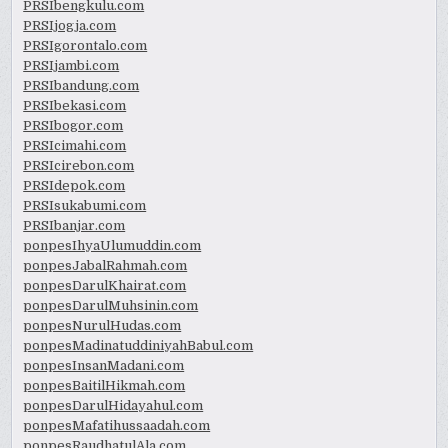
PRSIbengkulu.com
PRSIjogja.com
PRSIgorontalo.com
PRSIjambi.com
PRSIbandung.com
PRSIbekasi.com
PRSIbogor.com
PRSIcimahi.com
PRSIcirebon.com
PRSIdepok.com
PRSIsukabumi.com
PRSIbanjar.com
ponpesIhyaUlumuddin.com
ponpesJabalRahmah.com
ponpesDarulKhairat.com
ponpesDarulMuhsinin.com
ponpesNurulHudas.com
ponpesMadinatuddiniyahBabul.com
ponpesInsanMadani.com
ponpesBaitilHikmah.com
ponpesDarulHidayahul.com
ponpesMafatihussaadah.com
ponpesRaudhatulAla.com