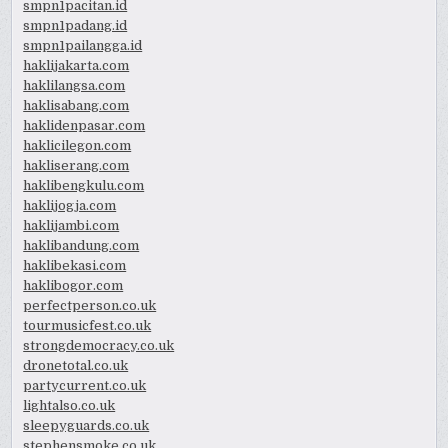
smpn1pacitan.id
smpn1padang.id
smpn1pailangga.id
haklijakarta.com
haklilangsa.com
haklisabang.com
haklidenpasar.com
haklicilegon.com
hakliserang.com
haklibengkulu.com
haklijogja.com
haklijambi.com
haklibandung.com
haklibekasi.com
haklibogor.com
perfectperson.co.uk
tourmusicfest.co.uk
strongdemocracy.co.uk
dronetotal.co.uk
partycurrent.co.uk
lightalso.co.uk
sleepyguards.co.uk
stephensmoke.co.uk