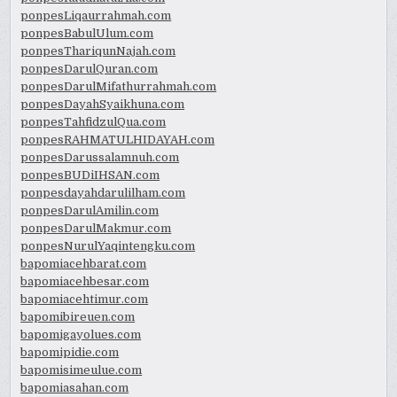
ponpesLiqaurrahmah.com
ponpesBabulUlum.com
ponpesThariqunNajah.com
ponpesDarulQuran.com
ponpesDarulMifathurrahmah.com
ponpesDayahSyaikhuna.com
ponpesTahfidzulQua.com
ponpesRAHMATULHIDAYAH.com
ponpesDarussalamnuh.com
ponpesBUDiIHSAN.com
ponpesdayahdarulilham.com
ponpesDarulAmilin.com
ponpesDarulMakmur.com
ponpesNurulYaqintengku.com
bapomiacehbarat.com
bapomiacehbesar.com
bapomiacehtimur.com
bapomibireuen.com
bapomigayolues.com
bapomipidie.com
bapomisimeulue.com
bapomiasahan.com