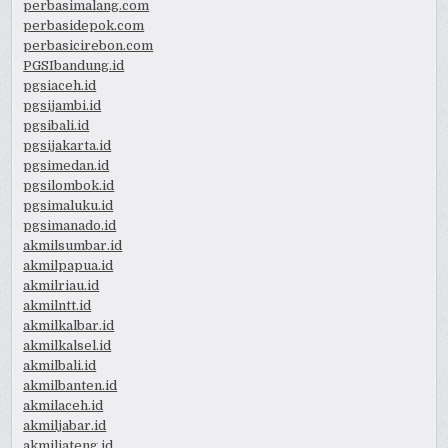
perbasimalang.com
perbasidepok.com
perbasicirebon.com
PGSIbandung.id
pgsiaceh.id
pgsijambi.id
pgsibali.id
pgsijakarta.id
pgsimedan.id
pgsilombok.id
pgsimaluku.id
pgsimanado.id
akmilsumbar.id
akmilpapua.id
akmilriau.id
akmilntt.id
akmilkalbar.id
akmilkalsel.id
akmilbali.id
akmilbanten.id
akmilaceh.id
akmiljabar.id
akmiljateng.id