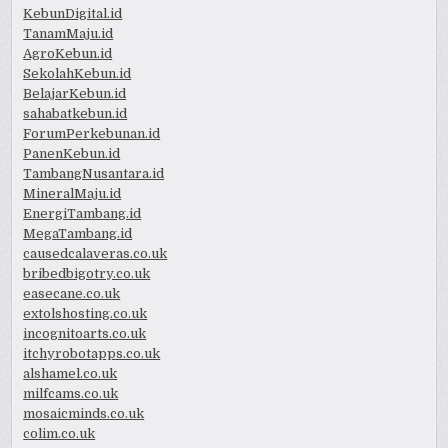
KebunDigital.id
TanamMaju.id
AgroKebun.id
SekolahKebun.id
BelajarKebun.id
sahabatkebun.id
ForumPerkebunan.id
PanenKebun.id
TambangNusantara.id
MineralMaju.id
EnergiTambang.id
MegaTambang.id
causedcalaveras.co.uk
bribedbigotry.co.uk
easecane.co.uk
extolshosting.co.uk
incognitoarts.co.uk
itchyrobotapps.co.uk
alshamel.co.uk
milfcams.co.uk
mosaicminds.co.uk
colim.co.uk