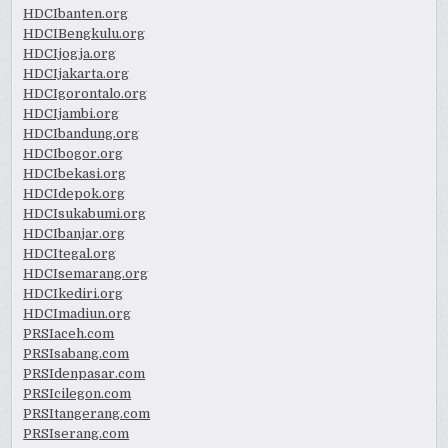
HDCIbanten.org
HDCIBengkulu.org
HDCIjogja.org
HDCIjakarta.org
HDCIgorontalo.org
HDCIjambi.org
HDCIbandung.org
HDCIbogor.org
HDCIbekasi.org
HDCIdepok.org
HDCIsukabumi.org
HDCIbanjar.org
HDCItegal.org
HDCIsemarang.org
HDCIkediri.org
HDCImadiun.org
PRSIaceh.com
PRSIsabang.com
PRSIdenpasar.com
PRSIcilegon.com
PRSItangerang.com
PRSIserang.com