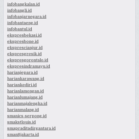
infobangkalan.id
infobangli.id
infobanjarnegara.id
infobantaeng.id
infobantul.id
ekspresbekasi.id
ekspresbone.id
eksprescianjur.id
ekspresgresik.id
ekspresgorontalo.id
ekspresindramayu.id
harianjepara.id
hariankarawang.id
hariankediri.id
harianlamongan.id
harianlumajang.id
harianmajalengka.id
harianmalang.id
smanics-serpong.id
smakstlouis.id
smapraditadirgantara.id
sman8jakarta.id