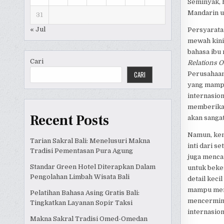
Seminyak, 
Mandarin u
31
« Jul
Persyaratan
mewah kini
bahasa ibu
Cari
Relations O
CARI
Perusahaan 
yang mampu
internasion
memberikan
Recent Posts
akan sangat
Namun, kema
Tarian Sakral Bali: Menelusuri Makna
inti dari se
Tradisi Pementasan Pura Agung
juga mencar
Standar Green Hotel Diterapkan Dalam
untuk beker
Pengolahan Limbah Wisata Bali
detail keci
mampu memb
Pelatihan Bahasa Asing Gratis Bali:
mencermink
Tingkatkan Layanan Sopir Taksi
internasion
Makna Sakral Tradisi Omed-Omedan