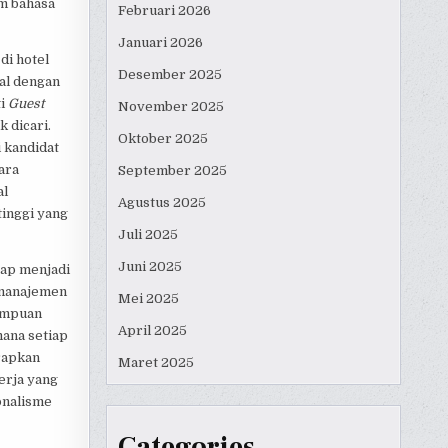
am bahasa
Februari 2026
Januari 2026
di hotel
Desember 2025
al dengan
ti
Guest
November 2025
 dicari.
Oktober 2025
i kandidat
ara
September 2025
al
Agustus 2025
tinggi yang
Juli 2025
Juni 2025
tap menjadi
 manajemen
Mei 2025
mampuan
April 2025
mana setiap
arapkan
Maret 2025
erja yang
onalisme
Categories