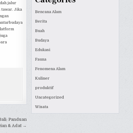
dah jalur
 tawar. Jika
Bencana Alam
engan
Berita
antarbudaya
latform
Buah
juga
Budaya
para
Edukasi
Fauna
Fenomena Alam
Kuliner
produktif
Uncategorized
Wisata
Bali: Panduan
ian & Adat →