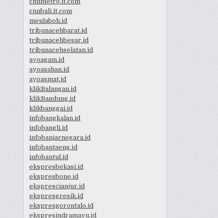
cnnmetro.it.com
cnnbali.it.com
meulaboh.id
tribunacehbarat.id
tribunacehbesar.id
tribunacehselatan.id
ayoagam.id
ayoasahan.id
ayoasmat.id
klikBalangan.id
klikBandung.id
klikbanggai.id
infobangkalan.id
infobangli.id
infobanjarnegara.id
infobantaeng.id
infobantul.id
ekspresbekasi.id
ekspresbone.id
eksprescianjur.id
ekspresgresik.id
ekspresgorontalo.id
ekspresindramayu.id