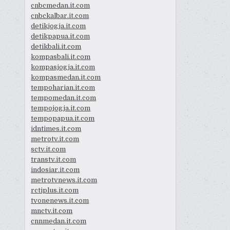
cnbcmedan.it.com
cnbckalbar.it.com
detikjogja.it.com
detikpapua.it.com
detikbali.it.com
kompasbali.it.com
kompasjogja.it.com
kompasmedan.it.com
tempoharian.it.com
tempomedan.it.com
tempojogja.it.com
tempopapua.it.com
idntimes.it.com
metrotv.it.com
sctv.it.com
transtv.it.com
indosiar.it.com
metrotvnews.it.com
rctiplus.it.com
tvonenews.it.com
mnctv.it.com
cnnmedan.it.com