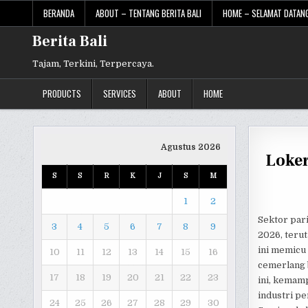
Skip
BERANDA
ABOUT – TENTANG BERITA BALI
HOME – SELAMAT DATANG
to
content
Berita Bali
Tajam, Terkini, Terpercaya.
PRODUCTS
SERVICES
ABOUT
HOME
Agustus 2026
Loker
S
S
R
K
J
S
M
1
2
Sektor pari
3
4
5
6
7
8
9
2026, teru
ini memicu
10
11
12
13
14
15
16
cemerlang b
17
18
19
20
21
22
23
ini, kemamp
industri p
24
25
26
27
28
29
30