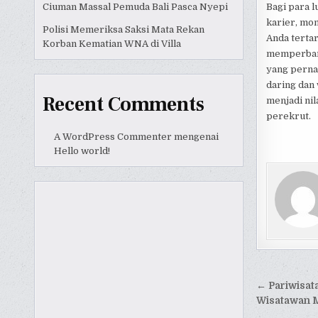
Ciuman Massal Pemuda Bali Pasca Nyepi
Bagi para l
karier, mom
Polisi Memeriksa Saksi Mata Rekan
Anda terta
Korban Kematian WNA di Villa
memperbaru
yang perna
daring dan 
Recent Comments
menjadi nil
perekrut.
A WordPress Commenter
mengenai
Hello world!
Naviga
← Pariwisata
pos
Wisatawan M