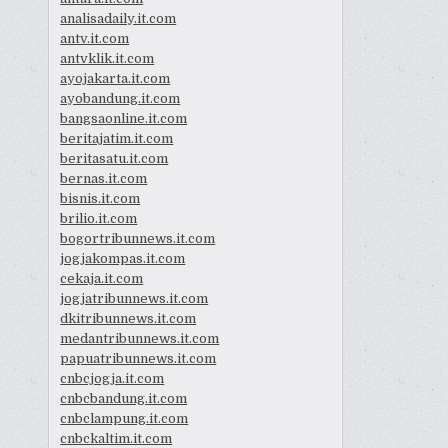
analisadaily.it.com
antv.it.com
antvklik.it.com
ayojakarta.it.com
ayobandung.it.com
bangsaonline.it.com
beritajatim.it.com
beritasatu.it.com
bernas.it.com
bisnis.it.com
brilio.it.com
bogortribunnews.it.com
jogjakompas.it.com
cekaja.it.com
jogjatribunnews.it.com
dkitribunnews.it.com
medantribunnews.it.com
papuatribunnews.it.com
cnbcjogja.it.com
cnbcbandung.it.com
cnbclampung.it.com
cnbckaltim.it.com