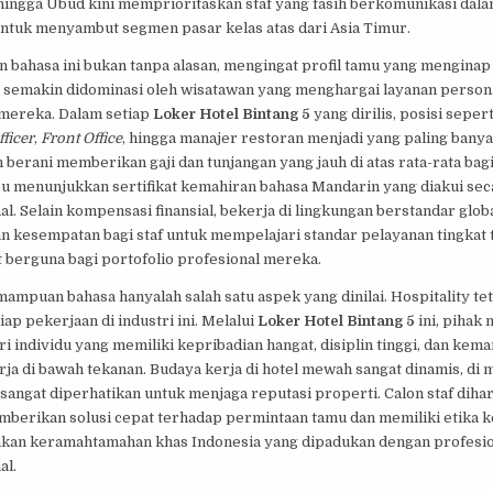
hingga Ubud kini memprioritaskan staf yang fasih berkomunikasi dal
ntuk menyambut segmen pasar kelas atas dari Asia Timur.
 bahasa ini bukan tanpa alasan, mengingat profil tamu yang menginap 
 semakin didominasi oleh wisatawan yang menghargai layanan person
 mereka. Dalam setiap
Loker Hotel Bintang 5
yang dirilis, posisi seper
fficer
,
Front Office
, hingga manajer restoran menjadi yang paling banyak
berani memberikan gaji dan tunjangan yang jauh di atas rata-rata bag
 menunjukkan sertifikat kemahiran bahasa Mandarin yang diakui sec
al. Selain kompensasi finansial, bekerja di lingkungan berstandar glob
 kesempatan bagi staf untuk mempelajari standar pelayanan tingkat 
 berguna bagi portofolio profesional mereka.
mpuan bahasa hanyalah salah satu aspek yang dinilai. Hospitality te
tiap pekerjaan di industri ini. Melalui
Loker Hotel Bintang 5
ini, pihak
i individu yang memiliki kepribadian hangat, disiplin tinggi, dan ke
ja di bawah tekanan. Budaya kerja di hotel mewah sangat dinamis, di 
l sangat diperhatikan untuk menjaga reputasi properti. Calon staf dih
erikan solusi cepat terhadap permintaan tamu dan memiliki etika k
an keramahtamahan khas Indonesia yang dipadukan dengan profesi
al.