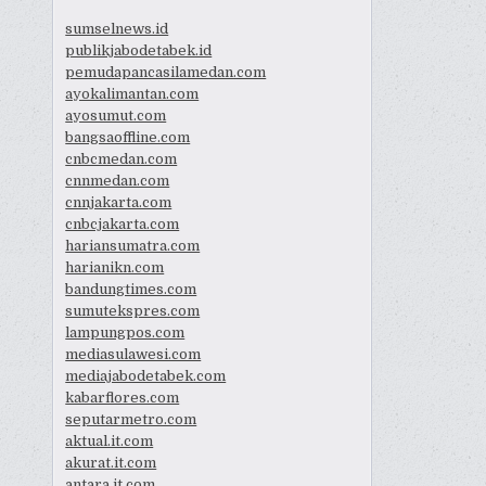
sumselnews.id
publikjabodetabek.id
pemudapancasilamedan.com
ayokalimantan.com
ayosumut.com
bangsaoffline.com
cnbcmedan.com
cnnmedan.com
cnnjakarta.com
cnbcjakarta.com
hariansumatra.com
harianikn.com
bandungtimes.com
sumutekspres.com
lampungpos.com
mediasulawesi.com
mediajabodetabek.com
kabarflores.com
seputarmetro.com
aktual.it.com
akurat.it.com
antara.it.com