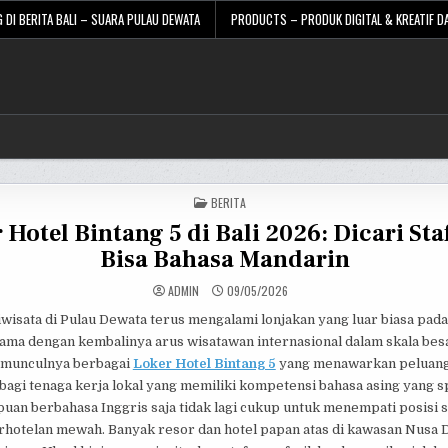
 DI BERITA BALI – SUARA PULAU DEWATA
PRODUCTS – PRODUK DIGITAL & KREATIF DA
POSTED
BERITA
IN
 Hotel Bintang 5 di Bali 2026: Dicari Sta
Bisa Bahasa Mandarin
ADMIN
09/05/2026
wisata di Pulau Dewata terus mengalami lonjakan yang luar biasa pada
tama dengan kembalinya arus wisatawan internasional dalam skala besa
 munculnya berbagai
Loker Hotel Bintang 5
yang menawarkan peluang
agi tenaga kerja lokal yang memiliki kompetensi bahasa asing yang sp
uan berbahasa Inggris saja tidak lagi cukup untuk menempati posisi s
erhotelan mewah. Banyak resor dan hotel papan atas di kawasan Nusa 