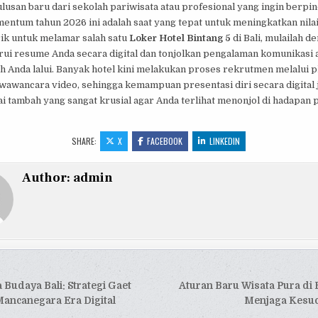
ulusan baru dari sekolah pariwisata atau profesional yang ingin berpin
entum tahun 2026 ini adalah saat yang tepat untuk meningkatkan nilai
rik untuk melamar salah satu
Loker Hotel Bintang 5
di Bali, mulailah d
i resume Anda secara digital dan tonjolkan pengalaman komunikasi 
h Anda lalui. Banyak hotel kini melakukan proses rekrutmen melalui p
wawancara video, sehingga kemampuan presentasi diri secara digital 
ai tambah yang sangat krusial agar Anda terlihat menonjol di hadapan 
SHARE:
X
FACEBOOK
LINKEDIN
Author:
admin
si
 Budaya Bali: Strategi Gaet
Aturan Baru Wisata Pura di 
ancanegara Era Digital
Menjaga Kesuc