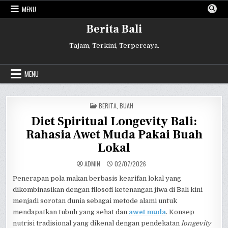
Skip
MENU
to
content
Berita Bali
Tajam, Terkini, Terpercaya.
MENU
POSTED
BERITA
,
BUAH
IN
Diet Spiritual Longevity Bali:
Rahasia Awet Muda Pakai Buah
Lokal
ADMIN
02/07/2026
Penerapan pola makan berbasis kearifan lokal yang
dikombinasikan dengan filosofi ketenangan jiwa di Bali kini
menjadi sorotan dunia sebagai metode alami untuk
mendapatkan tubuh yang sehat dan
awet muda
. Konsep
nutrisi tradisional yang dikenal dengan pendekatan
longevity