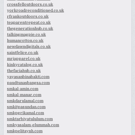
crossfelloutdoors.co.uk
yorkroadreconditioned.co.uk
rfrankoutdoors.co.uk
teaparentrepeat.co.uk
thegenerationhub.co.uk
talkingmagpie.co.uk
humancotton.co.uk
newdawndigitals.co.uk
saintfelice.co.uk
mrjapparel.co.uk
kinkycatalog.co.uk
thefaciahub.co.uk
yayasanbinabakti.com
paudtunasbangsa.com
smkal-amin.com
smkal-manar.com
smkdarulamal.com
smkitpasundan.com
smkpgrikamal.com
smktarbiyatululum.com
smkyasalam-elummah.com
smkpelitaynh.com