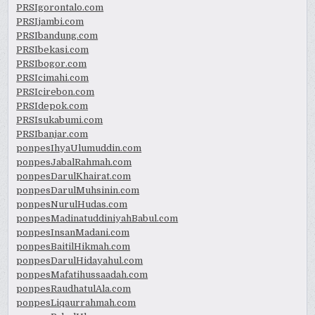
PRSIgorontalo.com
PRSIjambi.com
PRSIbandung.com
PRSIbekasi.com
PRSIbogor.com
PRSIcimahi.com
PRSIcirebon.com
PRSIdepok.com
PRSIsukabumi.com
PRSIbanjar.com
ponpesIhyaUlumuddin.com
ponpesJabalRahmah.com
ponpesDarulKhairat.com
ponpesDarulMuhsinin.com
ponpesNurulHudas.com
ponpesMadinatuddiniyahBabul.com
ponpesInsanMadani.com
ponpesBaitilHikmah.com
ponpesDarulHidayahul.com
ponpesMafatihussaadah.com
ponpesRaudhatulAla.com
ponpesLiqaurrahmah.com