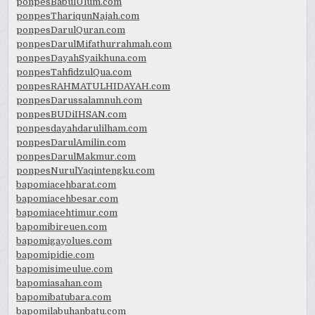
ponpesBabulUlum.com
ponpesThariqunNajah.com
ponpesDarulQuran.com
ponpesDarulMifathurrahmah.com
ponpesDayahSyaikhuna.com
ponpesTahfidzulQua.com
ponpesRAHMATULHIDAYAH.com
ponpesDarussalamnuh.com
ponpesBUDiIHSAN.com
ponpesdayahdarulilham.com
ponpesDarulAmilin.com
ponpesDarulMakmur.com
ponpesNurulYaqintengku.com
bapomiacehbarat.com
bapomiacehbesar.com
bapomiacehtimur.com
bapomibireuen.com
bapomigayolues.com
bapomipidie.com
bapomisimeulue.com
bapomiasahan.com
bapomibatubara.com
bapomilabuhanbatu.com