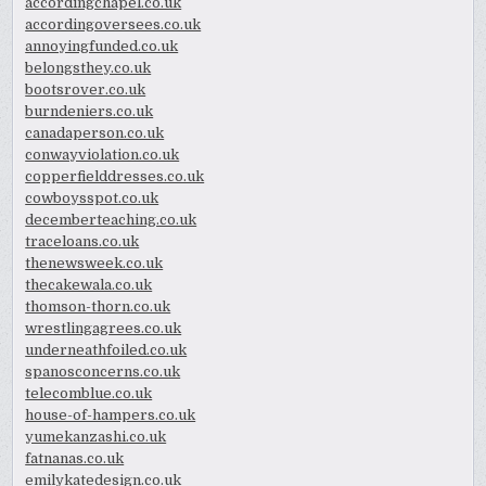
accordingchapel.co.uk
accordingoversees.co.uk
annoyingfunded.co.uk
belongsthey.co.uk
bootsrover.co.uk
burndeniers.co.uk
canadaperson.co.uk
conwayviolation.co.uk
copperfielddresses.co.uk
cowboysspot.co.uk
decemberteaching.co.uk
traceloans.co.uk
thenewsweek.co.uk
thecakewala.co.uk
thomson-thorn.co.uk
wrestlingagrees.co.uk
underneathfoiled.co.uk
spanosconcerns.co.uk
telecomblue.co.uk
house-of-hampers.co.uk
yumekanzashi.co.uk
fatnanas.co.uk
emilykatedesign.co.uk