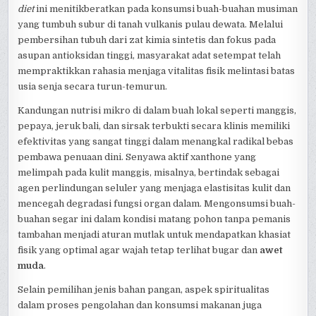
diet
ini menitikberatkan pada konsumsi buah-buahan musiman
yang tumbuh subur di tanah vulkanis pulau dewata. Melalui
pembersihan tubuh dari zat kimia sintetis dan fokus pada
asupan antioksidan tinggi, masyarakat adat setempat telah
mempraktikkan rahasia menjaga vitalitas fisik melintasi batas
usia senja secara turun-temurun.
Kandungan nutrisi mikro di dalam buah lokal seperti manggis,
pepaya, jeruk bali, dan sirsak terbukti secara klinis memiliki
efektivitas yang sangat tinggi dalam menangkal radikal bebas
pembawa penuaan dini. Senyawa aktif xanthone yang
melimpah pada kulit manggis, misalnya, bertindak sebagai
agen perlindungan seluler yang menjaga elastisitas kulit dan
mencegah degradasi fungsi organ dalam. Mengonsumsi buah-
buahan segar ini dalam kondisi matang pohon tanpa pemanis
tambahan menjadi aturan mutlak untuk mendapatkan khasiat
fisik yang optimal agar wajah tetap terlihat bugar dan
awet
muda
.
Selain pemilihan jenis bahan pangan, aspek spiritualitas
dalam proses pengolahan dan konsumsi makanan juga