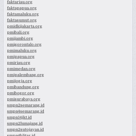
faktariau.org
faktapapua.org
faktamaluku.org
faktasumut.org
pmidkijakarta.org
pmibali.org
pmijambi.org
pmigorontalo.org
pmimaluku.org
pmipapua.org
pmiriau.org
pmimedan.org
pmipalembang.org
pmijogja.org
pmibandung.org
pmibogor.org
pmisurabaya.org
smpn2semarang.id
smpn4semarang.id
smpn14jkt.id
smpn2lumajang.id
smpn2sutojayan.id
smpn4blitar.id