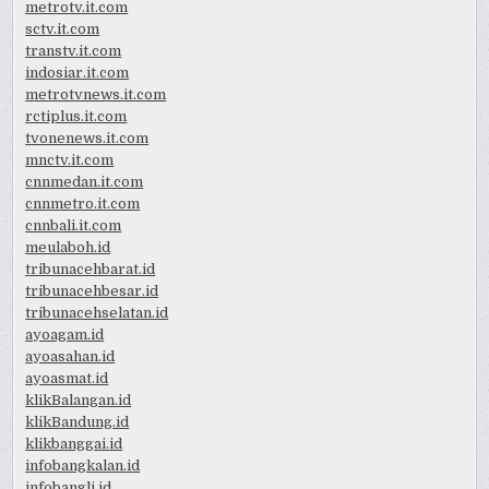
metrotv.it.com
sctv.it.com
transtv.it.com
indosiar.it.com
metrotvnews.it.com
rctiplus.it.com
tvonenews.it.com
mnctv.it.com
cnnmedan.it.com
cnnmetro.it.com
cnnbali.it.com
meulaboh.id
tribunacehbarat.id
tribunacehbesar.id
tribunacehselatan.id
ayoagam.id
ayoasahan.id
ayoasmat.id
klikBalangan.id
klikBandung.id
klikbanggai.id
infobangkalan.id
infobangli.id