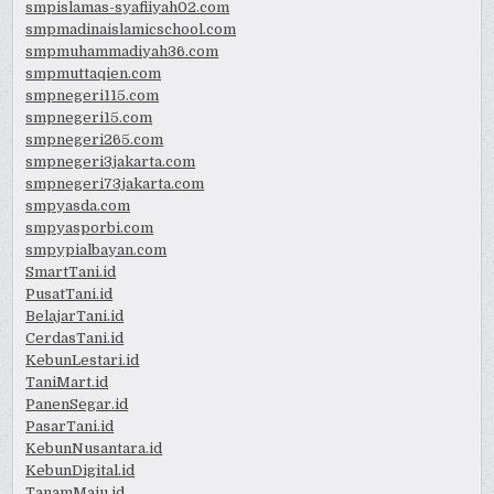
smpislamas-syafiiyah02.com
smpmadinaislamicschool.com
smpmuhammadiyah36.com
smpmuttaqien.com
smpnegeri115.com
smpnegeri15.com
smpnegeri265.com
smpnegeri3jakarta.com
smpnegeri73jakarta.com
smpyasda.com
smpyasporbi.com
smpypialbayan.com
SmartTani.id
PusatTani.id
BelajarTani.id
CerdasTani.id
KebunLestari.id
TaniMart.id
PanenSegar.id
PasarTani.id
KebunNusantara.id
KebunDigital.id
TanamMaju.id