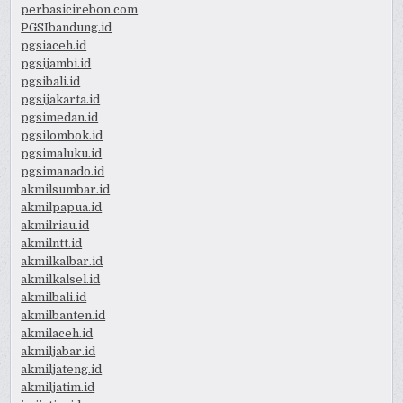
perbasicirebon.com
PGSIbandung.id
pgsiaceh.id
pgsijambi.id
pgsibali.id
pgsijakarta.id
pgsimedan.id
pgsilombok.id
pgsimaluku.id
pgsimanado.id
akmilsumbar.id
akmilpapua.id
akmilriau.id
akmilntt.id
akmilkalbar.id
akmilkalsel.id
akmilbali.id
akmilbanten.id
akmilaceh.id
akmiljabar.id
akmiljateng.id
akmiljatim.id