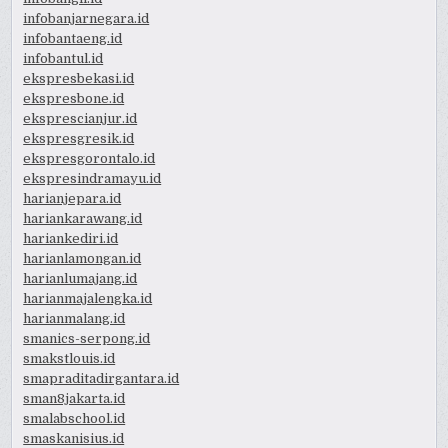
infobanjarnegara.id
infobantaeng.id
infobantul.id
ekspresbekasi.id
ekspresbone.id
eksprescianjur.id
ekspresgresik.id
ekspresgorontalo.id
ekspresindramayu.id
harianjepara.id
hariankarawang.id
hariankediri.id
harianlamongan.id
harianlumajang.id
harianmajalengka.id
harianmalang.id
smanics-serpong.id
smakstlouis.id
smapraditadirgantara.id
sman8jakarta.id
smalabschool.id
smaskanisius.id