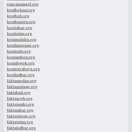
suarasumsel.org
konibekasi.org
konibali.org
konibanten.org
konijabar.org
konijatim.org
konimaluku.org
konilampung.org
konipalu.org
koniambon.org
konidepok.org
konisurabaya.org
konikalbar.org
faktamedan.org
faktamalang.org
faktabali.org
faktaaceh.org
faktajambi.org
faktajabar.org
faktajateng.org
faktajatim.org
faktakalbar.org