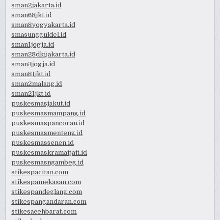
sman2jakarta.id
sman68jkt.id
sman8yogyakarta.id
smasungguldel.id
sman1jogja.id
sman28dkijakarta.id
sman3jogja.id
sman81jkt.id
sman2malang.id
sman21jkt.id
puskesmasjakut.id
puskesmasmampang.id
puskesmaspancoran.id
puskesmasmenteng.id
puskesmassenen.id
puskesmaskramatjati.id
puskesmasngambeg.id
stikespacitan.com
stikespamekasan.com
stikespandeglang.com
stikespangandaran.com
stikesacehbarat.com