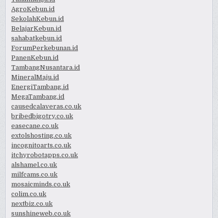
AgroKebun.id
SekolahKebun.id
BelajarKebun.id
sahabatkebun.id
ForumPerkebunan.id
PanenKebun.id
TambangNusantara.id
MineralMaju.id
EnergiTambang.id
MegaTambang.id
causedcalaveras.co.uk
bribedbigotry.co.uk
easecane.co.uk
extolshosting.co.uk
incognitoarts.co.uk
itchyrobotapps.co.uk
alshamel.co.uk
milfcams.co.uk
mosaicminds.co.uk
colim.co.uk
nextbiz.co.uk
sunshineweb.co.uk