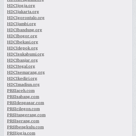
HDCIjogja.org
HDCIjakarta.org
HDCIgorontalo.org
HDCIjambi.org
HDCIbandung.org
HDCIbogor.org
HDCIbekasi.org
HDCIdepok.org
HDCIsukabumi.org
HDCIbanjar.org
HDCItegal.org
HDCIsemarang.org
HDCIkediri.org
HDCImadiun.org
PRSIaceh.com
PRSIsabang.com
PRSIdenpasar.com
PRSIcilegon.com
PRSItangerang.com
PRSIserang.com
PRSIbengkulu.com
PRSIjogja.com