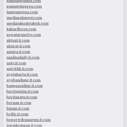
bandungtimes.com
sumutekspres.com
lampungpos.com
mediasulawesi.com
mediajabodetabek.com
kabarflores.com
seputarmetro.com
aktual.it.com
akurat.it.com
antara.it.com
analisadaily.it.com
antv.it.com
antvklik.it.com
ayojakarta.it.com
ayobandung.it.com
bangsaonline.it.com
beritajatim.it.com
beritasatu.it.com
bernas.it.com
bisnis.it.com
brilio.it.com
bogortribunnews.it.com
jogjakompas.it.com