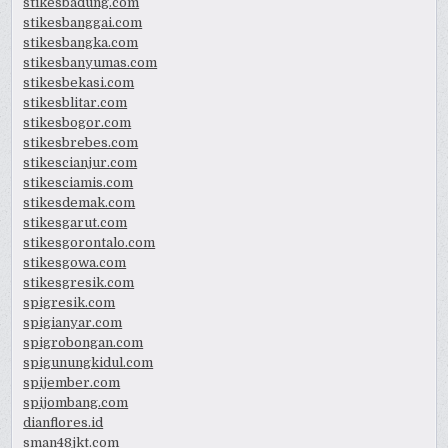
stikesbadung.com
stikesbanggai.com
stikesbangka.com
stikesbanyumas.com
stikesbekasi.com
stikesblitar.com
stikesbogor.com
stikesbrebes.com
stikescianjur.com
stikesciamis.com
stikesdemak.com
stikesgarut.com
stikesgorontalo.com
stikesgowa.com
stikesgresik.com
spigresik.com
spigianyar.com
spigrobongan.com
spigunungkidul.com
spijember.com
spijombang.com
dianflores.id
sman48jkt.com