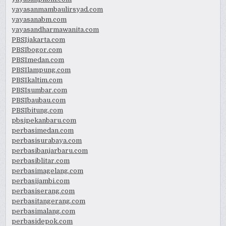
yayasanmambaulirsyad.com
yayasanabm.com
yayasandharmawanita.com
PBSIjakarta.com
PBSIbogor.com
PBSImedan.com
PBSIlampung.com
PBSIkaltim.com
PBSIsumbar.com
PBSIbaubau.com
PBSIbitung.com
pbsipekanbaru.com
perbasimedan.com
perbasisurabaya.com
perbasibanjarbaru.com
perbasiblitar.com
perbasimagelang.com
perbasijambi.com
perbasiserang.com
perbasitangerang.com
perbasimalang.com
perbasidepok.com