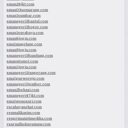
sman26jkt.com
sman03semarang.com
sman1sumbar.com
smanegeri1bantul.com
smanegeri1bogor.com
sman1surabaya.com
sman6jogja.com
sma1magelang.com
sman9jogja.com
smanegeri3bandung.com
smasutomo1.com
sman5jogja.com
smanegeri1tangerang.com
sma1purworejo.com
smanegeri1jember.com
sman2bekasi.com
smanegeri47jkt.com
sma1wonosari.com
rscahayasehat.com
rsumalikasim.com
rsuprimaintimedika.com
rsarunlhokseumaw.com