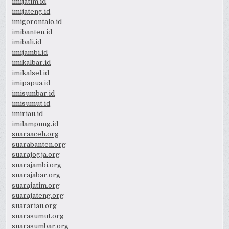
imijatim.id
imijateng.id
imigorontalo.id
imibanten.id
imibali.id
imijambi.id
imikalbar.id
imikalsel.id
imipapua.id
imisumbar.id
imisumut.id
imiriau.id
imilampung.id
suaraaceh.org
suarabanten.org
suarajogja.org
suarajambi.org
suarajabar.org
suarajatim.org
suarajateng.org
suarariau.org
suarasumut.org
suarasumbar.org