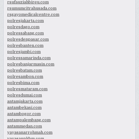
rsufauziahbireu.com
rsumumcitrahusada.com
rsgayomedicalcentre.com
polresjakarta.com
polresdago.com
polressabang.com
polresdenpasar.com
polresbanten.com
polresjambi.com
polressamarinda.com
polresbanjarmasin.com
polresbatam.com
polresambon.com
polresbima.com
polresmataram.com
polresdumai.com
antamjakarta.com
antambekasi.com
antambogor.com
antampalembang.com
antammedan.com
yayasanarrohmah.com
yayasanpkbm.com