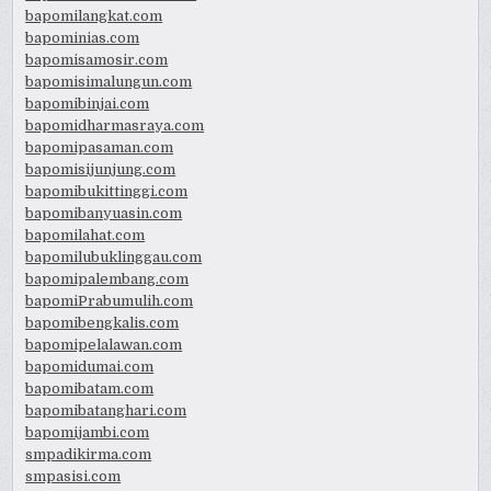
bapomilangkat.com
bapominias.com
bapomisamosir.com
bapomisimalungun.com
bapomibinjai.com
bapomidharmasraya.com
bapomipasaman.com
bapomisijunjung.com
bapomibukittinggi.com
bapomibanyuasin.com
bapomilahat.com
bapomilubuklinggau.com
bapomipalembang.com
bapomiPrabumulih.com
bapomibengkalis.com
bapomipelalawan.com
bapomidumai.com
bapomibatam.com
bapomibatanghari.com
bapomijambi.com
smpadikirma.com
smpasisi.com