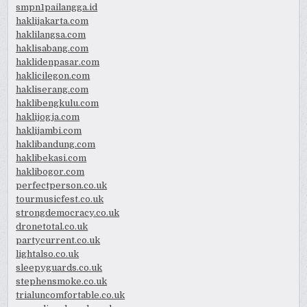
smpn1pailangga.id
haklijakarta.com
haklilangsa.com
haklisabang.com
haklidenpasar.com
haklicilegon.com
hakliserang.com
haklibengkulu.com
haklijogja.com
haklijambi.com
haklibandung.com
haklibekasi.com
haklibogor.com
perfectperson.co.uk
tourmusicfest.co.uk
strongdemocracy.co.uk
dronetotal.co.uk
partycurrent.co.uk
lightalso.co.uk
sleepyguards.co.uk
stephensmoke.co.uk
trialuncomfortable.co.uk