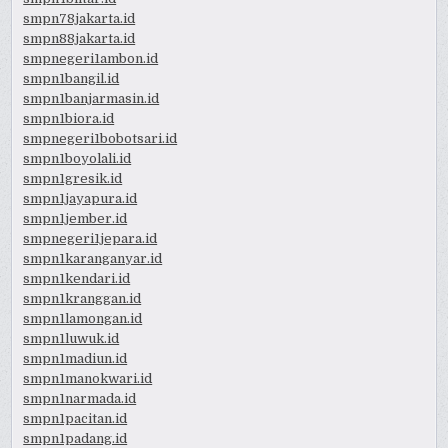
smpn78jakarta.id
smpn88jakarta.id
smpnegeri1ambon.id
smpn1bangil.id
smpn1banjarmasin.id
smpn1biora.id
smpnegeri1bobotsari.id
smpn1boyolali.id
smpn1gresik.id
smpn1jayapura.id
smpn1jember.id
smpnegeri1jepara.id
smpn1karanganyar.id
smpn1kendari.id
smpn1kranggan.id
smpn1lamongan.id
smpn1luwuk.id
smpn1madiun.id
smpn1manokwari.id
smpn1narmada.id
smpn1pacitan.id
smpn1padang.id