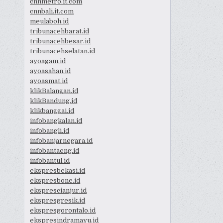
cnnmetro.it.com
cnnbali.it.com
meulaboh.id
tribunacehbarat.id
tribunacehbesar.id
tribunacehselatan.id
ayoagam.id
ayoasahan.id
ayoasmat.id
klikBalangan.id
klikBandung.id
klikbanggai.id
infobangkalan.id
infobangli.id
infobanjarnegara.id
infobantaeng.id
infobantul.id
ekspresbekasi.id
ekspresbone.id
eksprescianjur.id
ekspresgresik.id
ekspresgorontalo.id
ekspresindramayu.id