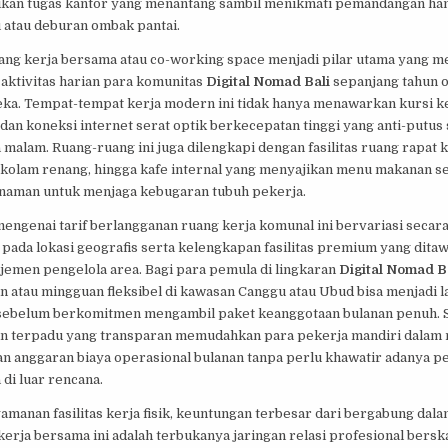
kan tugas kantor yang menantang sambil menikmati pemandangan h
 atau deburan ombak pantai.
ruang kerja bersama atau co-working space menjadi pilar utama yang 
aktivitas harian para komunitas
Digital Nomad Bali
sepanjang tahun 
eka. Tempat-tempat kerja modern ini tidak hanya menawarkan kursi k
an koneksi internet serat optik berkecepatan tinggi yang anti-putus s
 malam. Ruang-ruang ini juga dilengkapi dengan fasilitas ruang rapat 
i kolam renang, hingga kafe internal yang menyajikan menu makanan s
anaman untuk menjaga kebugaran tubuh pekerja.
engenai tarif berlangganan ruang kerja komunal ini bervariasi secara
pada lokasi geografis serta kelengkapan fasilitas premium yang dita
jemen pengelola area. Bagi para pemula di lingkaran
Digital Nomad B
n atau mingguan fleksibel di kawasan Canggu atau Ubud bisa menjadi 
 sebelum berkomitmen mengambil paket keanggotaan bulanan penuh. 
 terpadu yang transparan memudahkan para pekerja mandiri dalam
n anggaran biaya operasional bulanan tanpa perlu khawatir adanya p
 di luar rencana.
amanan fasilitas kerja fisik, keuntungan terbesar dari bergabung dal
erja bersama ini adalah terbukanya jaringan relasi profesional bersk