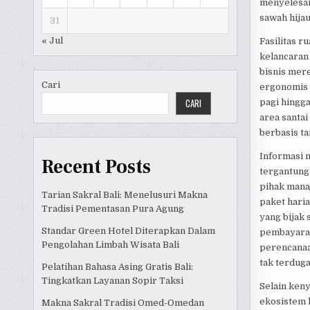
menyelesai
sawah hijau
31
« Jul
Fasilitas 
kelancaran 
bisnis mer
Cari
ergonomis d
CARI
pagi hingga
area santa
berbasis t
Informasi m
Recent Posts
tergantung 
pihak mana
Tarian Sakral Bali: Menelusuri Makna
paket haria
Tradisi Pementasan Pura Agung
yang bijak
Standar Green Hotel Diterapkan Dalam
pembayaran
Pengolahan Limbah Wisata Bali
perencanaa
tak terduga
Pelatihan Bahasa Asing Gratis Bali:
Tingkatkan Layanan Sopir Taksi
Selain keny
ekosistem k
Makna Sakral Tradisi Omed-Omedan