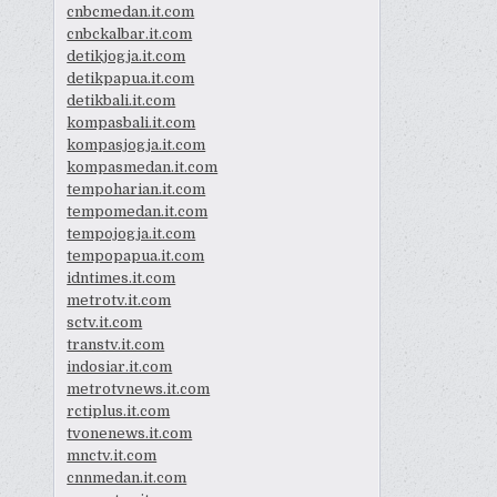
cnbcmedan.it.com
cnbckalbar.it.com
detikjogja.it.com
detikpapua.it.com
detikbali.it.com
kompasbali.it.com
kompasjogja.it.com
kompasmedan.it.com
tempoharian.it.com
tempomedan.it.com
tempojogja.it.com
tempopapua.it.com
idntimes.it.com
metrotv.it.com
sctv.it.com
transtv.it.com
indosiar.it.com
metrotvnews.it.com
rctiplus.it.com
tvonenews.it.com
mnctv.it.com
cnnmedan.it.com