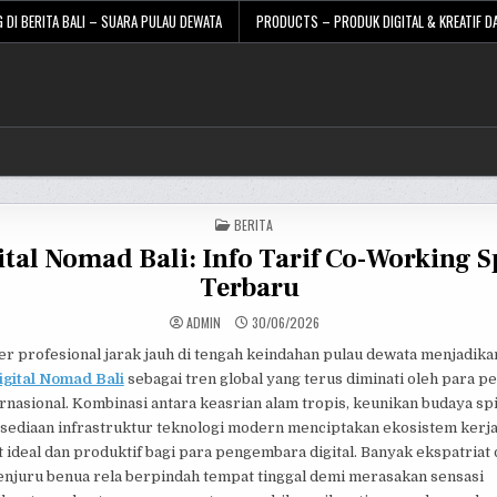
 DI BERITA BALI – SUARA PULAU DEWATA
PRODUCTS – PRODUK DIGITAL & KREATIF DA
POSTED
BERITA
IN
ital Nomad Bali: Info Tarif Co-Working 
Terbaru
ADMIN
30/06/2026
er profesional jarak jauh di tengah keindahan pulau dewata menjadika
igital Nomad Bali
sebagai tren global yang terus diminati oleh para p
ernasional. Kombinasi antara keasrian alam tropis, keunikan budaya spir
rsediaan infrastruktur teknologi modern menciptakan ekosistem kerja
 ideal dan produktif bagi para pengembara digital. Banyak ekspatriat 
enjuru benua rela berpindah tempat tinggal demi merasakan sensasi