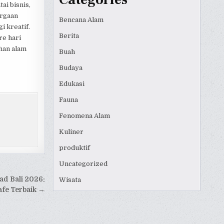
ai bisnis,
argaan
Bencana Alam
i kreatif.
Berita
re hari
han alam
Buah
Budaya
Edukasi
Fauna
Fenomena Alam
Kuliner
produktif
Uncategorized
ad Bali 2026:
Wisata
afe Terbaik →