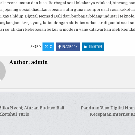
al secara instan dan luas. Berbagai sesi lokakarya edukasi, bincang sant
a jejaring sosial diadakan secara rutin guna mempererat rasa kekelu
u gaya hidup
Digital Nomad Bali
dari berbagai bidang industri teknolog
kan jam kerja yang ketat dengan aktivitas selancar di pantai saat so
nsi sejati dari kebebasan bekerja modern yang ditawarkan oleh keinda
SHARE:
X
FACEBOOK
LINKEDIN
Author:
admin
si
tika Nyepi: Aturan Budaya Bali
Panduan Visa Digital Nom
iketahui Turis
Kecepatan Internet K