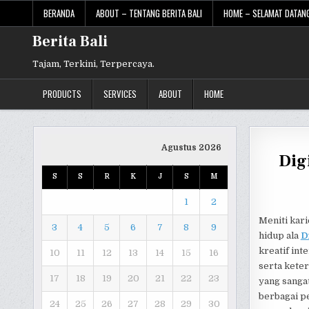
Skip
BERANDA
ABOUT – TENTANG BERITA BALI
HOME – SELAMAT DATANG
to
content
Berita Bali
Tajam, Terkini, Terpercaya.
PRODUCTS
SERVICES
ABOUT
HOME
Agustus 2026
Dig
S
S
R
K
J
S
M
1
2
Meniti kari
3
4
5
6
7
8
9
hidup ala
D
kreatif int
10
11
12
13
14
15
16
serta kete
17
18
19
20
21
22
23
yang sangat
berbagai p
24
25
26
27
28
29
30