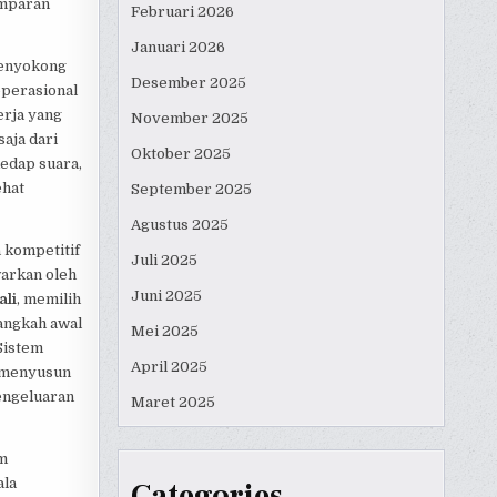
amparan
Februari 2026
Januari 2026
menyokong
Desember 2025
operasional
erja yang
November 2025
aja dari
Oktober 2025
kedap suara,
ehat
September 2025
Agustus 2025
 kompetitif
Juli 2025
warkan oleh
Juni 2025
ali
, memilih
langkah awal
Mei 2025
Sistem
April 2025
 menyusun
engeluaran
Maret 2025
am
ala
Categories