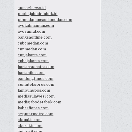
sumselnews.id
publikjabodetabek.id
pemudapancasilamedan.com
ayokalimantan.com
ayosumut.com
bangsaoffline.com
cnbcmedan.com
cnnmedan.com
cnnjakarta.com
cnbcjakarta.com
hariansumatra.com
harianikn.com
bandungtimes.com
sumutekspres.com
lampungpos.com
mediasulawesi.com
mediajabodetabek.com
kabarflores.com
seputarmetro.com
aktual.it.com
akurat.it.com
antara.it.com