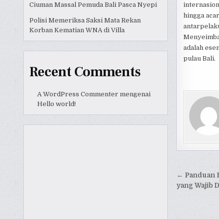
Ciuman Massal Pemuda Bali Pasca Nyepi
internasion
hingga acar
Polisi Memeriksa Saksi Mata Rekan
antarpelak
Korban Kematian WNA di Villa
Menyeimbang
adalah ese
pulau Bali.
Recent Comments
A WordPress Commenter
mengenai
Hello world!
Naviga
← Panduan E
pos
yang Wajib D