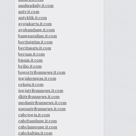
analisadaily.it.com
antv.it.com
antvklik.it.com
ayojakarta.it.com
ayobandung.it.com
bangsaonline.it.com
beritajatim.it.com
beritasatu.it.com
bernas.it.com
bisnis.it.com
brilio.it.com
bogortribunnews.it.com
jogjakompas.it.com
cekaja.it.com
jogjatribunnews.it.com
dkitribunnews.it.com
medantribunnews.it.com
papuatribunnews.it.com
cnbcjogja.it.com
cnbcbandung.it.com
cnbclampung.it.com
cnbckaltim.it.com