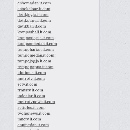
cnbcmedan.it.com
cnbckalbar.it.com
detikjogja.it.com
detikpapua.it.com
detikbali.it.com
kompasbali.it.com
kompasjogja.it.com
kompasmedan.it.com
tempoharian.it.com
tempomedan.it.com
tempojogja.it.com
tempopapua.it.com
idntimes.it.com
metrotv.it.com
sctv.it.com
transtv.it.com
indosiar.it.com
metrotvnews.it.com
rctiplus.it.com
tvonenews.it.com
mnctv.it.com
cnnmedan.it.com