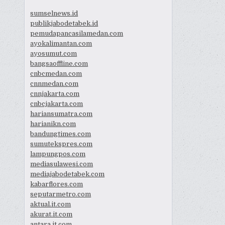
sumselnews.id
publikjabodetabek.id
pemudapancasilamedan.com
ayokalimantan.com
ayosumut.com
bangsaoffline.com
cnbcmedan.com
cnnmedan.com
cnnjakarta.com
cnbcjakarta.com
hariansumatra.com
harianikn.com
bandungtimes.com
sumutekspres.com
lampungpos.com
mediasulawesi.com
mediajabodetabek.com
kabarflores.com
seputarmetro.com
aktual.it.com
akurat.it.com
antara.it.com