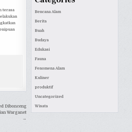
n terasa
Bencana Alam
melakukan
Berita
ngkatkan
penipuan
Buah
Budaya
Edukasi
Fauna
Fenomena Alam
Kuliner
produktif
Uncategorized
Wisata
ed Dibonceng
tian Warganet
→