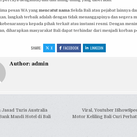
rima pesan WA yang
mencatut nama
Sekda Bali atau pejabat lainnya da
an, langkah terbaik adalah dengan tidak menanggapinya dan segera 
 kebenarannya kepada pihak terkait atau instansi resmi. Dengan meni
n, diharapkan masyarakat Bali dapat terhindar dari menjadi korban 
SHARE:
X
FACEBOOK
LINKEDIN
Author:
admin
si
Jasad Turis Australia
Viral, Youtuber IShowSpe
ank Mandi Hotel di Bali
Motor Keliling Bali Curi Perha