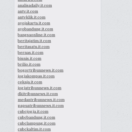
analisadaily.it.com
antv.it.com
antvklik.it.com
ayojakarta.it.com
ayobandung.it.com
bangsaonline.it.com
beritajatim.it.com
beritasatu.it.com
bernas.it.com
bisnis.it.com
brilio.it.com
bogortribunnews.it.com
jogjakompas.it.com
cekaja.it.com
jogjatribunnews.it.com
dkitribunnews.it.com
medantribunnews.it.com
papuatribunnews.it.com
cnbcjogja.it.com
cnbcbandung.it.com
cnbclampung.it.com
cnbckaltim.it.com