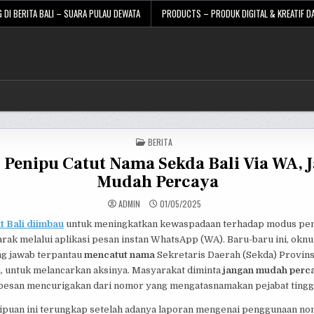
 DI BERITA BALI – SUARA PULAU DEWATA
PRODUCTS – PRODUK DIGITAL & KREATIF DA
POSTED
BERITA
IN
 Penipu Catut Nama Sekda Bali Via WA, 
Mudah Percaya
ADMIN
01/05/2025
 Bali diimbau
untuk meningkatkan kewaspadaan terhadap modus pen
rak melalui aplikasi pesan instan WhatsApp (WA). Baru-baru ini, oknu
g jawab terpantau
mencatut nama
Sekretaris Daerah (Sekda) Provins
, untuk melancarkan aksinya. Masyarakat diminta
jangan mudah perc
esan mencurigakan dari nomor yang mengatasnamakan pejabat tinggi
puan ini terungkap setelah adanya laporan mengenai penggunaan n