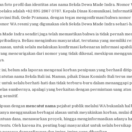
an foto profil dan identitas atas nama Sekda Dewa Made Indra. Nomor
pelaku adalah +62 895 2867 0787. Kepala Dinas Komunikasi, Informatik
Provinsi Bali, Gede Pramana, dengan tegas mengonfirmasi bahwa nomor
omor WA resmi yang digunakan oleh Sekda Dewa Made Indra sehari-ha
 Made Indra sendiri juga telah memastikan bahwa ia tidak pernah me
ribadinya. Beliau mengimbau masyarakat, terutama yang memiliki rel
inasan, untuk selalu melakukan konfirmasi kebenaran informasi apabi
ang mencurigakan dari nomor yang tidak dikenal, meskipun menggun
ya.
 ini, belum ada laporan mengenai korban penipuan yang berhasil ditip
atutan nama Sekda Bali ini. Namun, pihak Dinas Kominfo Bali terus m
 untuk selalu berhati-hati dan tidak terburu-buru dalam menanggapi 
jelas sumbernya, apalagi yang berkaitan dengan permintaan uang atau
g sensitif.
ipuan dengan
mencatut nama
pejabat publik melalui WA bukanlah hal 
sanya menggunakan berbagai alasan untuk meyakinkan korban, mulai d
ntuan dana, menawarkan proyek, hingga menginformasikan adanya ha
tentu. Oleh karena itu, penting bagi masyarakat untuk selalu bersikap 
h percaya denganRayuan dan iming-iming yang diberikan.