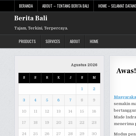
Skip
BERANDA
ABOUT – TENTANG BERITA BALI
HOME – SELAMAT DATANG
to
content
Berita Bali
Tajam, Terkini, Terpercaya.
PRODUCTS
SERVICES
ABOUT
HOME
Agustus 2026
Awas!
S
S
R
K
J
S
M
1
2
Masyarakat
3
4
5
6
7
8
9
semakin ma
bertanggun
10
11
12
13
14
15
16
Made Indra
17
18
19
20
21
22
23
menerima p
24
25
26
27
28
29
30
Modus peni