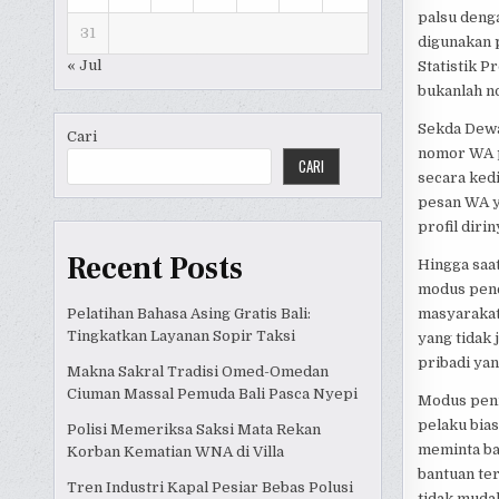
palsu deng
31
digunakan 
« Jul
Statistik 
bukanlah n
Sekda Dewa
Cari
nomor WA p
CARI
secara ked
pesan WA y
profil dirin
Recent Posts
Hingga saat
modus penc
Pelatihan Bahasa Asing Gratis Bali:
masyarakat
Tingkatkan Layanan Sopir Taksi
yang tidak 
pribadi yan
Makna Sakral Tradisi Omed-Omedan
Ciuman Massal Pemuda Bali Pasca Nyepi
Modus pen
pelaku bia
Polisi Memeriksa Saksi Mata Rekan
meminta ba
Korban Kematian WNA di Villa
bantuan ter
Tren Industri Kapal Pesiar Bebas Polusi
tidak muda