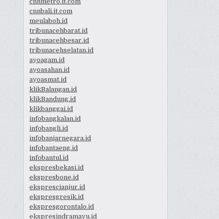
cnnmetro.it.com
cnnbali.it.com
meulaboh.id
tribunacehbarat.id
tribunacehbesar.id
tribunacehselatan.id
ayoagam.id
ayoasahan.id
ayoasmat.id
klikBalangan.id
klikBandung.id
klikbanggai.id
infobangkalan.id
infobangli.id
infobanjarnegara.id
infobantaeng.id
infobantul.id
ekspresbekasi.id
ekspresbone.id
eksprescianjur.id
ekspresgresik.id
ekspresgorontalo.id
ekspresindramayu.id