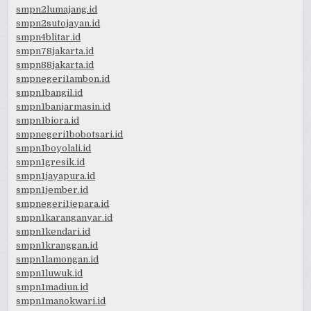
smpn2lumajang.id
smpn2sutojayan.id
smpn4blitar.id
smpn78jakarta.id
smpn88jakarta.id
smpnegeri1ambon.id
smpn1bangil.id
smpn1banjarmasin.id
smpn1biora.id
smpnegeri1bobotsari.id
smpn1boyolali.id
smpn1gresik.id
smpn1jayapura.id
smpn1jember.id
smpnegeri1jepara.id
smpn1karanganyar.id
smpn1kendari.id
smpn1kranggan.id
smpn1lamongan.id
smpn1luwuk.id
smpn1madiun.id
smpn1manokwari.id