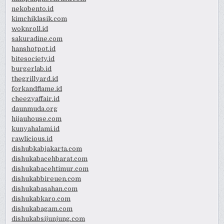
nekobento.id
kimchiklasik.com
woknroll.id
sakuradine.com
hanshotpot.id
bitesociety.id
burgerlab.id
thegrillyard.id
forkandflame.id
cheezyaffair.id
daunmuda.org
hijauhouse.com
kunyahalami.id
rawlicious.id
dishubkabjakarta.com
dishukabacehbarat.com
dishukabacehtimur.com
dishukabbireuen.com
dishukabasahan.com
dishukabkaro.com
dishukabagam.com
dishukabsijunjung.com