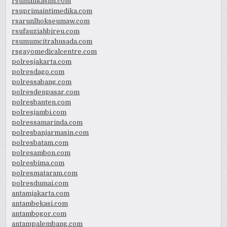
rsumalikasim.com
rsuprimaintimedika.com
rsarunlhokseumaw.com
rsufauziahbireu.com
rsumumcitrahusada.com
rsgayomedicalcentre.com
polresjakarta.com
polresdago.com
polressabang.com
polresdenpasar.com
polresbanten.com
polresjambi.com
polressamarinda.com
polresbanjarmasin.com
polresbatam.com
polresambon.com
polresbima.com
polresmataram.com
polresdumai.com
antamjakarta.com
antambekasi.com
antambogor.com
antampalembang.com