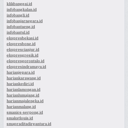
klikbanggai.id
infobangkalan.id
infobangli.id
infobanjarnegara.id
infobantaeng.id
infobantul.id
ekspresbekasi.id
ekspresbone.id
eksprescianjur.id
ekspresgresik.id
ekspresgorontalo.id
ekspresindramayu.id
harianjepara.id
hariankarawang.id
hariankediri.id
harianlamongan.id
harianlumajang.id
harianmajalengka.id
harianmalang.id
smanics-serpong.id
smakstlouis.id
smapraditadirgantara.id