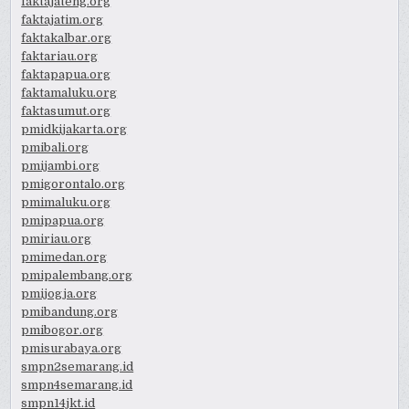
faktajateng.org
faktajatim.org
faktakalbar.org
faktariau.org
faktapapua.org
faktamaluku.org
faktasumut.org
pmidkijakarta.org
pmibali.org
pmijambi.org
pmigorontalo.org
pmimaluku.org
pmipapua.org
pmiriau.org
pmimedan.org
pmipalembang.org
pmijogja.org
pmibandung.org
pmibogor.org
pmisurabaya.org
smpn2semarang.id
smpn4semarang.id
smpn14jkt.id