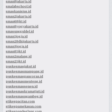
sman8jakarta.id
smalabschool.id
smaskanisius.id
sman2jakarta.id
sman68jkt.id
sman8yogyakarta.id
smasungguldel.id
sman1jogja.id
sman28dkijakarta.id
sman3jogja.id
sman81jkt.id
sman2malang.id
sman21jkt.id
puskesmasjakut.id
puskesmasmampang.id
puskesmaspancoran.id
puskesmasmenteng.id
puskesmassenen.id
puskesmaskramatjati.id
puskesmasngambeg.id
stikespacitan.com
stikespamekasan.com
stikespandeglang.com