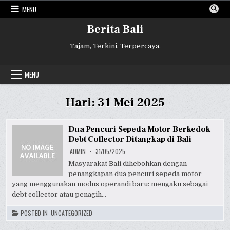
Skip
MENU
to
content
Berita Bali
Tajam, Terkini, Terpercaya.
MENU
Hari:
31 Mei 2025
Dua Pencuri Sepeda Motor Berkedok
Debt Collector Ditangkap di Bali
ADMIN
31/05/2025
Masyarakat Bali dihebohkan dengan
penangkapan dua pencuri sepeda motor
yang menggunakan modus operandi baru: mengaku sebagai
debt collector atau penagih…
POSTED IN:
UNCATEGORIZED