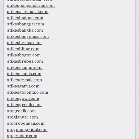
stikespangandaran.com
stikesacehbarat.com
stikesbadung.com
stikesbanggai.com
stikesbangka.com
stikesbanyumas.com
stikesbekasi.com
stikesblitar.com
stikesbogor.com
stikesbrebes.com
stikescianjur.com
stikesciamis.com
stikesdemak.com
stikesgarut.com
stikesgorontalo.com
stikesgowa.com
stikesgresik.com
spigresik.com
spigianyar.com
spigrobongan.com
spigunungkidul.com
spijember.com