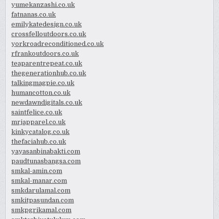
yumekanzashi.co.uk
fatnanas.co.uk
emilykatedesign.co.uk
crossfelloutdoors.co.uk
yorkroadreconditioned.co.uk
rfrankoutdoors.co.uk
teaparentrepeat.co.uk
thegenerationhub.co.uk
talkingmagpie.co.uk
humancotton.co.uk
newdawndigitals.co.uk
saintfelice.co.uk
mrjapparel.co.uk
kinkycatalog.co.uk
thefaciahub.co.uk
yayasanbinabakti.com
paudtunasbangsa.com
smkal-amin.com
smkal-manar.com
smkdarulamal.com
smkitpasundan.com
smkpgrikamal.com