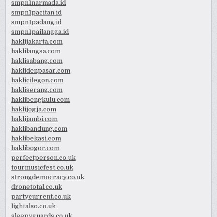
smpn1narmada.id
smpn1pacitan.id
smpn1padang.id
smpn1pailangga.id
haklijakarta.com
haklilangsa.com
haklisabang.com
haklidenpasar.com
haklicilegon.com
hakliserang.com
haklibengkulu.com
haklijogja.com
haklijambi.com
haklibandung.com
haklibekasi.com
haklibogor.com
perfectperson.co.uk
tourmusicfest.co.uk
strongdemocracy.co.uk
dronetotal.co.uk
partycurrent.co.uk
lightalso.co.uk
sleepyguards.co.uk