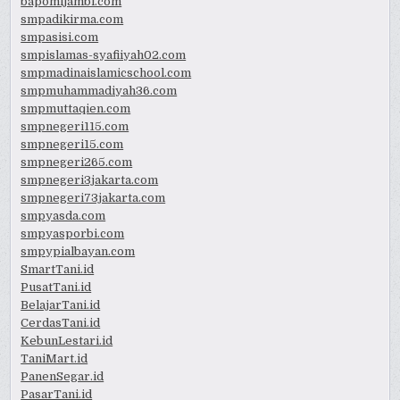
bapomijambi.com
smpadikirma.com
smpasisi.com
smpislamas-syafiiyah02.com
smpmadinaislamicschool.com
smpmuhammadiyah36.com
smpmuttaqien.com
smpnegeri115.com
smpnegeri15.com
smpnegeri265.com
smpnegeri3jakarta.com
smpnegeri73jakarta.com
smpyasda.com
smpyasporbi.com
smpypialbayan.com
SmartTani.id
PusatTani.id
BelajarTani.id
CerdasTani.id
KebunLestari.id
TaniMart.id
PanenSegar.id
PasarTani.id