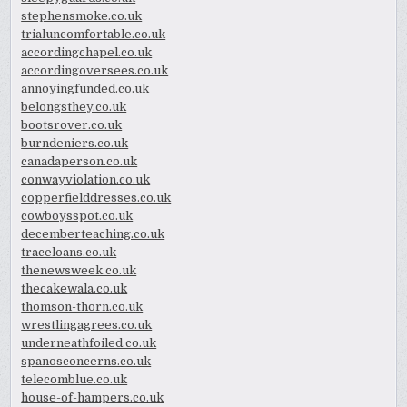
stephensmoke.co.uk
trialuncomfortable.co.uk
accordingchapel.co.uk
accordingoversees.co.uk
annoyingfunded.co.uk
belongsthey.co.uk
bootsrover.co.uk
burndeniers.co.uk
canadaperson.co.uk
conwayviolation.co.uk
copperfielddresses.co.uk
cowboysspot.co.uk
decemberteaching.co.uk
traceloans.co.uk
thenewsweek.co.uk
thecakewala.co.uk
thomson-thorn.co.uk
wrestlingagrees.co.uk
underneathfoiled.co.uk
spanosconcerns.co.uk
telecomblue.co.uk
house-of-hampers.co.uk