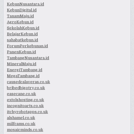
KebunNusantara.id
KebunDigital.id
TanamMaju.id
AgroKebun.id
SekolahKebun.id
BelajarKebun.id
sahabatkebun.id
ForumPerkebunan.id
PanenKebun.id
TambangNusantara.id
MineralMaju.id
EnergiTambang.id
MegaTambang.id
causedcalaveras.co.uk
bribedbigotry.co.uk
easecane.co.uk
extolshosting.co.uk
incognitoarts.co.uk
itchyrobotapps.co.uk
alshamel.co.uk
milfcams.co.uk
mosaicminds.co.uk