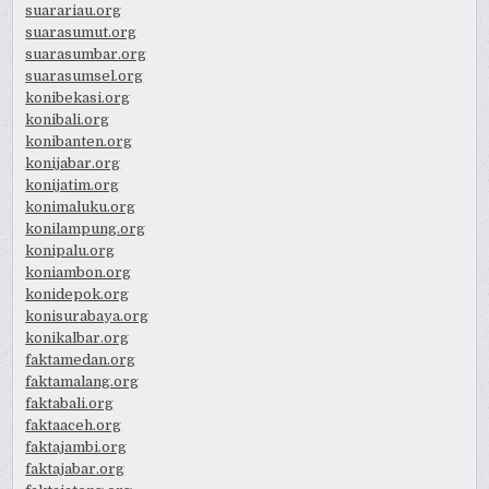
suarariau.org
suarasumut.org
suarasumbar.org
suarasumsel.org
konibekasi.org
konibali.org
konibanten.org
konijabar.org
konijatim.org
konimaluku.org
konilampung.org
konipalu.org
koniambon.org
konidepok.org
konisurabaya.org
konikalbar.org
faktamedan.org
faktamalang.org
faktabali.org
faktaaceh.org
faktajambi.org
faktajabar.org