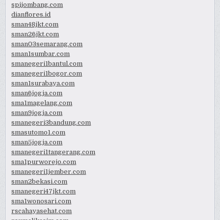
spijombang.com
dianflores.id
sman48jkt.com
sman26jkt.com
sman03semarang.com
sman1sumbar.com
smanegeri1bantul.com
smanegeri1bogor.com
sman1surabaya.com
sman6jogja.com
sma1magelang.com
sman9jogja.com
smanegeri3bandung.com
smasutomo1.com
sman5jogja.com
smanegeri1tangerang.com
sma1purworejo.com
smanegeri1jember.com
sman2bekasi.com
smanegeri47jkt.com
sma1wonosari.com
rscahayasehat.com