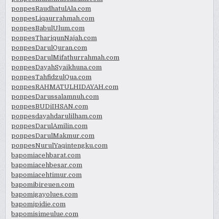
ponpesRaudhatulAla.com
ponpesLiqaurrahmah.com
ponpesBabulUlum.com
ponpesThariqunNajah.com
ponpesDarulQuran.com
ponpesDarulMifathurrahmah.com
ponpesDayahSyaikhuna.com
ponpesTahfidzulQua.com
ponpesRAHMATULHIDAYAH.com
ponpesDarussalamnuh.com
ponpesBUDiIHSAN.com
ponpesdayahdarulilham.com
ponpesDarulAmilin.com
ponpesDarulMakmur.com
ponpesNurulYaqintengku.com
bapomiacehbarat.com
bapomiacehbesar.com
bapomiacehtimur.com
bapomibireuen.com
bapomigayolues.com
bapomipidie.com
bapomisimeulue.com