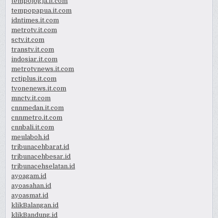
tempojogja.it.com
tempopapua.it.com
idntimes.it.com
metrotv.it.com
sctv.it.com
transtv.it.com
indosiar.it.com
metrotvnews.it.com
rctiplus.it.com
tvonenews.it.com
mnctv.it.com
cnnmedan.it.com
cnnmetro.it.com
cnnbali.it.com
meulaboh.id
tribunacehbarat.id
tribunacehbesar.id
tribunacehselatan.id
ayoagam.id
ayoasahan.id
ayoasmat.id
klikBalangan.id
klikBandung.id