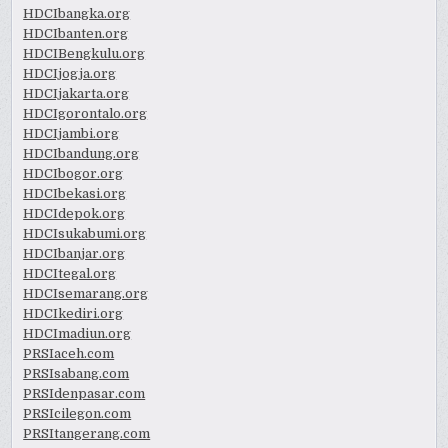
HDCIbangka.org
HDCIbanten.org
HDCIBengkulu.org
HDCIjogja.org
HDCIjakarta.org
HDCIgorontalo.org
HDCIjambi.org
HDCIbandung.org
HDCIbogor.org
HDCIbekasi.org
HDCIdepok.org
HDCIsukabumi.org
HDCIbanjar.org
HDCItegal.org
HDCIsemarang.org
HDCIkediri.org
HDCImadiun.org
PRSIaceh.com
PRSIsabang.com
PRSIdenpasar.com
PRSIcilegon.com
PRSItangerang.com