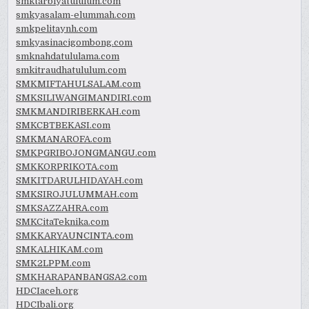
smktarbiyatululum.com
smkyasalam-elummah.com
smkpelitaynh.com
smkyasinacigombong.com
smknahdatululama.com
smkitraudhatululum.com
SMKMIFTAHULSALAM.com
SMKSILIWANGIMANDIRI.com
SMKMANDIRIBERKAH.com
SMKCBTBEKASI.com
SMKMANAROFA.com
SMKPGRIBOJONGMANGU.com
SMKKORPRIKOTA.com
SMKITDARULHIDAYAH.com
SMKSIROJULUMMAH.com
SMKSAZZAHRA.com
SMKCitaTeknika.com
SMKKARYAUNCINTA.com
SMKALHIKAM.com
SMK2LPPM.com
SMKHARAPANBANGSA2.com
HDCIaceh.org
HDCIbali.org