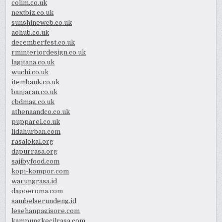
colim.co.uk
nextbiz.co.uk
sunshineweb.co.uk
aohub.co.uk
decemberfest.co.uk
rminteriordesign.co.uk
lagitana.co.uk
wuchi.co.uk
itembank.co.uk
banjaran.co.uk
cbdmag.co.uk
athenaandco.co.uk
pupparel.co.uk
lidahurban.com
rasalokal.org
dapurrasa.org
sajibyfood.com
kopi-kompor.com
warungrasa.id
dapoeroma.com
sambelserundeng.id
lesehanpagisore.com
kampungkecilrasa.com