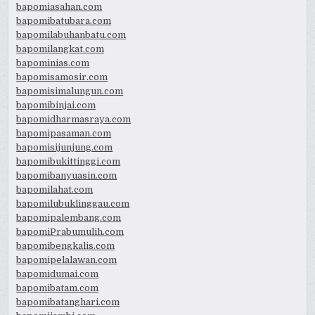
bapomiasahan.com
bapomibatubara.com
bapomilabuhanbatu.com
bapomilangkat.com
bapominias.com
bapomisamosir.com
bapomisimalungun.com
bapomibinjai.com
bapomidharmasraya.com
bapomipasaman.com
bapomisijunjung.com
bapomibukittinggi.com
bapomibanyuasin.com
bapomilahat.com
bapomilubuklinggau.com
bapomipalembang.com
bapomiPrabumulih.com
bapomibengkalis.com
bapomipelalawan.com
bapomidumai.com
bapomibatam.com
bapomibatanghari.com