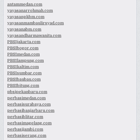
antammedan.com
yayasanarrohmah.com
yayasanpkbm.com
yayasanmambaulirsyad.com
yayasanabm.com
yayasandharmawanita.com
PBSIjakarta.com
PBSIbogor.com
PBSImedan.com
PBSIlampung.com
PBSIkaltim.com
PBSIsumbar.com
PBSIbaubau.com
PBSIbitung.com
pbsipekanbaru.com
perbasimedan.com
perbasisurabaya.com
perbasibanjarbaru.com
perbasiblitar.com
perbasimagelang.com
perbasijambi.com
perbasiserang.com