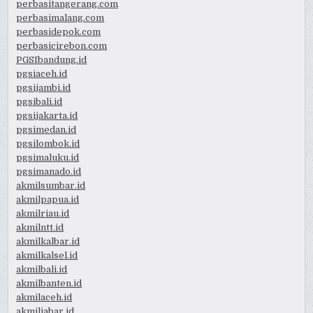
perbasitangerang.com
perbasimalang.com
perbasidepok.com
perbasicirebon.com
PGSIbandung.id
pgsiaceh.id
pgsijambi.id
pgsibali.id
pgsijakarta.id
pgsimedan.id
pgsilombok.id
pgsimaluku.id
pgsimanado.id
akmilsumbar.id
akmilpapua.id
akmilriau.id
akmilntt.id
akmilkalbar.id
akmilkalsel.id
akmilbali.id
akmilbanten.id
akmilaceh.id
akmiljabar.id