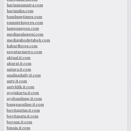
hariansumatra.com
harianikn.com
bandungtimes.com
sumutekspres.com
lampungpos.com
mediasulawesi.com
mediajabodetabek.com
kabarflores.com
seputarmetro.com
aktual.it.com
akurat.it.com
antara.it.com
analisadaily.it.com
antv.it.com
antvklik.it.com
ayojakarta.it.com
ayobandung.it.com
bangsaonline.it.com
beritajatim.it.com
beritasatu.it.com
bernas.it.com
bisnis.it.com