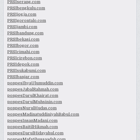
PRSIserang.com
PRSIbengkulu.com
PRSIjogja.com
PRSIgorontalo.com
PRSIjambi.com
PRSIbandung.com
PRSIbekasi.com
PRSIbogor.com
PRSIcimahi.com
PRSIcirebon.com
PRSIdepok.com
PRSIsukabumi.com
PRSIbanjar.com
ponpesIhyaUlumuddin.com
ponpesJabalRahmah.com
ponpesDarulKhairat.com
ponpesDarulMuhsinin.com
ponpesNurulHudas.com
ponpesMadinatuddiniyahBabul.com
ponpesInsanMadani.com
ponpesBaitilHikmah.com
ponpesDarulHidayahul.com
ponpesMafatihussaadah.com