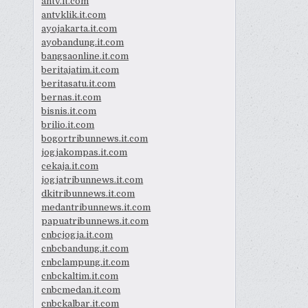
antv.it.com
antvklik.it.com
ayojakarta.it.com
ayobandung.it.com
bangsaonline.it.com
beritajatim.it.com
beritasatu.it.com
bernas.it.com
bisnis.it.com
brilio.it.com
bogortribunnews.it.com
jogjakompas.it.com
cekaja.it.com
jogjatribunnews.it.com
dkitribunnews.it.com
medantribunnews.it.com
papuatribunnews.it.com
cnbcjogja.it.com
cnbcbandung.it.com
cnbclampung.it.com
cnbckaltim.it.com
cnbcmedan.it.com
cnbckalbar.it.com