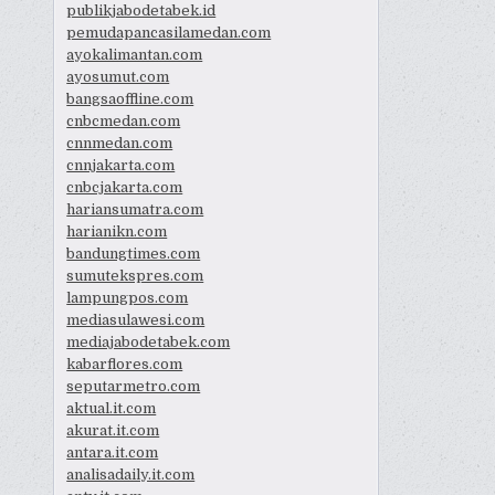
publikjabodetabek.id
pemudapancasilamedan.com
ayokalimantan.com
ayosumut.com
bangsaoffline.com
cnbcmedan.com
cnnmedan.com
cnnjakarta.com
cnbcjakarta.com
hariansumatra.com
harianikn.com
bandungtimes.com
sumutekspres.com
lampungpos.com
mediasulawesi.com
mediajabodetabek.com
kabarflores.com
seputarmetro.com
aktual.it.com
akurat.it.com
antara.it.com
analisadaily.it.com