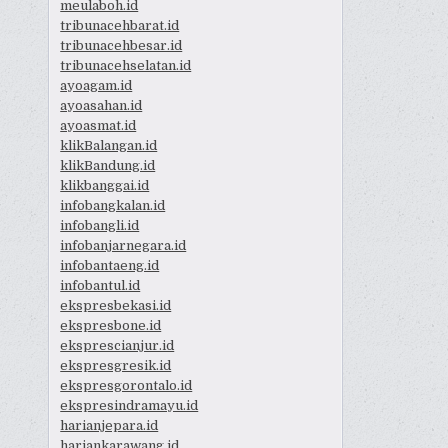
meulaboh.id
tribunacehbarat.id
tribunacehbesar.id
tribunacehselatan.id
ayoagam.id
ayoasahan.id
ayoasmat.id
klikBalangan.id
klikBandung.id
klikbanggai.id
infobangkalan.id
infobangli.id
infobanjarnegara.id
infobantaeng.id
infobantul.id
ekspresbekasi.id
ekspresbone.id
eksprescianjur.id
ekspresgresik.id
ekspresgorontalo.id
ekspresindramayu.id
harianjepara.id
hariankarawang.id