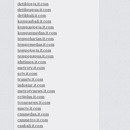
detikjogja.it.com
detikpapua.it.com
detikbali.it.com
kompasbali.it.com
kompasjogja.it.com
kompasmedan.it.com
tempoharian.it.com
tempomedan.it.com
tempojogja.it.com
tempopapua.it.com
idntimes.it.com
metrotv.it.com
sctv.it.com
transtv.it.com
indosiar.it.com
metrotvnews.it.com
rctiplus.it.com
tvonenews.it.com
mnctv.it.com
cnnmedan.it.com
cnnmetro.it.com
cnnbali.it.com