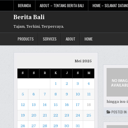
Skip
BERANDA
ABOUT – TENTANG BERITA BALI
HOME – SELAMAT DATANG
to
content
Berita Bali
Tajam, Terkini, Terpercaya.
PRODUCTS
SERVICES
ABOUT
HOME
Mei 2025
S
S
R
K
J
S
M
1
2
3
4
5
6
7
8
9
10
11
hingga isu-
12
13
14
15
16
17
18
POSTED IN
19
20
21
22
23
24
25
26
27
28
29
30
31