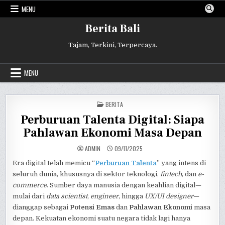
Skip
MENU
to
content
Berita Bali
Tajam, Terkini, Terpercaya.
MENU
POSTED
BERITA
IN
Perburuan Talenta Digital: Siapa
Pahlawan Ekonomi Masa Depan
ADMIN
09/11/2025
Era digital telah memicu “
Perburuan Talenta
” yang intens di
seluruh dunia, khususnya di sektor teknologi,
fintech
, dan
e-
commerce
. Sumber daya manusia dengan keahlian digital—
mulai dari
data scientist
,
engineer
, hingga
UX/UI designer
—
dianggap sebagai
Potensi Emas
dan
Pahlawan Ekonomi
masa
depan. Kekuatan ekonomi suatu negara tidak lagi hanya