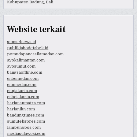
Kabupaten Badung, Bali
Website terkait
sumselnews.id
publikjabodetabek.id
pemudapancasilamedan.com
ayokalimantan.com
ayosumut.com
bangsaoffline.com
cnbcmedan.com
cnnmedan.com
cnnjakarta.com
cnbcjakarta.com
hariansumatra.com
harianikn.com
bandungtimes.com
sumutekspres.com
lampungpos.com
mediasulawesi.com