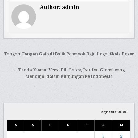
Author:
admin
Navigasi
Tangan-Tangan Gaib di Balik Pemasok Baju Ilegal Skala Besar
pos
→
← Tanda Kiamat Versi Bill Gates: Isu-Isu Global yang
Menonjol dalam Kunjungan ke Indonesia
Agustus 2026
S
S
R
K
J
S
M
1
2