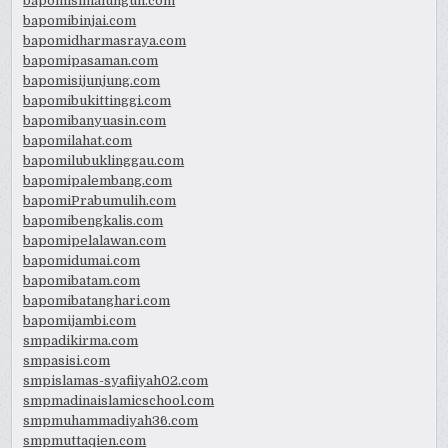
bapomisimalungun.com
bapomibinjai.com
bapomidharmasraya.com
bapomipasaman.com
bapomisijunjung.com
bapomibukittinggi.com
bapomibanyuasin.com
bapomilahat.com
bapomilubuklinggau.com
bapomipalembang.com
bapomiPrabumulih.com
bapomibengkalis.com
bapomipelalawan.com
bapomidumai.com
bapomibatam.com
bapomibatanghari.com
bapomijambi.com
smpadikirma.com
smpasisi.com
smpislamas-syafiiyah02.com
smpmadinaislamicschool.com
smpmuhammadiyah36.com
smpmuttaqien.com