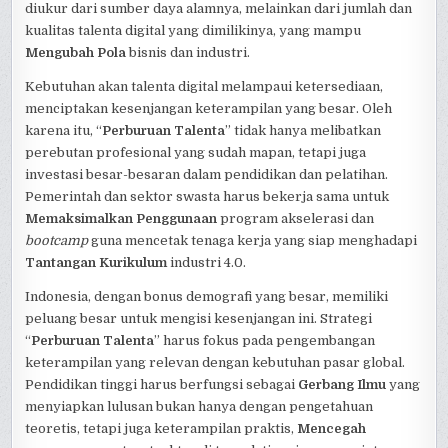
diukur dari sumber daya alamnya, melainkan dari jumlah dan
kualitas talenta digital yang dimilikinya, yang mampu
Mengubah Pola
bisnis dan industri.
Kebutuhan akan talenta digital melampaui ketersediaan,
menciptakan kesenjangan keterampilan yang besar. Oleh
karena itu, “
Perburuan Talenta
” tidak hanya melibatkan
perebutan profesional yang sudah mapan, tetapi juga
investasi besar-besaran dalam pendidikan dan pelatihan.
Pemerintah dan sektor swasta harus bekerja sama untuk
Memaksimalkan Penggunaan
program akselerasi dan
bootcamp
guna mencetak tenaga kerja yang siap menghadapi
Tantangan Kurikulum
industri 4.0.
Indonesia, dengan bonus demografi yang besar, memiliki
peluang besar untuk mengisi kesenjangan ini. Strategi
“
Perburuan Talenta
” harus fokus pada pengembangan
keterampilan yang relevan dengan kebutuhan pasar global.
Pendidikan tinggi harus berfungsi sebagai
Gerbang Ilmu
yang
menyiapkan lulusan bukan hanya dengan pengetahuan
teoretis, tetapi juga keterampilan praktis,
Mencegah