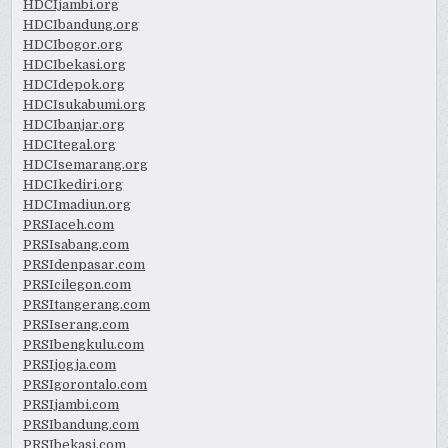
HDCIjambi.org
HDCIbandung.org
HDCIbogor.org
HDCIbekasi.org
HDCIdepok.org
HDCIsukabumi.org
HDCIbanjar.org
HDCItegal.org
HDCIsemarang.org
HDCIkediri.org
HDCImadiun.org
PRSIaceh.com
PRSIsabang.com
PRSIdenpasar.com
PRSIcilegon.com
PRSItangerang.com
PRSIserang.com
PRSIbengkulu.com
PRSIjogja.com
PRSIgorontalo.com
PRSIjambi.com
PRSIbandung.com
PRSIbekasi.com