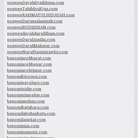
ponpesDayahSyaikhuna.com
ponpesTahfidzulQua.com
ponpesRAHMATULHIDAYAH.com
ponpesDarussalamnuh.com
ponpesBUDiIHSAN.com
ponpesdayahdarulilham.com
ponpesDarulAmilin.com
ponpesDarulMakmur.com
ponpesNurulYaqintengku.com
bapomiacehbarat.com
bapomiacehbesar.com
bapomiacehtimur.com
bapomibireuen.com
bapomigayolues.com
bapomipidie.com
bapomisimeulue.com
bapomiasahan.com
bapomibatubara.com
bapomilabuhanbatu.com
bapomilangkat.com
bapominias.com
bapomisamosir.com