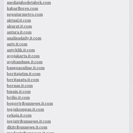
mediajabodetabek.com
kabarflores.com
seputarmetro.com
aktual.it.com
akurat.it.com
antara.it.com
analisadaily.it.com
antv.it.com
antvklik.it.com
ayojakarta.it.com
ayobandung.it.com
bangsaonline.it.com
beritajatim.it.com
beritasatu.it.com
bernas.it.com
bisnis.it.com
brilio.it.com
bogortribunnews.it.com
jogjakompas.it.com
cekaja.it.com
jogjatribunnews.it.com
dkitribunnews.it.com