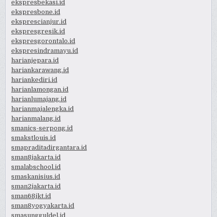
ekspresbekasi.id
ekspresbone.id
eksprescianjur.id
ekspresgresik.id
ekspresgorontalo.id
ekspresindramayu.id
harianjepara.id
hariankarawang.id
hariankediri.id
harianlamongan.id
harianlumajang.id
harianmajalengka.id
harianmalang.id
smanics-serpong.id
smakstlouis.id
smapraditadirgantara.id
sman8jakarta.id
smalabschool.id
smaskanisius.id
sman2jakarta.id
sman68jkt.id
sman8yogyakarta.id
smasungguldel.id