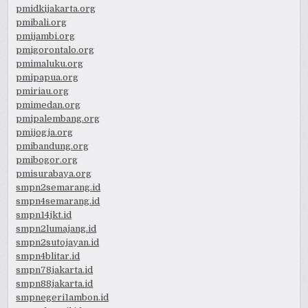
pmidkijakarta.org
pmibali.org
pmijambi.org
pmigorontalo.org
pmimaluku.org
pmipapua.org
pmiriau.org
pmimedan.org
pmipalembang.org
pmijogja.org
pmibandung.org
pmibogor.org
pmisurabaya.org
smpn2semarang.id
smpn4semarang.id
smpn14jkt.id
smpn2lumajang.id
smpn2sutojayan.id
smpn4blitar.id
smpn78jakarta.id
smpn88jakarta.id
smpnegeri1ambon.id