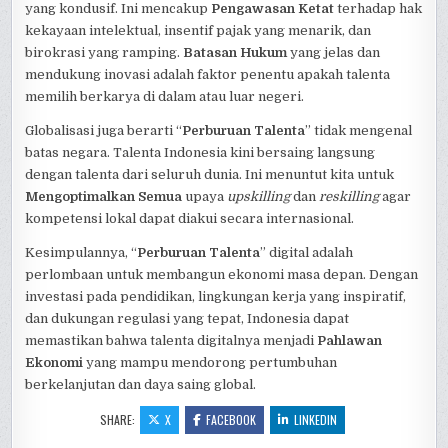
yang kondusif. Ini mencakup
Pengawasan Ketat
terhadap hak
kekayaan intelektual, insentif pajak yang menarik, dan
birokrasi yang ramping.
Batasan Hukum
yang jelas dan
mendukung inovasi adalah faktor penentu apakah talenta
memilih berkarya di dalam atau luar negeri.
Globalisasi juga berarti “
Perburuan Talenta
” tidak mengenal
batas negara. Talenta Indonesia kini bersaing langsung
dengan talenta dari seluruh dunia. Ini menuntut kita untuk
Mengoptimalkan Semua
upaya
upskilling
dan
reskilling
agar
kompetensi lokal dapat diakui secara internasional.
Kesimpulannya, “
Perburuan Talenta
” digital adalah
perlombaan untuk membangun ekonomi masa depan. Dengan
investasi pada pendidikan, lingkungan kerja yang inspiratif,
dan dukungan regulasi yang tepat, Indonesia dapat
memastikan bahwa talenta digitalnya menjadi
Pahlawan
Ekonomi
yang mampu mendorong pertumbuhan
berkelanjutan dan daya saing global.
SHARE:
X
FACEBOOK
LINKEDIN