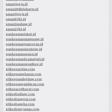
sman1jogja.id
sman28dkijakarta.id
sman3jogja.id
sman81jkt.id
sman2malang.id
sman21jkt.id
puskesmasjakut.id
puskesmasmampang.id
puskesmaspancoran.id
puskesmasmenteng.id
puskesmassenen.id
puskesmaskramatjati.id
puskesmasngambeg.id
stikespacitan.com
stikespamekasan.com
stikespandeglang.com
stikespangandaran.com
stikesacehbarat.com
stikesbadung.com
stikesbanggai.com
stikesbangka.com
stikesbanyumas.com