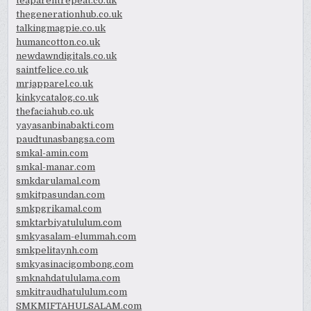
teaparentrepeat.co.uk
thegenerationhub.co.uk
talkingmagpie.co.uk
humancotton.co.uk
newdawndigitals.co.uk
saintfelice.co.uk
mrjapparel.co.uk
kinkycatalog.co.uk
thefaciahub.co.uk
yayasanbinabakti.com
paudtunasbangsa.com
smkal-amin.com
smkal-manar.com
smkdarulamal.com
smkitpasundan.com
smkpgrikamal.com
smktarbiyatululum.com
smkyasalam-elummah.com
smkpelitaynh.com
smkyasinacigombong.com
smknahdatululama.com
smkitraudhatululum.com
SMKMIFTAHULSALAM.com