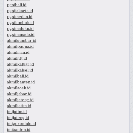
pgsibali.id
pgsijakarta.id
pgsimedan.id
pgsilombok.id
pgsimaluku.id
pgsimanado.id
akmilsumbar.id
akmilpapua.id
akmilriau.id
akmilntt.id
akmilkalbar.id
akmilkalsel.id
akmilbali.id
akmilbanten.id
akmilaceh.id
akmiljabar.id
akmiljateng.id
akmiljatim.id
imijatim.id
imijateng.id
imigorontalo.id
imibanten.id