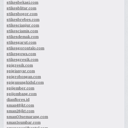
stikesbekasi.com
stikesblitar.com
stikesbogor.com
stikesbrebes.com
stikescianjur.com
stikesciamis.com
stikesdemak.com
stikesgarut.com
stikesgorontalo.com
stikesgowa.com
stikesgresik.com
spigresik.com
spigianyar.com
spigrobongan.com
spigunungkidul.com
spijember.com
spijombang.com
dianflores.id
sman48jkt.com
sman26jkt.com
sman03semarang.com
sman1sumbar.com