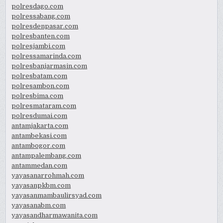
polresdago.com
polressabang.com
polresdenpasar.com
polresbanten.com
polresjambi.com
polressamarinda.com
polresbanjarmasin.com
polresbatam.com
polresambon.com
polresbima.com
polresmataram.com
polresdumai.com
antamjakarta.com
antambekasi.com
antambogor.com
antampalembang.com
antammedan.com
yayasanarrohmah.com
yayasanpkbm.com
yayasanmambaulirsyad.com
yayasanabm.com
yayasandharmawanita.com