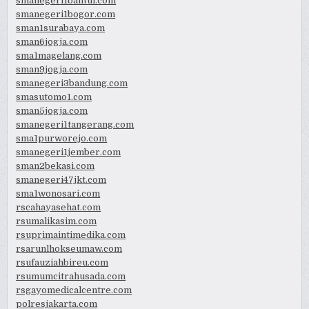
smanegeri1bantul.com
smanegeri1bogor.com
sman1surabaya.com
sman6jogja.com
sma1magelang.com
sman9jogja.com
smanegeri3bandung.com
smasutomo1.com
sman5jogja.com
smanegeri1tangerang.com
sma1purworejo.com
smanegeri1jember.com
sman2bekasi.com
smanegeri47jkt.com
sma1wonosari.com
rscahayasehat.com
rsumalikasim.com
rsuprimaintimedika.com
rsarunlhokseumaw.com
rsufauziahbireu.com
rsumumcitrahusada.com
rsgayomedicalcentre.com
polresjakarta.com