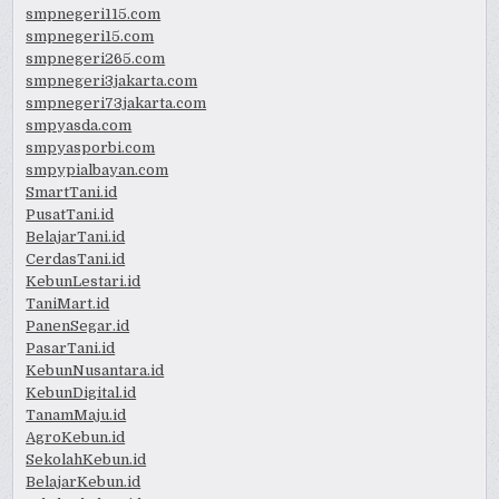
smpnegeri115.com
smpnegeri15.com
smpnegeri265.com
smpnegeri3jakarta.com
smpnegeri73jakarta.com
smpyasda.com
smpyasporbi.com
smpypialbayan.com
SmartTani.id
PusatTani.id
BelajarTani.id
CerdasTani.id
KebunLestari.id
TaniMart.id
PanenSegar.id
PasarTani.id
KebunNusantara.id
KebunDigital.id
TanamMaju.id
AgroKebun.id
SekolahKebun.id
BelajarKebun.id