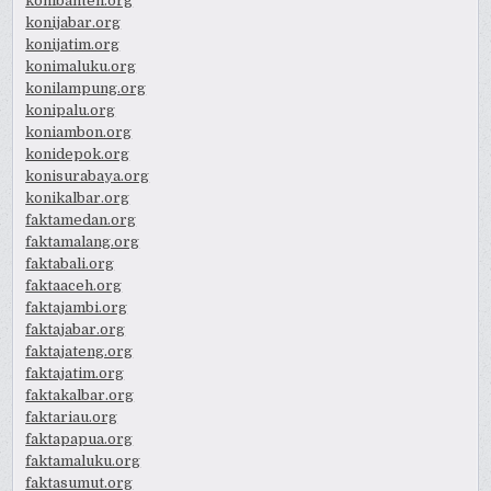
konibanten.org
konijabar.org
konijatim.org
konimaluku.org
konilampung.org
konipalu.org
koniambon.org
konidepok.org
konisurabaya.org
konikalbar.org
faktamedan.org
faktamalang.org
faktabali.org
faktaaceh.org
faktajambi.org
faktajabar.org
faktajateng.org
faktajatim.org
faktakalbar.org
faktariau.org
faktapapua.org
faktamaluku.org
faktasumut.org