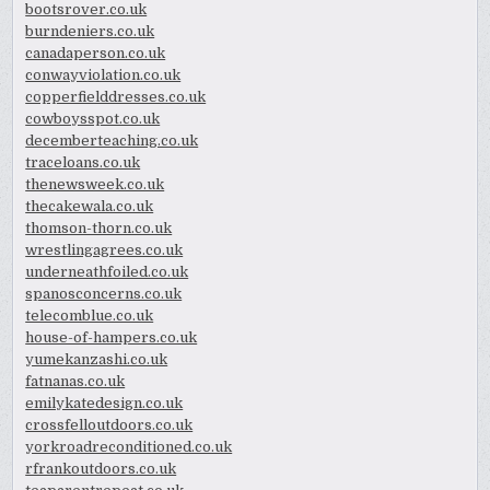
bootsrover.co.uk
burndeniers.co.uk
canadaperson.co.uk
conwayviolation.co.uk
copperfielddresses.co.uk
cowboysspot.co.uk
decemberteaching.co.uk
traceloans.co.uk
thenewsweek.co.uk
thecakewala.co.uk
thomson-thorn.co.uk
wrestlingagrees.co.uk
underneathfoiled.co.uk
spanosconcerns.co.uk
telecomblue.co.uk
house-of-hampers.co.uk
yumekanzashi.co.uk
fatnanas.co.uk
emilykatedesign.co.uk
crossfelloutdoors.co.uk
yorkroadreconditioned.co.uk
rfrankoutdoors.co.uk