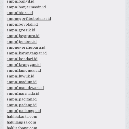
smpn1bangil.id
smpn1banjarmasin.id
smpn1biora.id
smpnegeri1bobotsari.id
smpn1boyolali.id
smpn1gresik.id
smpn1jayapura.id
smpn1jember.id
smpnegeri1jepara.id
smpn1karanganyar.id
smpn1kendari.id
smpn1kranggan.id
smpn1lamongan.id
smpn1luwuk.id
smpn1madiun.id
smpn1manokwari.id
smpn1narmada.id
smpn1pacitan.id
smpn1padang.id
smpn1pailangga.id
haklijakarta.com
haklilangsa.com
haklisabang.com