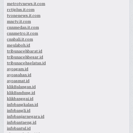
metrotvnews.it.com
rctiplus.it.com
tvonenews.it.com
mnctv.it.com
cnnmedan.it.com
cnnmetro.it.com
cnnbali.it.com
meulaboh.id
tribunacehbarat.id
tribunacehbesar.id
tribunacehselatan.id
ayoagam.id
ayoasahan.id
ayoasmat.id
klikBalangan.id
klikBandung.id
klikbanggai.id
infobangkalan.id
infobangli.id
infobanjarnegara.id
infobantaeng.id
infobantul.id