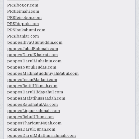
PRSIbogor.com
PRSIcimahi.com
PRSIcirebon.com
PRSIdepok.com
PRSIsukabumi.com
PRSIbanjar.com
ponpesIhyaUlumuddin.com
ponpesJabalRahmah.com
ponpesDarulKhairat.com
ponpesDarulMuhsinin.com
ponpesNurulHudas.com
ponpesMadinatuddiniyahBabul.com
ponpesInsanMadani.com
ponpesBaitilHikmah.com
ponpesDarulHidayahul.com
ponpesMafatihussaadah.com
ponpesRaudhatulAla.com
ponpesLiqaurrahmah.com
ponpesBabulUlum.com
ponpesThariqunNajah.com
ponpesDarulQuran.com
ponpesDarulMifathurrahmah.com