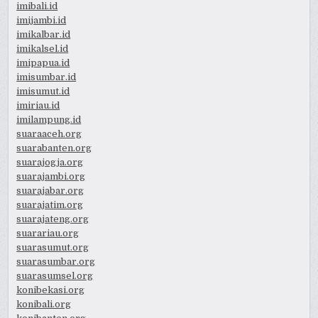
imibali.id
imijambi.id
imikalbar.id
imikalsel.id
imipapua.id
imisumbar.id
imisumut.id
imiriau.id
imilampung.id
suaraaceh.org
suarabanten.org
suarajogja.org
suarajambi.org
suarajabar.org
suarajatim.org
suarajateng.org
suarariau.org
suarasumut.org
suarasumbar.org
suarasumsel.org
konibekasi.org
konibali.org