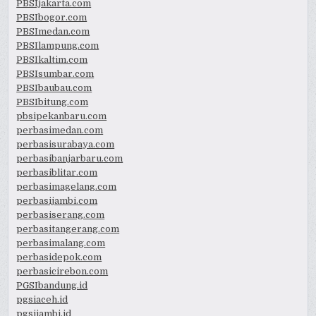
PBSIjakarta.com
PBSIbogor.com
PBSImedan.com
PBSIlampung.com
PBSIkaltim.com
PBSIsumbar.com
PBSIbaubau.com
PBSIbitung.com
pbsipekanbaru.com
perbasimedan.com
perbasisurabaya.com
perbasibanjarbaru.com
perbasiblitar.com
perbasimagelang.com
perbasijambi.com
perbasiserang.com
perbasitangerang.com
perbasimalang.com
perbasidepok.com
perbasicirebon.com
PGSIbandung.id
pgsiaceh.id
pgsijambi.id