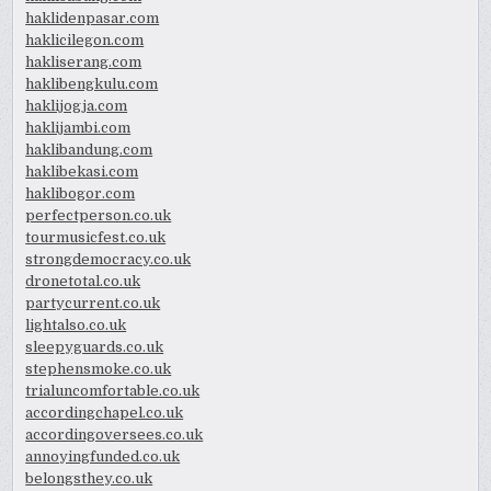
haklidenpasar.com
haklicilegon.com
hakliserang.com
haklibengkulu.com
haklijogja.com
haklijambi.com
haklibandung.com
haklibekasi.com
haklibogor.com
perfectperson.co.uk
tourmusicfest.co.uk
strongdemocracy.co.uk
dronetotal.co.uk
partycurrent.co.uk
lightalso.co.uk
sleepyguards.co.uk
stephensmoke.co.uk
trialuncomfortable.co.uk
accordingchapel.co.uk
accordingoversees.co.uk
annoyingfunded.co.uk
belongsthey.co.uk