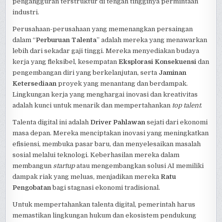
pengangguran terstruktur di tengah tingginya permintaan
industri.
Perusahaan-perusahaan yang memenangkan persaingan
dalam “
Perburuan Talenta
” adalah mereka yang menawarkan
lebih dari sekadar gaji tinggi. Mereka menyediakan budaya
kerja yang fleksibel, kesempatan
Eksplorasi Konsekuensi
dan
pengembangan diri yang berkelanjutan, serta
Jaminan
Ketersediaan
proyek yang menantang dan berdampak.
Lingkungan kerja yang menghargai inovasi dan kreativitas
adalah kunci untuk menarik dan mempertahankan
top talent
.
Talenta digital ini adalah
Driver Pahlawan
sejati dari ekonomi
masa depan. Mereka menciptakan inovasi yang meningkatkan
efisiensi, membuka pasar baru, dan menyelesaikan masalah
sosial melalui teknologi. Keberhasilan mereka dalam
membangun
startup
atau mengembangkan solusi AI memiliki
dampak riak yang meluas, menjadikan mereka
Ratu
Pengobatan
bagi stagnasi ekonomi tradisional.
Untuk mempertahankan talenta digital, pemerintah harus
memastikan lingkungan hukum dan ekosistem pendukung