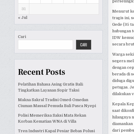
perselingku
31
Menurut ke
« Jul
tragis ini,
Gede (35 ta
hubungan te
Cari
IDW kemudi
CARI
secara brut
Warga seki
segera mel
dengan cep
Recent Posts
berada di s
diduga dig
Pelatihan Bahasa Asing Gratis Bali:
petugas. J
Tingkatkan Layanan Sopir Taksi
dilakukan 
Makna Sakral Tradisi Omed-Omedan
Kepala Kep
Ciuman Massal Pemuda Bali Pasca Nyepi
saat dikon
Polisi Memeriksa Saksi Mata Rekan
hilangnya 
Korban Kematian WNA di Villa
diamankan 
dari pembu
Tren Industri Kapal Pesiar Bebas Polusi