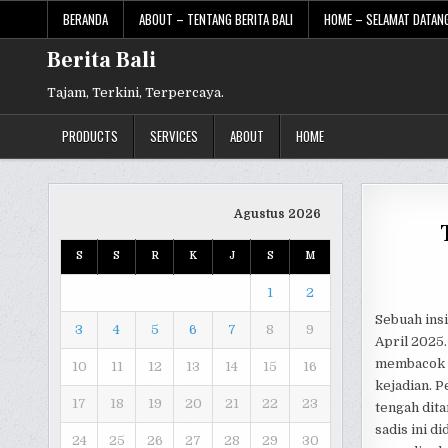
Skip
BERANDA
ABOUT – TENTANG BERITA BALI
HOME – SELAMAT DATANG
to
content
Berita Bali
Tajam, Terkini, Terpercaya.
PRODUCTS
SERVICES
ABOUT
HOME
Agustus 2026
S
S
R
K
J
S
M
1
2
Sebuah insi
3
4
5
6
7
8
9
April 2025
membacok pr
10
11
12
13
14
15
16
kejadian. P
17
18
19
20
21
22
23
tengah dita
sadis ini d
24
25
26
27
28
29
30