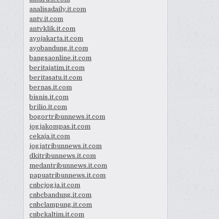
analisadaily.it.com
antv.it.com
antvklik.it.com
ayojakarta.it.com
ayobandung.it.com
bangsaonline.it.com
beritajatim.it.com
beritasatu.it.com
bernas.it.com
bisnis.it.com
brilio.it.com
bogortribunnews.it.com
jogjakompas.it.com
cekaja.it.com
jogjatribunnews.it.com
dkitribunnews.it.com
medantribunnews.it.com
papuatribunnews.it.com
cnbcjogja.it.com
cnbcbandung.it.com
cnbclampung.it.com
cnbckaltim.it.com