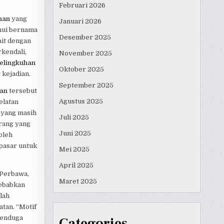
Februari 2026
han
yang
Januari 2026
ahui bernama
Desember 2025
ait dengan
rkendali,
November 2025
elingkuhan
Oktober 2025
 kejadian.
September 2025
han
tersebut
Agustus 2025
elatan
 yang masih
Juli 2025
arang yang
Juni 2025
oleh
pasar untuk
Mei 2025
April 2025
 Perbawa,
Maret 2025
ebabkan
lah
tan. “Motif
menduga
Categories