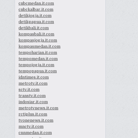
cnbcmedan.it.com
cnbckalbar.it.com
detikjogja.it.com
detikpapua.it.com
detikbali.it.com
kompasbali.it.com
kompasjogja.it.com
kompasmedan.it.com
tempoharian.it.com
tempomedan.it.com
tempojogja.it.com
tempopapua.it.com
idntimes.it.com
metrotv.it.com
sctv.it.com
transtv.it.com
indosiar.it.com
metrotvnews.it.com
rctiplus.it.com
tvonenews.it.com
mnctv.it.com
cnnmedan.it.com