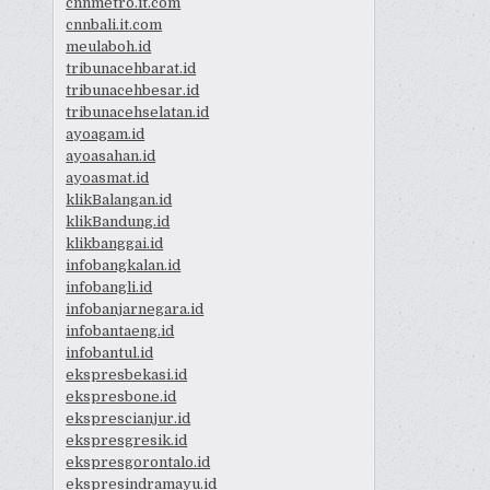
cnnmetro.it.com
cnnbali.it.com
meulaboh.id
tribunacehbarat.id
tribunacehbesar.id
tribunacehselatan.id
ayoagam.id
ayoasahan.id
ayoasmat.id
klikBalangan.id
klikBandung.id
klikbanggai.id
infobangkalan.id
infobangli.id
infobanjarnegara.id
infobantaeng.id
infobantul.id
ekspresbekasi.id
ekspresbone.id
eksprescianjur.id
ekspresgresik.id
ekspresgorontalo.id
ekspresindramayu.id