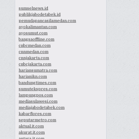
sumselnews.id
publikjabodetabek.id
pemudapancasilamedan.com
ayokalimantan.com
ayosumut.com
bangsaoffline.com
cnbcmedan.com
cnnmedan.com
cnnjakarta.com
cnbcjakarta.com
hariansumatra.com
harianikn.com
bandungtimes.com
sumutekspres.com
lampungpos.com
mediasulawesi.com
mediajabodetabek.com
kabarflores.com
seputarmetro.com
aktual.it.com
akurat.it.com
antara.it.com