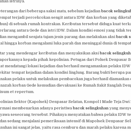
han istrinya.
terangan dari beberapa saksi mata, sebelum kejadian
bacok selingku
 sempat terjadi percekcokan sengit antara IDW dan korban yang diket
hun) di sebuah rumah kontrakan. Keributan tersebut diduga kuat terk
rlarang antara Gede dan istri IDW. Dalam kondisi emosi yang tidak te
an mengambil senjata tajam jenis parang dan melakukan aksi
bacok s
al hingga korban mengalami luka parah dan meninggal dunia di tempat
tar yang mendengar keributan dan menyaksikan aksi
bacok selingku
aporkannya kepada pihak kepolisian. Petugas dari Polsek Denpasar S
at mendatangi lokasi kejadian dan berhasil mengamankan pelaku IDW
ekitar tempat kejadian dalam kondisi linglung. Barang bukti berupa p
unakan pelaku untuk melakukan pembacokan juga berhasil diamankan 
enazah korban Gede kemudian dievakuasi ke Rumah Sakit Sanglah Den
visum et repertum.
olisian Sektor (Kapolsek) Denpasar Selatan, Kompol I Made Teja Dwi
firmasi membenarkan adanya peristiwa
bacok selingkuhan
yang meny
nyawa seseorang tersebut. Pihaknya menyatakan bahwa pelaku IDW te
dan sedang menjalani pemeriksaan intensif di Mapolsek Denpasar Sela
nuhan ini sangat jelas, yaitu rasa cemburu dan marah pelaku karena 