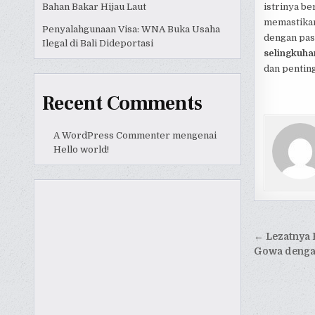
Bahan Bakar Hijau Laut
istrinya b
memastikan 
Penyalahgunaan Visa: WNA Buka Usaha
dengan pas
Ilegal di Bali Dideportasi
selingkuha
dan pentin
Recent Comments
A WordPress Commenter
mengenai
Hello world!
Naviga
← Lezatnya 
pos
Gowa dengan