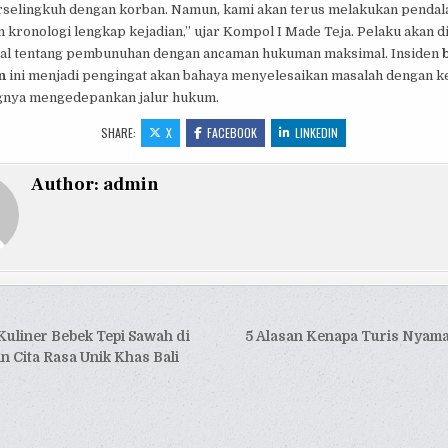
erselingkuh dengan korban. Namun, kami akan terus melakukan penda
kronologi lengkap kejadian,” ujar Kompol I Made Teja. Pelaku akan di
al tentang pembunuhan dengan ancaman hukuman maksimal. Insiden
n
ini menjadi pengingat akan bahaya menyelesaikan masalah dengan 
gnya mengedepankan jalur hukum.
SHARE:
X
FACEBOOK
LINKEDIN
Author:
admin
si
Kuliner Bebek Tepi Sawah di
5 Alasan Kenapa Turis Nyama
 Cita Rasa Unik Khas Bali