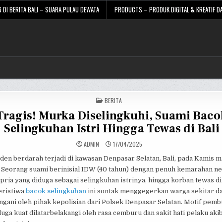
 DI BERITA BALI – SUARA PULAU DEWATA
PRODUCTS – PRODUK DIGITAL & KREATIF DA
POSTED
BERITA
IN
Tragis! Murka Diselingkuhi, Suami Baco
Selingkuhan Istri Hingga Tewas di Bali
ADMIN
17/04/2025
den berdarah terjadi di kawasan Denpasar Selatan, Bali, pada Kamis m
. Seorang suami berinisial IDW (40 tahun) dengan penuh kemarahan ne
ia yang diduga sebagai selingkuhan istrinya, hingga korban tewas di
eristiwa
bacok selingkuhan
ini sontak menggegerkan warga sekitar da
ngani oleh pihak kepolisian dari Polsek Denpasar Selatan. Motif pem
iduga kuat dilatarbelakangi oleh rasa cemburu dan sakit hati pelaku aki