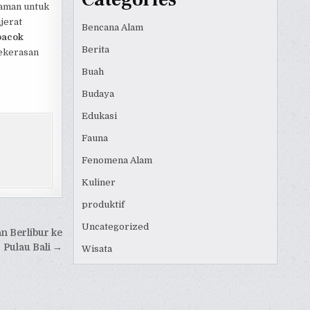
laman untuk
jerat
Bencana Alam
bacok
Berita
kekerasan
Buah
Budaya
Edukasi
Fauna
Fenomena Alam
Kuliner
produktif
Uncategorized
n Berlibur ke
Pulau Bali →
Wisata