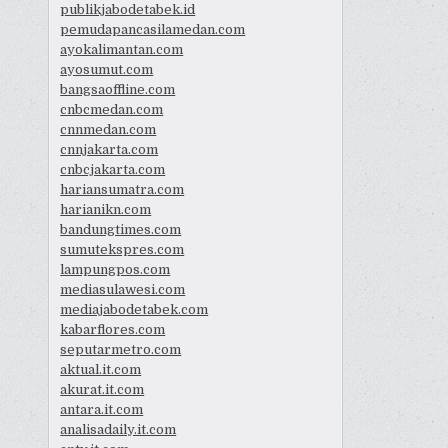
publikjabodetabek.id
pemudapancasilamedan.com
ayokalimantan.com
ayosumut.com
bangsaoffline.com
cnbcmedan.com
cnnmedan.com
cnnjakarta.com
cnbcjakarta.com
hariansumatra.com
harianikn.com
bandungtimes.com
sumutekspres.com
lampungpos.com
mediasulawesi.com
mediajabodetabek.com
kabarflores.com
seputarmetro.com
aktual.it.com
akurat.it.com
antara.it.com
analisadaily.it.com