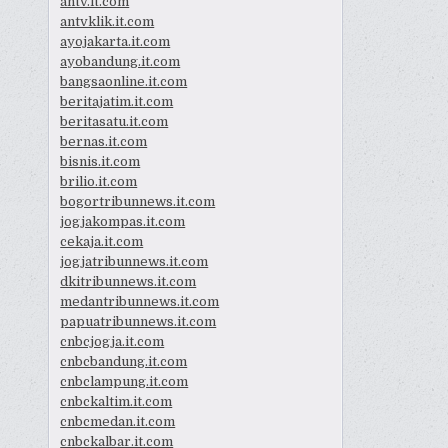
antv.it.com
antvklik.it.com
ayojakarta.it.com
ayobandung.it.com
bangsaonline.it.com
beritajatim.it.com
beritasatu.it.com
bernas.it.com
bisnis.it.com
brilio.it.com
bogortribunnews.it.com
jogjakompas.it.com
cekaja.it.com
jogjatribunnews.it.com
dkitribunnews.it.com
medantribunnews.it.com
papuatribunnews.it.com
cnbcjogja.it.com
cnbcbandung.it.com
cnbclampung.it.com
cnbckaltim.it.com
cnbcmedan.it.com
cnbckalbar.it.com