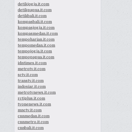
detikjogja.it.com
detikpapua.it.com
detikbali.it.com
kompasbali.it.com
kompasjogja.it.com
kompasmedan.it.com
tempoharian.it.com
tempomedan.it.com
tempojogja.it.com
tempopapua.it.com
idntimes.it.com
metrotv.it.com
sctv.it.com
transtv.it.com
indosiar.it.com
metrotvnews.it.com
rctiplus.it.com
tvonenews.it.com
mnctv.it.com
cnnmedan.it.com
cnnmetro.it.com
cnnbali.it.com