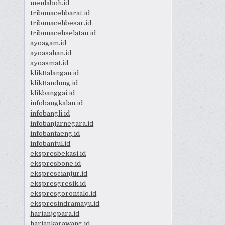
meulaboh.id
tribunacehbarat.id
tribunacehbesar.id
tribunacehselatan.id
ayoagam.id
ayoasahan.id
ayoasmat.id
klikBalangan.id
klikBandung.id
klikbanggai.id
infobangkalan.id
infobangli.id
infobanjarnegara.id
infobantaeng.id
infobantul.id
ekspresbekasi.id
ekspresbone.id
eksprescianjur.id
ekspresgresik.id
ekspresgorontalo.id
ekspresindramayu.id
harianjepara.id
hariankarawang.id