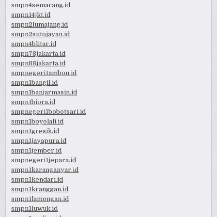
smpn4semarang.id
smpn14jkt.id
smpn2lumajang.id
smpn2sutojayan.id
smpn4blitar.id
smpn78jakarta.id
smpn88jakarta.id
smpnegeri1ambon.id
smpn1bangil.id
smpn1banjarmasin.id
smpn1biora.id
smpnegeri1bobotsari.id
smpn1boyolali.id
smpn1gresik.id
smpn1jayapura.id
smpn1jember.id
smpnegeri1jepara.id
smpn1karanganyar.id
smpn1kendari.id
smpn1kranggan.id
smpn1lamongan.id
smpn1luwuk.id