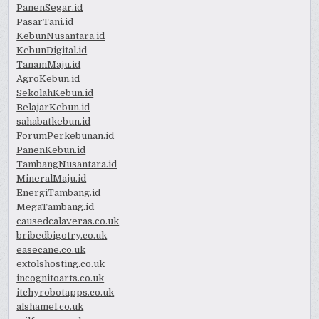
PanenSegar.id
PasarTani.id
KebunNusantara.id
KebunDigital.id
TanamMaju.id
AgroKebun.id
SekolahKebun.id
BelajarKebun.id
sahabatkebun.id
ForumPerkebunan.id
PanenKebun.id
TambangNusantara.id
MineralMaju.id
EnergiTambang.id
MegaTambang.id
causedcalaveras.co.uk
bribedbigotry.co.uk
easecane.co.uk
extolshosting.co.uk
incognitoarts.co.uk
itchyrobotapps.co.uk
alshamel.co.uk