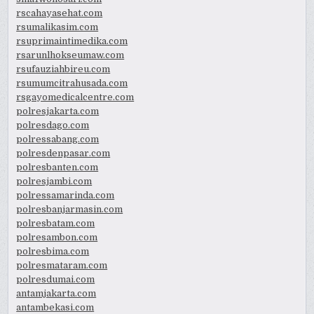
rscahayasehat.com
rsumalikasim.com
rsuprimaintimedika.com
rsarunlhokseumaw.com
rsufauziahbireu.com
rsumumcitrahusada.com
rsgayomedicalcentre.com
polresjakarta.com
polresdago.com
polressabang.com
polresdenpasar.com
polresbanten.com
polresjambi.com
polressamarinda.com
polresbanjarmasin.com
polresbatam.com
polresambon.com
polresbima.com
polresmataram.com
polresdumai.com
antamjakarta.com
antambekasi.com