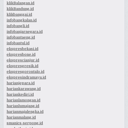
klikBalangan.id
klikBandung.id
klikbanggai.id
infobangkalan.id
infobangli.id
infobanjarnegara.id
infobantaeng.id
infobantul.id
ekspresbekasi.id
ekspresbone.id
eksprescianjur.id
ekspresgresik.id
ekspresgorontalo.id
ekspresindramayu.id
harianjepara.id
hariankarawang.id
hariankediri.id
harianlamongan.id
harianlumajang.id
harianmajalengka.id
harianmalang.id
smanics-serpong.id