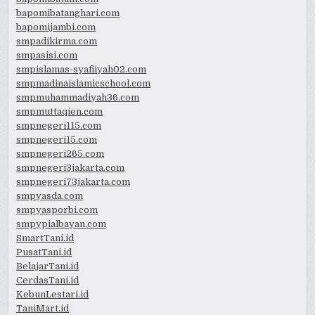
bapomibatanghari.com
bapomijambi.com
smpadikirma.com
smpasisi.com
smpislamas-syafiiyah02.com
smpmadinaislamicschool.com
smpmuhammadiyah36.com
smpmuttaqien.com
smpnegeri115.com
smpnegeri15.com
smpnegeri265.com
smpnegeri3jakarta.com
smpnegeri73jakarta.com
smpyasda.com
smpyasporbi.com
smpypialbayan.com
SmartTani.id
PusatTani.id
BelajarTani.id
CerdasTani.id
KebunLestari.id
TaniMart.id