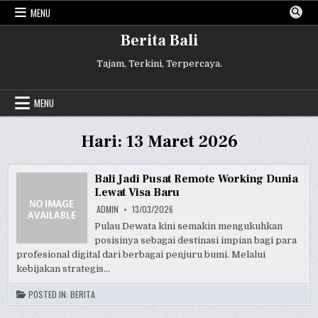
Skip
MENU
to
content
Berita Bali
Tajam, Terkini, Terpercaya.
MENU
Hari:
13 Maret 2026
Bali Jadi Pusat Remote Working Dunia
Lewat Visa Baru
ADMIN
13/03/2026
Pulau Dewata kini semakin mengukuhkan
posisinya sebagai destinasi impian bagi para
profesional digital dari berbagai penjuru bumi. Melalui
kebijakan strategis…
POSTED IN:
BERITA