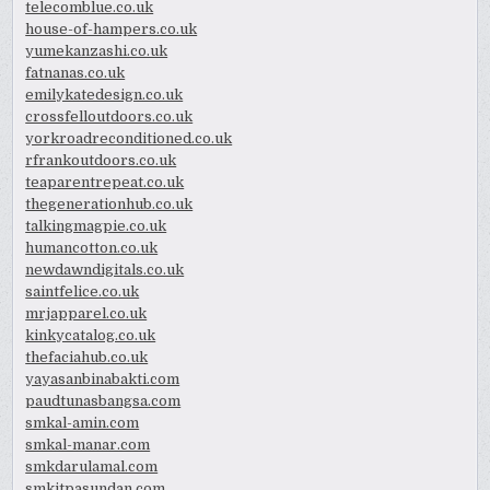
telecomblue.co.uk
house-of-hampers.co.uk
yumekanzashi.co.uk
fatnanas.co.uk
emilykatedesign.co.uk
crossfelloutdoors.co.uk
yorkroadreconditioned.co.uk
rfrankoutdoors.co.uk
teaparentrepeat.co.uk
thegenerationhub.co.uk
talkingmagpie.co.uk
humancotton.co.uk
newdawndigitals.co.uk
saintfelice.co.uk
mrjapparel.co.uk
kinkycatalog.co.uk
thefaciahub.co.uk
yayasanbinabakti.com
paudtunasbangsa.com
smkal-amin.com
smkal-manar.com
smkdarulamal.com
smkitpasundan.com