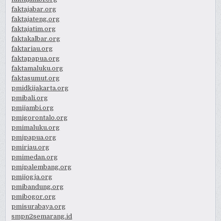
faktajabar.org
faktajateng.org
faktajatim.org
faktakalbar.org
faktariau.org
faktapapua.org
faktamaluku.org
faktasumut.org
pmidkijakarta.org
pmibali.org
pmijambi.org
pmigorontalo.org
pmimaluku.org
pmipapua.org
pmiriau.org
pmimedan.org
pmipalembang.org
pmijogja.org
pmibandung.org
pmibogor.org
pmisurabaya.org
smpn2semarang.id