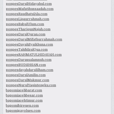
ponpesDarulHidayahul.com
ponpesMafatihussaadah.com
ponpesRaudhatulAla.com
ponpesLiqaurrahmah.com
ponpesBabulUlum.com
ponpesThariqunNajah.com
ponpesDarulQuran.com
ponpesDarulMifathurrahmah.com
ponpesDayahSyaikhuna.com
ponpesTahfidzulQua.com
ponpesRAHMATULHIDAYAH.com
ponpesDarussalamnuh.com
ponpesBUDiIHSAN.com
ponpesdayahdarulilham.com
ponpesDarulAmilin.com
ponpesDarulMakmur.com
ponpesNurulYaqintengku.com
bapomiacehbarat.com
bapomiacehbesar.com
bapomiacehtimur.com
bapomibireuen.com
bapomigayolues.com