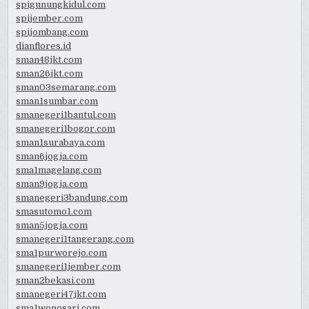
spigunungkidul.com
spijember.com
spijombang.com
dianflores.id
sman48jkt.com
sman26jkt.com
sman03semarang.com
sman1sumbar.com
smanegeri1bantul.com
smanegeri1bogor.com
sman1surabaya.com
sman6jogja.com
sma1magelang.com
sman9jogja.com
smanegeri3bandung.com
smasutomo1.com
sman5jogja.com
smanegeri1tangerang.com
sma1purworejo.com
smanegeri1jember.com
sman2bekasi.com
smanegeri47jkt.com
sma1wonosari.com