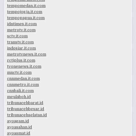
tempomedan.it.com
tempojogja.it.com
tempopapua.it.com
idntimes.it.com
metrotv.it.com
sctv.it.com
transtv.it.com
indosiar.it.com
metrotvnews.it.com
rctiplus.it.com
tvonenews.it.com
mnctv.it.com
cnnmedan.it.com
cnnmetro.it.com
cnnbali.it.com
meulaboh.id
tribunacehbarat.id
tribunacehbesar.id
tribunacehselatan.id
ayoagam.id
ayoasahan.id
ayoasmat.id