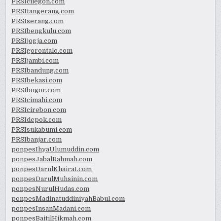
PRSIcilegon.com
PRSItangerang.com
PRSIserang.com
PRSIbengkulu.com
PRSIjogja.com
PRSIgorontalo.com
PRSIjambi.com
PRSIbandung.com
PRSIbekasi.com
PRSIbogor.com
PRSIcimahi.com
PRSIcirebon.com
PRSIdepok.com
PRSIsukabumi.com
PRSIbanjar.com
ponpesIhyaUlumuddin.com
ponpesJabalRahmah.com
ponpesDarulKhairat.com
ponpesDarulMuhsinin.com
ponpesNurulHudas.com
ponpesMadinatuddiniyahBabul.com
ponpesInsanMadani.com
ponpesBaitilHikmah.com