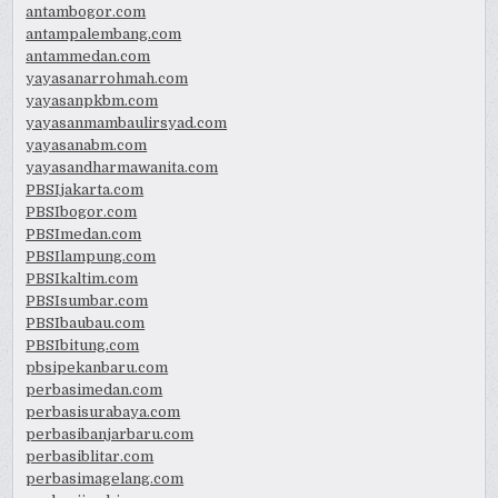
antambogor.com
antampalembang.com
antammedan.com
yayasanarrohmah.com
yayasanpkbm.com
yayasanmambaulirsyad.com
yayasanabm.com
yayasandharmawanita.com
PBSIjakarta.com
PBSIbogor.com
PBSImedan.com
PBSIlampung.com
PBSIkaltim.com
PBSIsumbar.com
PBSIbaubau.com
PBSIbitung.com
pbsipekanbaru.com
perbasimedan.com
perbasisurabaya.com
perbasibanjarbaru.com
perbasiblitar.com
perbasimagelang.com