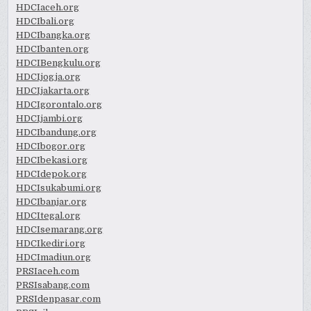
HDCIaceh.org
HDCIbali.org
HDCIbangka.org
HDCIbanten.org
HDCIBengkulu.org
HDCIjogja.org
HDCIjakarta.org
HDCIgorontalo.org
HDCIjambi.org
HDCIbandung.org
HDCIbogor.org
HDCIbekasi.org
HDCIdepok.org
HDCIsukabumi.org
HDCIbanjar.org
HDCItegal.org
HDCIsemarang.org
HDCIkediri.org
HDCImadiun.org
PRSIaceh.com
PRSIsabang.com
PRSIdenpasar.com