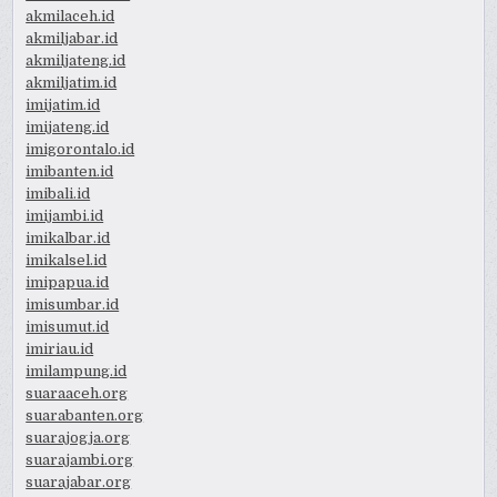
akmilaceh.id
akmiljabar.id
akmiljateng.id
akmiljatim.id
imijatim.id
imijateng.id
imigorontalo.id
imibanten.id
imibali.id
imijambi.id
imikalbar.id
imikalsel.id
imipapua.id
imisumbar.id
imisumut.id
imiriau.id
imilampung.id
suaraaceh.org
suarabanten.org
suarajogja.org
suarajambi.org
suarajabar.org