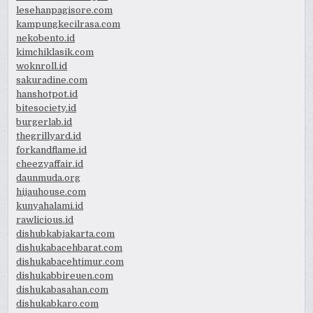
lesehanpagisore.com
kampungkecilrasa.com
nekobento.id
kimchiklasik.com
woknroll.id
sakuradine.com
hanshotpot.id
bitesociety.id
burgerlab.id
thegrillyard.id
forkandflame.id
cheezyaffair.id
daunmuda.org
hijauhouse.com
kunyahalami.id
rawlicious.id
dishubkabjakarta.com
dishukabacehbarat.com
dishukabacehtimur.com
dishukabbireuen.com
dishukabasahan.com
dishukabkaro.com