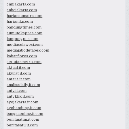
cnnjakarta.com
cnbcjakarta.com
hariansumatra.com
harianikn.com
bandungtimes.com
sumutekspres.com
lampungpos.com
mediasulawesi.com
mediajabodetabek.com
kabarflores.com
seputarmetro.com
aktual.it.com
akurat.it.com
antara.it.com
analisadaily.it.com
antv.it.com
antvklik.it.com
ayojakarta.it.com
ayobandung.it.com
bangsaonline.it.com
beritajatim.it.com
beritasatu.it.com