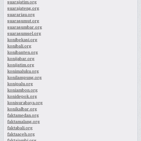
suarajatim.org
suarajateng.org
suarariau.org
suarasumut.org
suarasumbar.org
suarasumsel.org
konibekasi.org
konibali.org
konibanten.org
konijabar.org
konijatim.org
konimaluku.org
konilampung.org
konipalu.org
koniambon.org
konidepok.org
konisurabaya.org
konikalbar.org
faktamedan.org
faktamalang.org
faktabali.org
faktaaceh.org
faktajambi.org