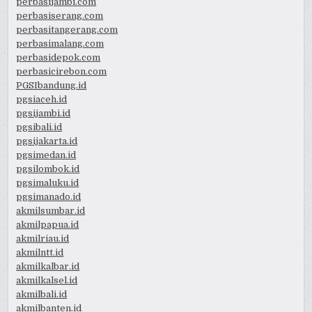
perbasijambi.com
perbasiserang.com
perbasitangerang.com
perbasimalang.com
perbasidepok.com
perbasicirebon.com
PGSIbandung.id
pgsiaceh.id
pgsijambi.id
pgsibali.id
pgsijakarta.id
pgsimedan.id
pgsilombok.id
pgsimaluku.id
pgsimanado.id
akmilsumbar.id
akmilpapua.id
akmilriau.id
akmilntt.id
akmilkalbar.id
akmilkalsel.id
akmilbali.id
akmilbanten.id