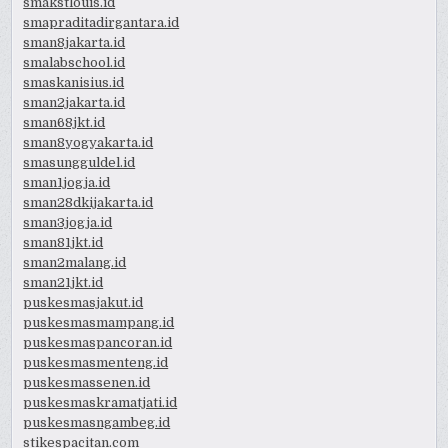
smakstlouis.id
smapraditadirgantara.id
sman8jakarta.id
smalabschool.id
smaskanisius.id
sman2jakarta.id
sman68jkt.id
sman8yogyakarta.id
smasungguldel.id
sman1jogja.id
sman28dkijakarta.id
sman3jogja.id
sman81jkt.id
sman2malang.id
sman21jkt.id
puskesmasjakut.id
puskesmasmampang.id
puskesmaspancoran.id
puskesmasmenteng.id
puskesmassenen.id
puskesmaskramatjati.id
puskesmasngambeg.id
stikespacitan.com