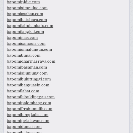
bapomipidie.com
bapomisimeulue.com
bapomiasahan.com
bapomibatubara.com
bapomilabuhanbatu.com
bapomilangkat.com
bapominias.com
bapomisamosir.com
bapomisimalungun.com
bapomibinjai.com
bapomidharmasraya.com
bapomipasaman.com
bapomisijunjung.com
bapomibukittinggi.com
bapomibanyuasin.com
bapomilahat.com
bapomilubuklinggau.com
bapomipalembang.com
bapomiPrabumulih.com
bapomibengkalis.com
bapomipelalawan.com
bapomidumai.com
bapomibatam.com