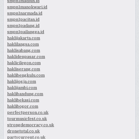
smpn1madiun.id
smpn1manokwari.id
smpn1narmada.id
smpn1pacitan.id
smpn1padang.id
smpn1pailangga.id
haklijakarta.com
haklilangsa.com
haklisabang.com
haklidenpasar.com
haklicilegon.com
hakliserang.com
haklibengkulu.com
haklijogja.com
haklijambi.com
haklibandung.com
haklibekasi.com
haklibogor.com
perfectperson.co.uk
tourmusicfest.co.uk
strongdemocracy.co.uk
dronetotal.co.uk
partycurrent.co.uk