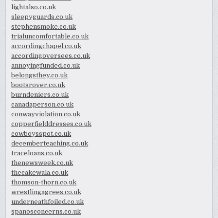
lightalso.co.uk
sleepyguards.co.uk
stephensmoke.co.uk
trialuncomfortable.co.uk
accordingchapel.co.uk
accordingoversees.co.uk
annoyingfunded.co.uk
belongsthey.co.uk
bootsrover.co.uk
burndeniers.co.uk
canadaperson.co.uk
conwayviolation.co.uk
copperfielddresses.co.uk
cowboysspot.co.uk
decemberteaching.co.uk
traceloans.co.uk
thenewsweek.co.uk
thecakewala.co.uk
thomson-thorn.co.uk
wrestlingagrees.co.uk
underneathfoiled.co.uk
spanosconcerns.co.uk