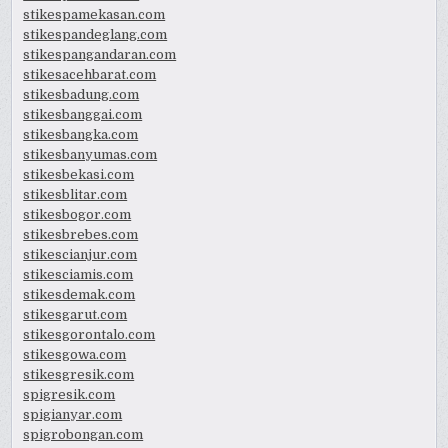
stikespamekasan.com
stikespandeglang.com
stikespangandaran.com
stikesacehbarat.com
stikesbadung.com
stikesbanggai.com
stikesbangka.com
stikesbanyumas.com
stikesbekasi.com
stikesblitar.com
stikesbogor.com
stikesbrebes.com
stikescianjur.com
stikesciamis.com
stikesdemak.com
stikesgarut.com
stikesgorontalo.com
stikesgowa.com
stikesgresik.com
spigresik.com
spigianyar.com
spigrobongan.com