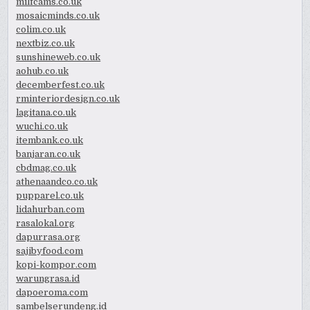
milfcams.co.uk
mosaicminds.co.uk
colim.co.uk
nextbiz.co.uk
sunshineweb.co.uk
aohub.co.uk
decemberfest.co.uk
rminteriordesign.co.uk
lagitana.co.uk
wuchi.co.uk
itembank.co.uk
banjaran.co.uk
cbdmag.co.uk
athenaandco.co.uk
pupparel.co.uk
lidahurban.com
rasalokal.org
dapurrasa.org
sajibyfood.com
kopi-kompor.com
warungrasa.id
dapoeroma.com
sambelserundeng.id