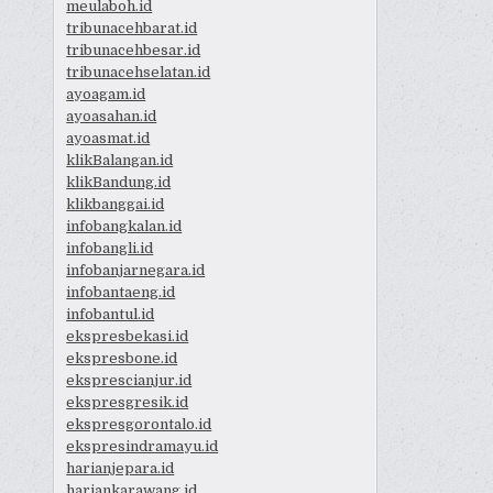
meulaboh.id
tribunacehbarat.id
tribunacehbesar.id
tribunacehselatan.id
ayoagam.id
ayoasahan.id
ayoasmat.id
klikBalangan.id
klikBandung.id
klikbanggai.id
infobangkalan.id
infobangli.id
infobanjarnegara.id
infobantaeng.id
infobantul.id
ekspresbekasi.id
ekspresbone.id
eksprescianjur.id
ekspresgresik.id
ekspresgorontalo.id
ekspresindramayu.id
harianjepara.id
hariankarawang.id