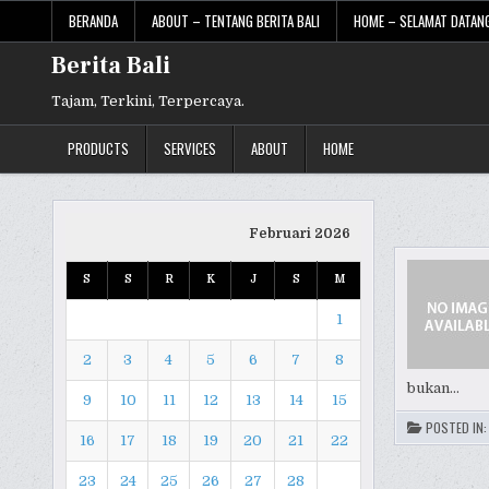
Skip
BERANDA
ABOUT – TENTANG BERITA BALI
HOME – SELAMAT DATANG
to
content
Berita Bali
Tajam, Terkini, Terpercaya.
PRODUCTS
SERVICES
ABOUT
HOME
Februari 2026
S
S
R
K
J
S
M
1
2
3
4
5
6
7
8
bukan…
9
10
11
12
13
14
15
POSTED IN
16
17
18
19
20
21
22
23
24
25
26
27
28