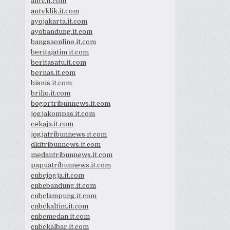
antv.it.com
antvklik.it.com
ayojakarta.it.com
ayobandung.it.com
bangsaonline.it.com
beritajatim.it.com
beritasatu.it.com
bernas.it.com
bisnis.it.com
brilio.it.com
bogortribunnews.it.com
jogjakompas.it.com
cekaja.it.com
jogjatribunnews.it.com
dkitribunnews.it.com
medantribunnews.it.com
papuatribunnews.it.com
cnbcjogja.it.com
cnbcbandung.it.com
cnbclampung.it.com
cnbckaltim.it.com
cnbcmedan.it.com
cnbckalbar.it.com