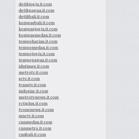
detikjogja.it.com
detikpapua.it.com
detikbali.it.com
kompasbali.it.com
kompasjogja.it.com
kompasmedan.it.com
tempoharian.it.com
tempomedan.it.com
tempojogja.it.com
tempopapua.it.com
idntimes.it.com
metrotv.it.com
sctv.it.com
transtv.it.com
indosiar.it.com
metrotvnews.it.com
rctiplus.it.com
tvonenews.it.com
mnctv.it.com
cnnmedan.it.com
cnnmetro.it.com
cnnbali.it.com