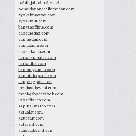
publikjabodetabek.id
pemudapancasilamedan.com
ayokalimantan.com
ayosumut.com
bangsaoffline.com
cnbcmedan.com
cnnmedan.com
cnnjakarta.com
cnbcjakarta.com
hariansumatra.com
harianikn.com
bandungtimes.com
sumutekspres.com
lampungpos.com
mediasulawesi.com
mediajabodetabek.com
kabarflores.com
seputarmetro.com
aktual.it.com
akurat.it.com
antara.it.com
analisadaily.it.com