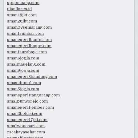
spijombang.com
dianflores.id
sman48jkt.com
sman26jkt.com
sman03semarang.com
sman1sumbar.com
smanegeri1bantul.com
smanegeri1bogor.com
sman1surabaya.com
sman6jogja.com
sma1magelang.com
sman9jogja.com
smanegeri3bandung.com
smasutomo1.com
sman5jogja.com
smanegeri1tangerang.com
sma1purworejo.com
smanegeri1jember.com
sman2bekasi.com
smanegeri47jkt.com
sma1wonosari.com
rscahayasehat.com