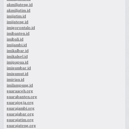
akmiljateng.id
akmiljatim.id
imijatim.id
imijateng.id
imigorontalo.id
imibanten.id
imibali.id
imijambi.id
imikalbar.id
imikalsel.id
imipapua.id
imisumbar.id
imisumut.id
imiriau.id
imilampung.id
suaraaceh.org
suarabanten.org
suarajogja.org
suarajambi.org
suarajabar.org
suarajatim.org
suarajateng.org