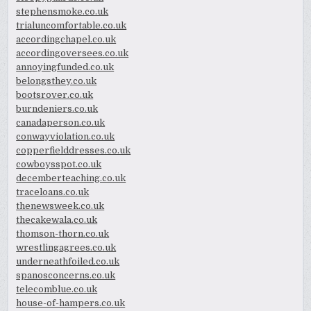
stephensmoke.co.uk
trialuncomfortable.co.uk
accordingchapel.co.uk
accordingoversees.co.uk
annoyingfunded.co.uk
belongsthey.co.uk
bootsrover.co.uk
burndeniers.co.uk
canadaperson.co.uk
conwayviolation.co.uk
copperfielddresses.co.uk
cowboysspot.co.uk
decemberteaching.co.uk
traceloans.co.uk
thenewsweek.co.uk
thecakewala.co.uk
thomson-thorn.co.uk
wrestlingagrees.co.uk
underneathfoiled.co.uk
spanosconcerns.co.uk
telecomblue.co.uk
house-of-hampers.co.uk