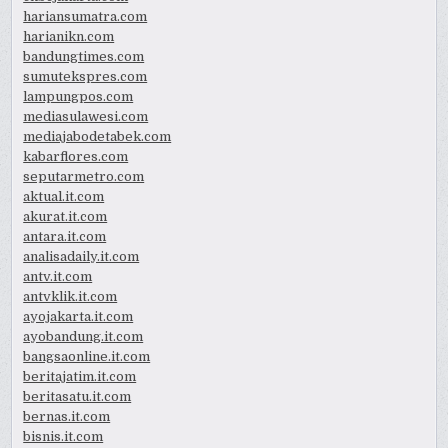
hariansumatra.com
harianikn.com
bandungtimes.com
sumutekspres.com
lampungpos.com
mediasulawesi.com
mediajabodetabek.com
kabarflores.com
seputarmetro.com
aktual.it.com
akurat.it.com
antara.it.com
analisadaily.it.com
antv.it.com
antvklik.it.com
ayojakarta.it.com
ayobandung.it.com
bangsaonline.it.com
beritajatim.it.com
beritasatu.it.com
bernas.it.com
bisnis.it.com