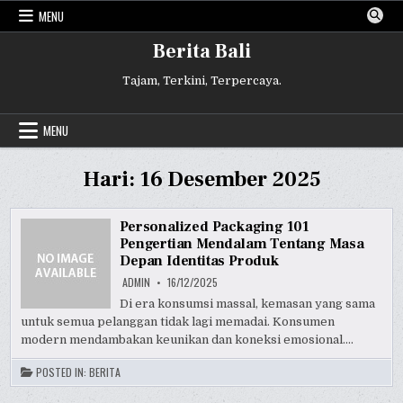
Skip
MENU
to
content
Berita Bali
Tajam, Terkini, Terpercaya.
MENU
Hari:
16 Desember 2025
Personalized Packaging 101
Pengertian Mendalam Tentang Masa
Depan Identitas Produk
ADMIN
16/12/2025
Di era konsumsi massal, kemasan yang sama
untuk semua pelanggan tidak lagi memadai. Konsumen
modern mendambakan keunikan dan koneksi emosional….
POSTED IN:
BERITA