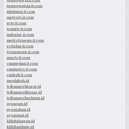
tempojogja.it.com
tempopapua.it.com
idntimes.it.com
metrotv.it.com
sctv.it.com
transtv.it.com
indosiar.it.com
metrotvnews.it.com
rctiplus.it.com
tvonenews.it.com
mnctv.it.com
cnnmedan.it.com
cnnmetro.it.com
cnnbali.it.com
meulaboh.id
tribunacehbarat.id
tribunacehbesar.id
tribunacehselatan.id
ayoagam.id
ayoasahan.id
ayoasmat.id
klikBalangan.id
klikBandung.id