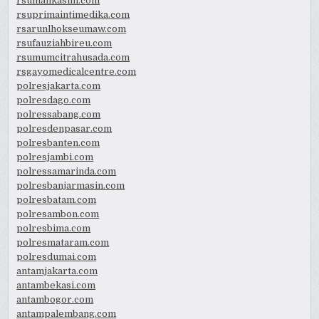
rsumalikasim.com
rsuprimaintimedika.com
rsarunlhokseumaw.com
rsufauziahbireu.com
rsumumcitrahusada.com
rsgayomedicalcentre.com
polresjakarta.com
polresdago.com
polressabang.com
polresdenpasar.com
polresbanten.com
polresjambi.com
polressamarinda.com
polresbanjarmasin.com
polresbatam.com
polresambon.com
polresbima.com
polresmataram.com
polresdumai.com
antamjakarta.com
antambekasi.com
antambogor.com
antampalembang.com