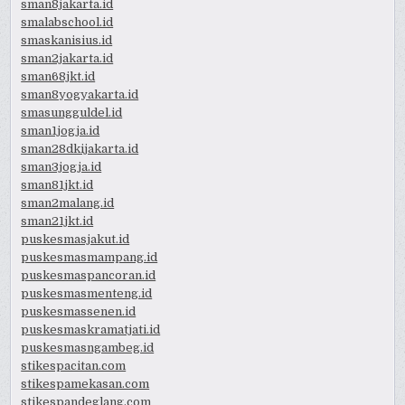
sman8jakarta.id
smalabschool.id
smaskanisius.id
sman2jakarta.id
sman68jkt.id
sman8yogyakarta.id
smasungguldel.id
sman1jogja.id
sman28dkijakarta.id
sman3jogja.id
sman81jkt.id
sman2malang.id
sman21jkt.id
puskesmasjakut.id
puskesmasmampang.id
puskesmaspancoran.id
puskesmasmenteng.id
puskesmassenen.id
puskesmaskramatjati.id
puskesmasngambeg.id
stikespacitan.com
stikespamekasan.com
stikespandeglang.com