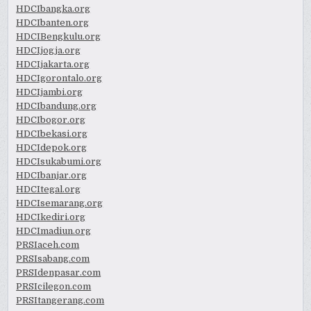
HDCIbangka.org
HDCIbanten.org
HDCIBengkulu.org
HDCIjogja.org
HDCIjakarta.org
HDCIgorontalo.org
HDCIjambi.org
HDCIbandung.org
HDCIbogor.org
HDCIbekasi.org
HDCIdepok.org
HDCIsukabumi.org
HDCIbanjar.org
HDCItegal.org
HDCIsemarang.org
HDCIkediri.org
HDCImadiun.org
PRSIaceh.com
PRSIsabang.com
PRSIdenpasar.com
PRSIcilegon.com
PRSItangerang.com