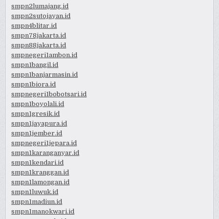
smpn2lumajang.id
smpn2sutojayan.id
smpn4blitar.id
smpn78jakarta.id
smpn88jakarta.id
smpnegeri1ambon.id
smpn1bangil.id
smpn1banjarmasin.id
smpn1biora.id
smpnegeri1bobotsari.id
smpn1boyolali.id
smpn1gresik.id
smpn1jayapura.id
smpn1jember.id
smpnegeri1jepara.id
smpn1karanganyar.id
smpn1kendari.id
smpn1kranggan.id
smpn1lamongan.id
smpn1luwuk.id
smpn1madiun.id
smpn1manokwari.id