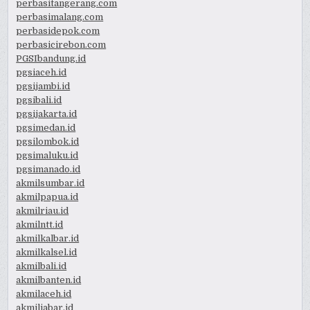
perbasitangerang.com
perbasimalang.com
perbasidepok.com
perbasicirebon.com
PGSIbandung.id
pgsiaceh.id
pgsijambi.id
pgsibali.id
pgsijakarta.id
pgsimedan.id
pgsilombok.id
pgsimaluku.id
pgsimanado.id
akmilsumbar.id
akmilpapua.id
akmilriau.id
akmilntt.id
akmilkalbar.id
akmilkalsel.id
akmilbali.id
akmilbanten.id
akmilaceh.id
akmiljabar.id