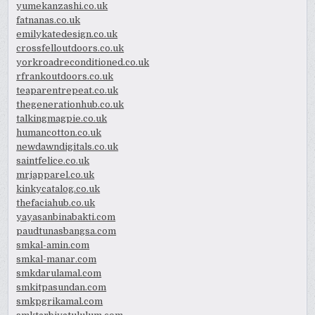
yumekanzashi.co.uk
fatnanas.co.uk
emilykatedesign.co.uk
crossfelloutdoors.co.uk
yorkroadreconditioned.co.uk
rfrankoutdoors.co.uk
teaparentrepeat.co.uk
thegenerationhub.co.uk
talkingmagpie.co.uk
humancotton.co.uk
newdawndigitals.co.uk
saintfelice.co.uk
mrjapparel.co.uk
kinkycatalog.co.uk
thefaciahub.co.uk
yayasanbinabakti.com
paudtunasbangsa.com
smkal-amin.com
smkal-manar.com
smkdarulamal.com
smkitpasundan.com
smkpgrikamal.com