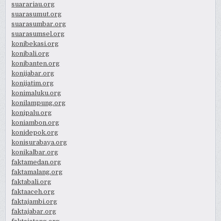
suarariau.org
suarasumut.org
suarasumbar.org
suarasumsel.org
konibekasi.org
konibali.org
konibanten.org
konijabar.org
konijatim.org
konimaluku.org
konilampung.org
konipalu.org
koniambon.org
konidepok.org
konisurabaya.org
konikalbar.org
faktamedan.org
faktamalang.org
faktabali.org
faktaaceh.org
faktajambi.org
faktajabar.org