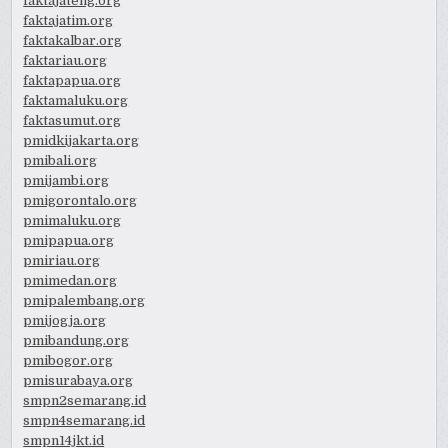
faktajateng.org
faktajatim.org
faktakalbar.org
faktariau.org
faktapapua.org
faktamaluku.org
faktasumut.org
pmidkijakarta.org
pmibali.org
pmijambi.org
pmigorontalo.org
pmimaluku.org
pmipapua.org
pmiriau.org
pmimedan.org
pmipalembang.org
pmijogja.org
pmibandung.org
pmibogor.org
pmisurabaya.org
smpn2semarang.id
smpn4semarang.id
smpn14jkt.id