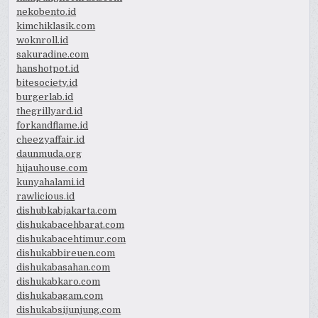
nekobento.id
kimchiklasik.com
woknroll.id
sakuradine.com
hanshotpot.id
bitesociety.id
burgerlab.id
thegrillyard.id
forkandflame.id
cheezyaffair.id
daunmuda.org
hijauhouse.com
kunyahalami.id
rawlicious.id
dishubkabjakarta.com
dishukabacehbarat.com
dishukabacehtimur.com
dishukabbireuen.com
dishukabasahan.com
dishukabkaro.com
dishukabagam.com
dishukabsijunjung.com