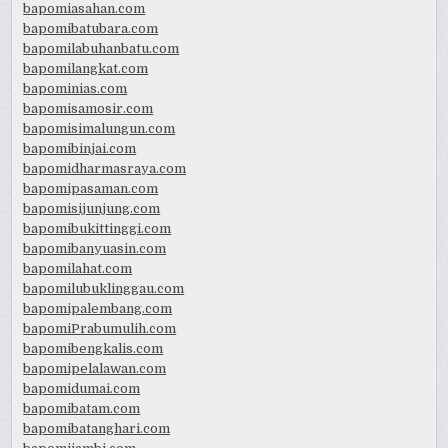
bapomiasahan.com
bapomibatubara.com
bapomilabuhanbatu.com
bapomilangkat.com
bapominias.com
bapomisamosir.com
bapomisimalungun.com
bapomibinjai.com
bapomidharmasraya.com
bapomipasaman.com
bapomisijunjung.com
bapomibukittinggi.com
bapomibanyuasin.com
bapomilahat.com
bapomilubuklinggau.com
bapomipalembang.com
bapomiPrabumulih.com
bapomibengkalis.com
bapomipelalawan.com
bapomidumai.com
bapomibatam.com
bapomibatanghari.com