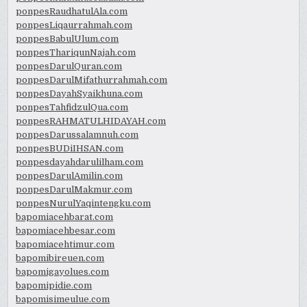
ponpesRaudhatulAla.com
ponpesLiqaurrahmah.com
ponpesBabulUlum.com
ponpesThariqunNajah.com
ponpesDarulQuran.com
ponpesDarulMifathurrahmah.com
ponpesDayahSyaikhuna.com
ponpesTahfidzulQua.com
ponpesRAHMATULHIDAYAH.com
ponpesDarussalamnuh.com
ponpesBUDiIHSAN.com
ponpesdayahdarulilham.com
ponpesDarulAmilin.com
ponpesDarulMakmur.com
ponpesNurulYaqintengku.com
bapomiacehbarat.com
bapomiacehbesar.com
bapomiacehtimur.com
bapomibireuen.com
bapomigayolues.com
bapomipidie.com
bapomisimeulue.com