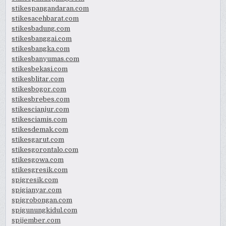
stikespangandaran.com
stikesacehbarat.com
stikesbadung.com
stikesbanggai.com
stikesbangka.com
stikesbanyumas.com
stikesbekasi.com
stikesblitar.com
stikesbogor.com
stikesbrebes.com
stikescianjur.com
stikesciamis.com
stikesdemak.com
stikesgarut.com
stikesgorontalo.com
stikesgowa.com
stikesgresik.com
spigresik.com
spigianyar.com
spigrobongan.com
spigunungkidul.com
spijember.com