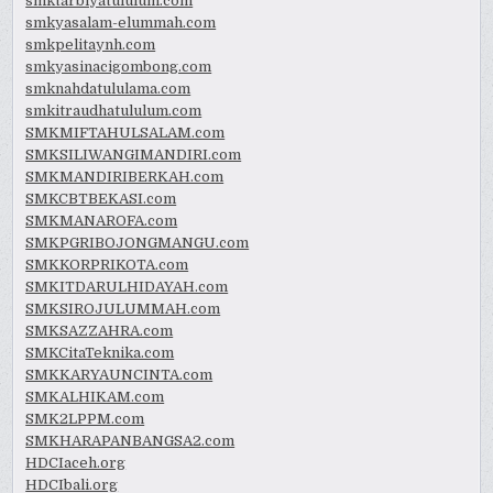
smktarbiyatululum.com
smkyasalam-elummah.com
smkpelitaynh.com
smkyasinacigombong.com
smknahdatululama.com
smkitraudhatululum.com
SMKMIFTAHULSALAM.com
SMKSILIWANGIMANDIRI.com
SMKMANDIRIBERKAH.com
SMKCBTBEKASI.com
SMKMANAROFA.com
SMKPGRIBOJONGMANGU.com
SMKKORPRIKOTA.com
SMKITDARULHIDAYAH.com
SMKSIROJULUMMAH.com
SMKSAZZAHRA.com
SMKCitaTeknika.com
SMKKARYAUNCINTA.com
SMKALHIKAM.com
SMK2LPPM.com
SMKHARAPANBANGSA2.com
HDCIaceh.org
HDCIbali.org