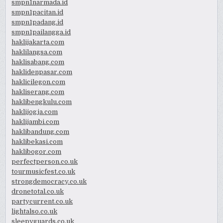
smpn1narmada.id
smpn1pacitan.id
smpn1padang.id
smpn1pailangga.id
haklijakarta.com
haklilangsa.com
haklisabang.com
haklidenpasar.com
haklicilegon.com
hakliserang.com
haklibengkulu.com
haklijogja.com
haklijambi.com
haklibandung.com
haklibekasi.com
haklibogor.com
perfectperson.co.uk
tourmusicfest.co.uk
strongdemocracy.co.uk
dronetotal.co.uk
partycurrent.co.uk
lightalso.co.uk
sleepyguards.co.uk