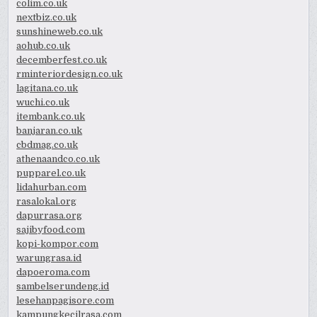
colim.co.uk
nextbiz.co.uk
sunshineweb.co.uk
aohub.co.uk
decemberfest.co.uk
rminteriordesign.co.uk
lagitana.co.uk
wuchi.co.uk
itembank.co.uk
banjaran.co.uk
cbdmag.co.uk
athenaandco.co.uk
pupparel.co.uk
lidahurban.com
rasalokal.org
dapurrasa.org
sajibyfood.com
kopi-kompor.com
warungrasa.id
dapoeroma.com
sambelserundeng.id
lesehanpagisore.com
kampungkecilrasa.com