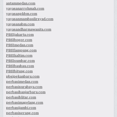
antammedan.com
yayasanarrohmah.com
yayasanpkbm.com
yayasanmambaulirsyad.com
yayasanabm.com
yayasandharmawanita.com
PBSIjakarta.com
PBSIbogor.com
PBSImedan.com
PBSIlampung.com
PBSIkaltim.com
PBSIsumbar.com
PBSIbaubau.com
PBSIbitung.com
pbsipekanbaru.com
perbasimedan.com
perbasisurabaya.com
perbasibanjarbaru.com
perbasiblitar.com
perbasimagelang.com
perbasijambi.com
perbasiserang.com