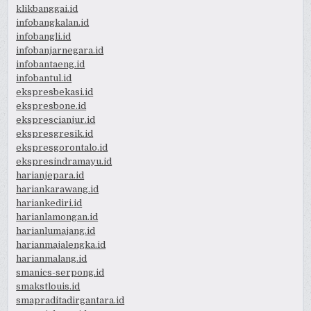
klikbanggai.id
infobangkalan.id
infobangli.id
infobanjarnegara.id
infobantaeng.id
infobantul.id
ekspresbekasi.id
ekspresbone.id
eksprescianjur.id
ekspresgresik.id
ekspresgorontalo.id
ekspresindramayu.id
harianjepara.id
hariankarawang.id
hariankediri.id
harianlamongan.id
harianlumajang.id
harianmajalengka.id
harianmalang.id
smanics-serpong.id
smakstlouis.id
smapraditadirgantara.id