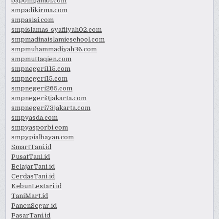
bapomijambi.com
smpadikirma.com
smpasisi.com
smpislamas-syafiiyah02.com
smpmadinaislamicschool.com
smpmuhammadiyah36.com
smpmuttaqien.com
smpnegeri115.com
smpnegeri15.com
smpnegeri265.com
smpnegeri3jakarta.com
smpnegeri73jakarta.com
smpyasda.com
smpyasporbi.com
smpypialbayan.com
SmartTani.id
PusatTani.id
BelajarTani.id
CerdasTani.id
KebunLestari.id
TaniMart.id
PanenSegar.id
PasarTani.id