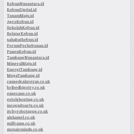
KebunNusantara.id
KebunDigital.id
TanamMaju.id
AgroKebun.id
SekolahKebun.id
BelajarKebun.id
sahabatkebun.id
ForumPerkebunan.id
PanenKebun.id
TambangNusantara.id
MineralMaju.id
EnergiTambang.id
MegaTambang.id
causedcalaveras.co.uk
bribedbigotry.co.uk
easecane.co.uk
extolshosting.co.uk
incognitoarts.co.uk
itchyrobotapps.co.uk
alshamel.co.uk
milfcams.co.uk
mosaicminds.co.uk