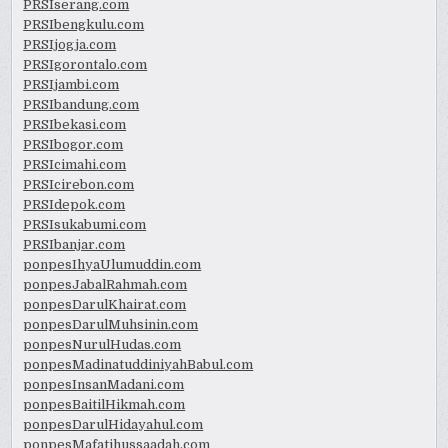
PRSIserang.com
PRSIbengkulu.com
PRSIjogja.com
PRSIgorontalo.com
PRSIjambi.com
PRSIbandung.com
PRSIbekasi.com
PRSIbogor.com
PRSIcimahi.com
PRSIcirebon.com
PRSIdepok.com
PRSIsukabumi.com
PRSIbanjar.com
ponpesIhyaUlumuddin.com
ponpesJabalRahmah.com
ponpesDarulKhairat.com
ponpesDarulMuhsinin.com
ponpesNurulHudas.com
ponpesMadinatuddiniyahBabul.com
ponpesInsanMadani.com
ponpesBaitilHikmah.com
ponpesDarulHidayahul.com
ponpesMafatihussaadah.com