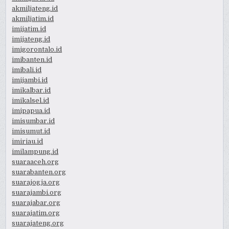
akmiljateng.id
akmiljatim.id
imijatim.id
imijateng.id
imigorontalo.id
imibanten.id
imibali.id
imijambi.id
imikalbar.id
imikalsel.id
imipapua.id
imisumbar.id
imisumut.id
imiriau.id
imilampung.id
suaraaceh.org
suarabanten.org
suarajogja.org
suarajambi.org
suarajabar.org
suarajatim.org
suarajateng.org