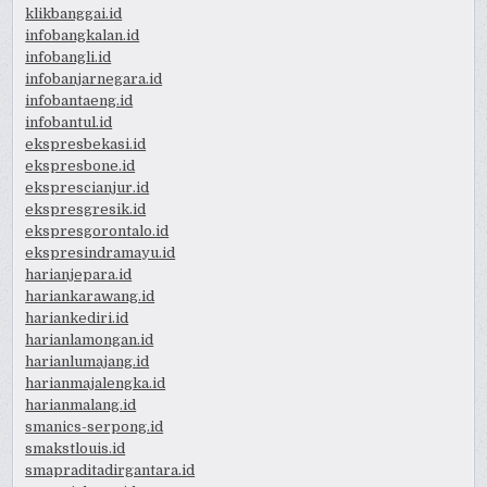
klikbanggai.id
infobangkalan.id
infobangli.id
infobanjarnegara.id
infobantaeng.id
infobantul.id
ekspresbekasi.id
ekspresbone.id
eksprescianjur.id
ekspresgresik.id
ekspresgorontalo.id
ekspresindramayu.id
harianjepara.id
hariankarawang.id
hariankediri.id
harianlamongan.id
harianlumajang.id
harianmajalengka.id
harianmalang.id
smanics-serpong.id
smakstlouis.id
smapraditadirgantara.id