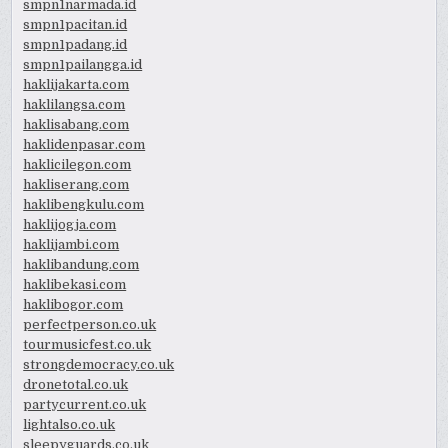
smpn1narmada.id
smpn1pacitan.id
smpn1padang.id
smpn1pailangga.id
haklijakarta.com
haklilangsa.com
haklisabang.com
haklidenpasar.com
haklicilegon.com
hakliserang.com
haklibengkulu.com
haklijogja.com
haklijambi.com
haklibandung.com
haklibekasi.com
haklibogor.com
perfectperson.co.uk
tourmusicfest.co.uk
strongdemocracy.co.uk
dronetotal.co.uk
partycurrent.co.uk
lightalso.co.uk
sleepyguards.co.uk