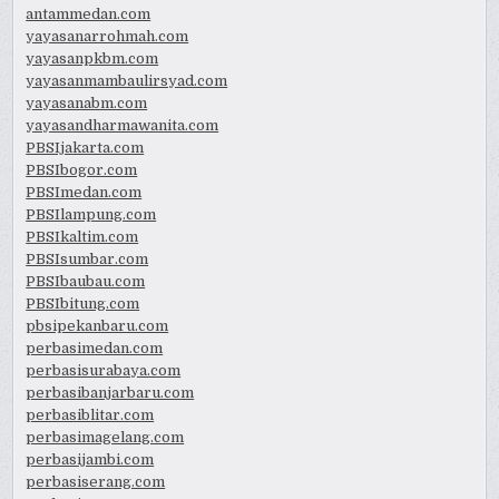
antammedan.com
yayasanarrohmah.com
yayasanpkbm.com
yayasanmambaulirsyad.com
yayasanabm.com
yayasandharmawanita.com
PBSIjakarta.com
PBSIbogor.com
PBSImedan.com
PBSIlampung.com
PBSIkaltim.com
PBSIsumbar.com
PBSIbaubau.com
PBSIbitung.com
pbsipekanbaru.com
perbasimedan.com
perbasisurabaya.com
perbasibanjarbaru.com
perbasiblitar.com
perbasimagelang.com
perbasijambi.com
perbasiserang.com