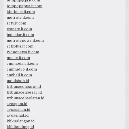
tempojogja.it.com
tempopapua.it.com
idntimes.it.com
metrotv.it.com
sctv.it.com
transtv.it.com
indosiar.it.com
metrotvnews.it.com
rctiplus.it.com
tvonenews.it.com
mnctv.it.com
cnnmedan.it.com
cnnmetro.it.com
cnnbali.it.com
meulaboh.id
tribunacehbarat.id
tribunacehbesar.id
tribunacehselatan.id
ayoagam.id
ayoasahan.id
ayoasmat.id
klikBalangan.id
klikBandung.id