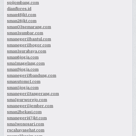
spijombang.com
dianflores.id
sman48jkt.com
sman26jkt.com
sman03semarang.com
sman1sumbar.com
smanegeri1bantul.com
smanegeri1bogor.com
sman1surabaya.com
sman6jogja.com
sma1magelang.com
sman9jogja.com
smanegeri3bandung.com
smasutomo1.com
sman5jogja.com
smanegeri1tangerang.com
sma1purworejo.com
smanegeri1jember.com
sman2bekasi.com
smanegeri47jkt.com
sma1wonosari.com
rscahayasehat.com