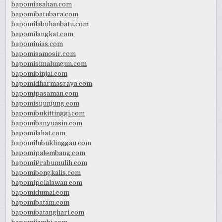
bapomiasahan.com
bapomibatubara.com
bapomilabuhanbatu.com
bapomilangkat.com
bapominias.com
bapomisamosir.com
bapomisimalungun.com
bapomibinjai.com
bapomidharmasraya.com
bapomipasaman.com
bapomisijunjung.com
bapomibukittinggi.com
bapomibanyuasin.com
bapomilahat.com
bapomilubuklinggau.com
bapomipalembang.com
bapomiPrabumulih.com
bapomibengkalis.com
bapomipelalawan.com
bapomidumai.com
bapomibatam.com
bapomibatanghari.com