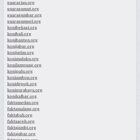
suarariau.org
suarasumut.org
suarasumbar.org
suarasumsel.org
konibekasi.org
konibali.org
konibanten.org
konijabar.org
konijatim.org
konimaluku.org
konilampung.org
konipalu.org
koniambon.org
konidepok.org
konisurabaya.org
konikalbar.org
faktamedan.org
faktamalang.org
faktabali.org
faktaaceh.org
faktajambi.org
faktajabar.org