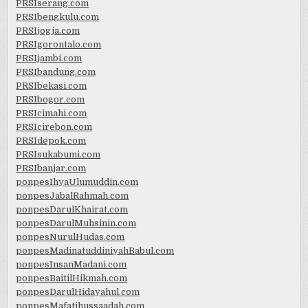
PRSIserang.com
PRSIbengkulu.com
PRSIjogja.com
PRSIgorontalo.com
PRSIjambi.com
PRSIbandung.com
PRSIbekasi.com
PRSIbogor.com
PRSIcimahi.com
PRSIcirebon.com
PRSIdepok.com
PRSIsukabumi.com
PRSIbanjar.com
ponpesIhyaUlumuddin.com
ponpesJabalRahmah.com
ponpesDarulKhairat.com
ponpesDarulMuhsinin.com
ponpesNurulHudas.com
ponpesMadinatuddiniyahBabul.com
ponpesInsanMadani.com
ponpesBaitilHikmah.com
ponpesDarulHidayahul.com
ponpesMafatihussaadah.com