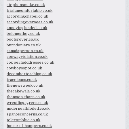
stephensmoke.co.uk
trialuncomfortable.co.uk
accordingchapel.co.uk
accordingoversees.co.uk
annoyingfunded.co.uk
belongsthey.co.uk
bootsrover.co.uk
burndeniers.co.uk
canadaperson.co.uk
conwayviolation.co.uk
copperfielddresses.co.uk
cowboysspot.co.uk
decemberteaching.co.uk
traceloans.co.uk
thenewsweek.co.uk
thecakewala.co.uk
thomson-thorn.co.uk
wrestlingagrees.co.uk
underneathfoiled.co.uk
spanosconcerns.co.uk
telecomblue.co.uk
house-of-hampers.co.uk