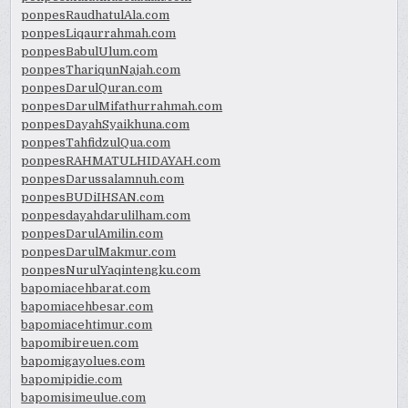
ponpesRaudhatulAla.com
ponpesLiqaurrahmah.com
ponpesBabulUlum.com
ponpesThariqunNajah.com
ponpesDarulQuran.com
ponpesDarulMifathurrahmah.com
ponpesDayahSyaikhuna.com
ponpesTahfidzulQua.com
ponpesRAHMATULHIDAYAH.com
ponpesDarussalamnuh.com
ponpesBUDiIHSAN.com
ponpesdayahdarulilham.com
ponpesDarulAmilin.com
ponpesDarulMakmur.com
ponpesNurulYaqintengku.com
bapomiacehbarat.com
bapomiacehbesar.com
bapomiacehtimur.com
bapomibireuen.com
bapomigayolues.com
bapomipidie.com
bapomisimeulue.com