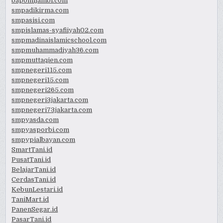
bapomijambi.com
smpadikirma.com
smpasisi.com
smpislamas-syafiiyah02.com
smpmadinaislamicschool.com
smpmuhammadiyah36.com
smpmuttaqien.com
smpnegeri115.com
smpnegeri15.com
smpnegeri265.com
smpnegeri3jakarta.com
smpnegeri73jakarta.com
smpyasda.com
smpyasporbi.com
smpypialbayan.com
SmartTani.id
PusatTani.id
BelajarTani.id
CerdasTani.id
KebunLestari.id
TaniMart.id
PanenSegar.id
PasarTani.id