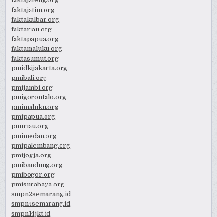
faktajateng.org
faktajatim.org
faktakalbar.org
faktariau.org
faktapapua.org
faktamaluku.org
faktasumut.org
pmidkijakarta.org
pmibali.org
pmijambi.org
pmigorontalo.org
pmimaluku.org
pmipapua.org
pmiriau.org
pmimedan.org
pmipalembang.org
pmijogja.org
pmibandung.org
pmibogor.org
pmisurabaya.org
smpn2semarang.id
smpn4semarang.id
smpn14jkt.id