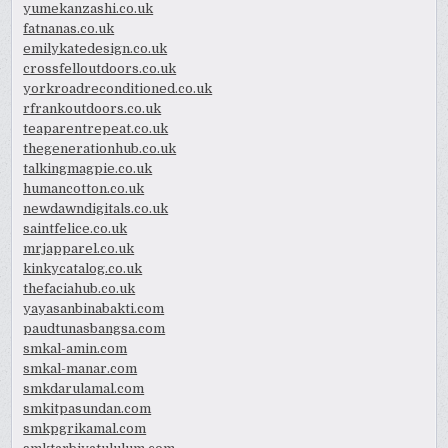
yumekanzashi.co.uk
fatnanas.co.uk
emilykatedesign.co.uk
crossfelloutdoors.co.uk
yorkroadreconditioned.co.uk
rfrankoutdoors.co.uk
teaparentrepeat.co.uk
thegenerationhub.co.uk
talkingmagpie.co.uk
humancotton.co.uk
newdawndigitals.co.uk
saintfelice.co.uk
mrjapparel.co.uk
kinkycatalog.co.uk
thefaciahub.co.uk
yayasanbinabakti.com
paudtunasbangsa.com
smkal-amin.com
smkal-manar.com
smkdarulamal.com
smkitpasundan.com
smkpgrikamal.com