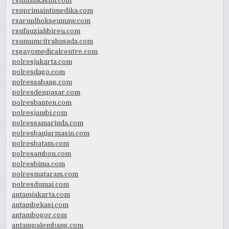
rsumalikasim.com
rsuprimaintimedika.com
rsarunlhokseumaw.com
rsufauziahbireu.com
rsumumcitrahusada.com
rsgayomedicalcentre.com
polresjakarta.com
polresdago.com
polressabang.com
polresdenpasar.com
polresbanten.com
polresjambi.com
polressamarinda.com
polresbanjarmasin.com
polresbatam.com
polresambon.com
polresbima.com
polresmataram.com
polresdumai.com
antamjakarta.com
antambekasi.com
antambogor.com
antampalembang.com