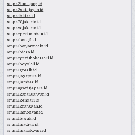
smpn2lumajang.id
smpn2sutojayan.id
smpn4blitar.id
smpn78jakarta.id
smpn88jakarta.id
smpnegeri1ambon.id
smpn1bangil.id
smpn1banjarmasin.id
smpn1biora.id
smpnegeri1bobotsari.id
smpn1boyolali.id
smpn1gresik.id
smpn1jayapura.id
smpn1jember.id
smpnegeri1jepara.id
smpn1karanganyar.id
smpn1kendari.id
smpn1kranggan.id
smpn1lamongan.id
smpn1luwuk.id
smpn1madiun.id
smpn1manokwari.id