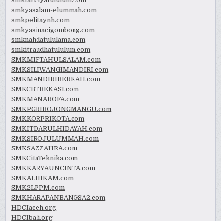
smktarbiyatululum.com
smkyasalam-elummah.com
smkpelitaynh.com
smkyasinacigombong.com
smknahdatululama.com
smkitraudhatululum.com
SMKMIFTAHULSALAM.com
SMKSILIWANGIMANDIRI.com
SMKMANDIRIBERKAH.com
SMKCBTBEKASI.com
SMKMANAROFA.com
SMKPGRIBOJONGMANGU.com
SMKKORPRIKOTA.com
SMKITDARULHIDAYAH.com
SMKSIROJULUMMAH.com
SMKSAZZAHRA.com
SMKCitaTeknika.com
SMKKARYAUNCINTA.com
SMKALHIKAM.com
SMK2LPPM.com
SMKHARAPANBANGSA2.com
HDCIaceh.org
HDCIbali.org