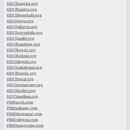
HDCIbangka.org
HDCIbanten.org
HDCIBengkulu.org
HDCIjogja.org
HDCIjakarta.org
HDCIgorontalo.org
HDCIjambi.org
HDCIbandung.org
HDCIbogor.org
HDCIbekasi.org
HDCIdepok.org
HDCIsukabumi.org
HDCIbanjar.org
HDCItegal.org
HDCIsemarang.org
HDCIkediri.org
HDCImadiun.org
PRSIaceh.com
PRSIsabang.com
PRSIdenpasar.com
PRSIcilegon.com
PRSItangerang.com