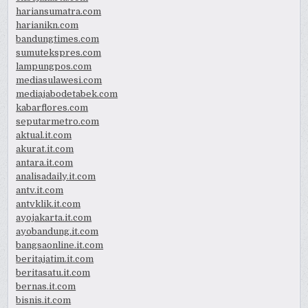
hariansumatra.com
harianikn.com
bandungtimes.com
sumutekspres.com
lampungpos.com
mediasulawesi.com
mediajabodetabek.com
kabarflores.com
seputarmetro.com
aktual.it.com
akurat.it.com
antara.it.com
analisadaily.it.com
antv.it.com
antvklik.it.com
ayojakarta.it.com
ayobandung.it.com
bangsaonline.it.com
beritajatim.it.com
beritasatu.it.com
bernas.it.com
bisnis.it.com