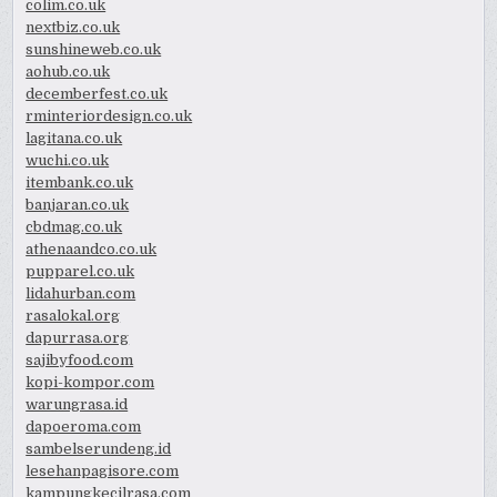
colim.co.uk
nextbiz.co.uk
sunshineweb.co.uk
aohub.co.uk
decemberfest.co.uk
rminteriordesign.co.uk
lagitana.co.uk
wuchi.co.uk
itembank.co.uk
banjaran.co.uk
cbdmag.co.uk
athenaandco.co.uk
pupparel.co.uk
lidahurban.com
rasalokal.org
dapurrasa.org
sajibyfood.com
kopi-kompor.com
warungrasa.id
dapoeroma.com
sambelserundeng.id
lesehanpagisore.com
kampungkecilrasa.com