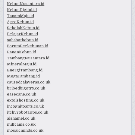
KebunNusantara.id
KebunDigital.id
TanamMaju.id
AgroKebun.id
SekolahKebun.id
BelajarKebun.id
sahabatkebun.id
ForumPerkebunan.id
PanenKebun.id
TambangNusantara.id
MineralMaju.id
EnergiTambang.id
MegaTambang.id
causedcalaveras.co.uk
bribedbigotry.co.uk
easecane.co.uk
extolshosting.co.uk
incognitoarts.co.uk
itchyrobotapps.co.uk
alshamel.co.uk
milfcams.co.uk
mosaicminds.co.uk