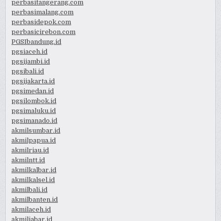
perbasitangerang.com
perbasimalang.com
perbasidepok.com
perbasicirebon.com
PGSIbandung.id
pgsiaceh.id
pgsijambi.id
pgsibali.id
pgsijakarta.id
pgsimedan.id
pgsilombok.id
pgsimaluku.id
pgsimanado.id
akmilsumbar.id
akmilpapua.id
akmilriau.id
akmilntt.id
akmilkalbar.id
akmilkalsel.id
akmilbali.id
akmilbanten.id
akmilaceh.id
akmiljabar.id