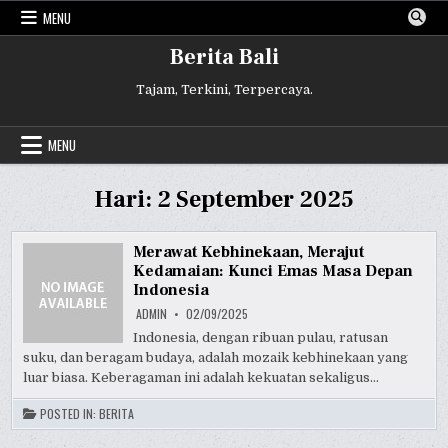
Skip
MENU
to
content
Berita Bali
Tajam, Terkini, Terpercaya.
MENU
Hari:
2 September 2025
Merawat Kebhinekaan, Merajut
Kedamaian: Kunci Emas Masa Depan
Indonesia
ADMIN
02/09/2025
Indonesia, dengan ribuan pulau, ratusan
suku, dan beragam budaya, adalah mozaik kebhinekaan yang
luar biasa. Keberagaman ini adalah kekuatan sekaligus…
POSTED IN:
BERITA