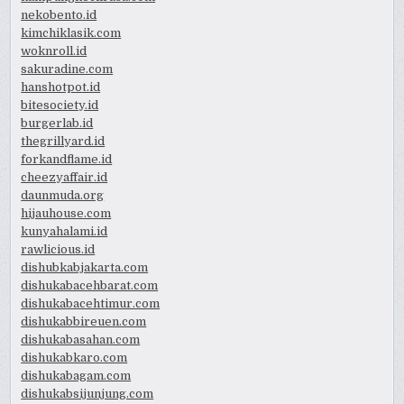
nekobento.id
kimchiklasik.com
woknroll.id
sakuradine.com
hanshotpot.id
bitesociety.id
burgerlab.id
thegrillyard.id
forkandflame.id
cheezyaffair.id
daunmuda.org
hijauhouse.com
kunyahalami.id
rawlicious.id
dishubkabjakarta.com
dishukabacehbarat.com
dishukabacehtimur.com
dishukabbireuen.com
dishukabasahan.com
dishukabkaro.com
dishukabagam.com
dishukabsijunjung.com