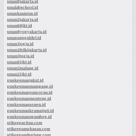
sman8jakarta.id
smalabschool.id
smaskanisius.id
sman2jakarta.id
sman68jkt.id
sman8yogyakarta.id
smasungguldel.id
sman1jogja.id
sman28dkijakarta.id
sman3jogja.id
sman81jkt.id
sman2malang.id
sman21jkt.id
puskesmasjakut.id
puskesmasmampang.id
puskesmaspancoran.id
puskesmasmenteng.id
puskesmassenen.id
puskesmaskramatjati.id
puskesmasngambeg.id
stikespacitan.com
stikespamekasan.com
stikespandeglang.com