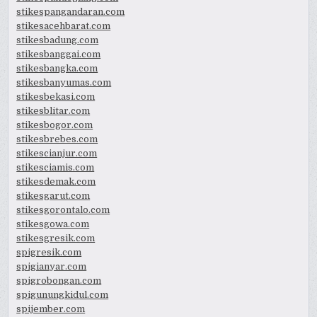
stikespangandaran.com
stikesacehbarat.com
stikesbadung.com
stikesbanggai.com
stikesbangka.com
stikesbanyumas.com
stikesbekasi.com
stikesblitar.com
stikesbogor.com
stikesbrebes.com
stikescianjur.com
stikesciamis.com
stikesdemak.com
stikesgarut.com
stikesgorontalo.com
stikesgowa.com
stikesgresik.com
spigresik.com
spigianyar.com
spigrobongan.com
spigunungkidul.com
spijember.com